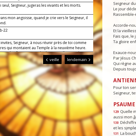
Seigneur du 
 seul, Seigneur, jugeras les vivants et les morts.
Le jour déclin
Rassemble-n
ns mon angoisse, quand je crie vers le Seigneur, il
ond.
Accorde-nous
1b-22
Et la vieille
Fais que, le 
Ta gloire enf
invites, Seigneur, à nous réunir près de toi comme
tres qui montaient au Temple à la neuvième heure.
Exauce-nous
e prière faite au nom de Jésus appelle ton salut sur
Par Jésus Ch
ux qui invoquent son nom. Lui qui règne.
veille
lendemain
Qui règne av
Depuis toujo
ANTIEN
Pour ton ser
Seigneur, t
PSAUME :
Quelle 
129
aussi mon
â
Déchiffre
130
et les s
i
mple
La bouc
131