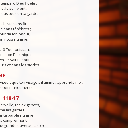
temps, ô Dieu fidèle ;
e, le soir vient :
ous tous en ta garde.
 la vie sans fin
sse sans ténèbres ;
jour de ton retour,
in nous illumine.
, ô Tout-puissant,
rist ton Fils unique
ec le Saint-Esprit
urs et dans les siècles.
NE
viteur, que ton visage s'illumine : apprends-moi,
es commandements.
 118-17
merv
e
ille, tes exigences,
me les garde !
r ta par
o
le illumine
s comprennent.
he grande ouv
e
rte, j’aspire,