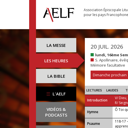
Association Épiscopale Lit
pour les pays Francophon
LA MESSE
20 JUIL. 2026
lundi, 16ème Se
S. Apollinaire, évê
LES HEURES
Mémoire facultative
Dimanche prochain
LA BIBLE
LECTURES
LAUDES
T
L'AELF
V/ Dieu,
Introduction
R/ Seign
VIDÉOS &
Ô Toi q
...
Hymne
PODCASTS
118-17 —
Psaume
apprend