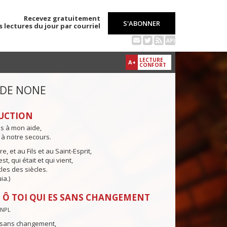
Recevez gratuitement
S'ABONNER
s lectures du jour par courriel
API
LECTURE
A+
CONFORT
 DE NONE
UCTION
ns à mon aide,
 à notre secours.
e, et au Fils et au Saint-Esprit,
st, qui était et qui vient,
cles des siècles.
ia.)
 Ô TOI QUI ES SANS CHANGEMENT
CNPL
s sans changement,