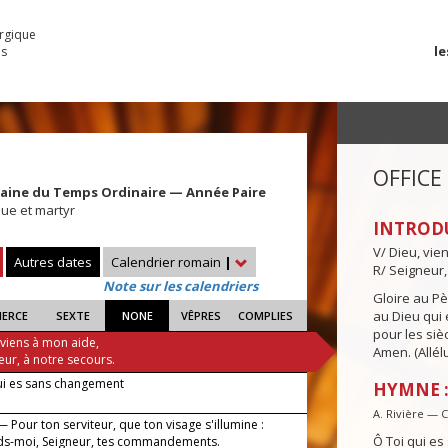
urgique
le
es
OFFICE
maine du Temps Ordinaire — Année Paire
que et martyr
INTROD
V/ Dieu, vie
Autres dates
Calendrier romain
|
R/ Seigneur,
Note sur les calendriers
Gloire au Pèr
au Dieu qui e
IERCE
SEXTE
NONE
VÊPRES
COMPLIES
pour les siè
 viens à mon aide,
Amen. (Allélu
eur, à notre secours.
ui es sans changement
HYMNE :
A. Rivière — 
 Pour ton serviteur, que ton visage s'illumine :
Ô Toi qui e
s-moi, Seigneur, tes commandements.