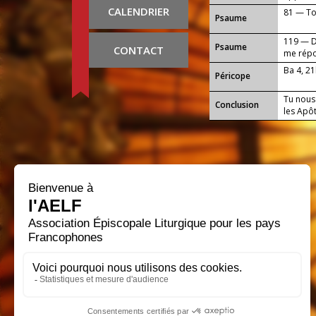
CALENDRIER
81 — Toi
Psaume
119 — Da
Psaume
CONTACT
me rép
Ba 4, 2
Péricope
Tu nous 
Conclusion
les Apô
Que notr
tous ce