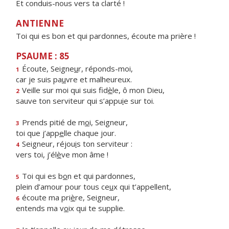
Et conduis-nous vers ta clarté !
ANTIENNE
Toi qui es bon et qui pardonnes, écoute ma prière !
PSAUME : 85
Écoute, Seigne
u
r, réponds-moi,
1
car je suis pa
u
vre et malheureux.
Veille sur moi qui suis fid
è
le, ô mon Dieu,
2
sauve ton serviteur qui s’appu
i
e sur toi.
Prends pitié de m
o
i, Seigneur,
3
toi que j’app
e
lle chaque jour.
Seigneur, réjou
i
s ton serviteur :
4
vers toi, j’él
è
ve mon âme !
Toi qui es b
o
n et qui pardonnes,
5
plein d’amour pour tous ce
u
x qui t’appellent,
écoute ma pri
è
re, Seigneur,
6
entends ma v
o
ix qui te supplie.