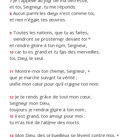
Je t’appelle au jo
u
r de ma détresse,
7
et toi, Seigne
u
r, tu me réponds.
Aucun parmi les die
u
x n’est comme toi,
8
et rien n’ég
a
le tes œuvres.
Toutes les nations, que tu as faites,
9
viendront se prostern
e
r devant toi *
et rendre gloire à ton n
o
m, Seigneur,
car tu es grand et tu f
a
is des merveilles,
10
toi, Die
u
, le seul.
Montre-moi ton chem
i
n, Seigneur, +
11
que je marche suiv
a
nt ta vérité ;
unifie mon cœur pour qu’il cr
a
igne ton nom.
Je te rends grâce de tout mon cœur,
12
Seigne
u
r mon Dieu,
toujours je rendrai gl
o
ire à ton nom ;
il est grand, ton amo
u
r pour moi :
13
tu m’as tiré de l’ab
î
me des morts.
Mon Dieu, des orgueilleux se l
è
vent contre moi, +
14