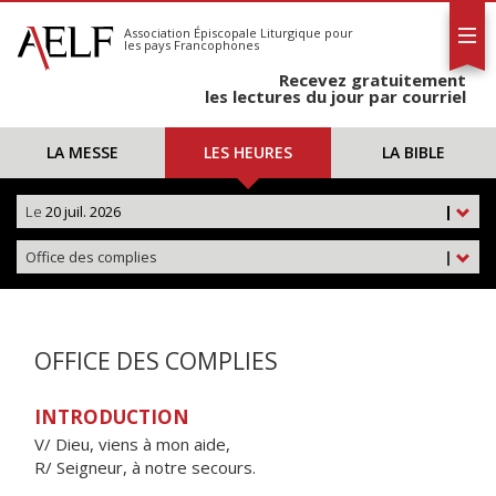
L'AELF
S'abonner
Association Épiscopale Liturgique
pour
les pays Francophones
Calendrier
Recevez gratuitement
Contact
les lectures du jour par courriel
LA MESSE
LES HEURES
LA BIBLE
Le
20 juil. 2026
|
Office des complies
|
OFFICE DES COMPLIES
INTRODUCTION
V/ Dieu, viens à mon aide,
R/ Seigneur, à notre secours.