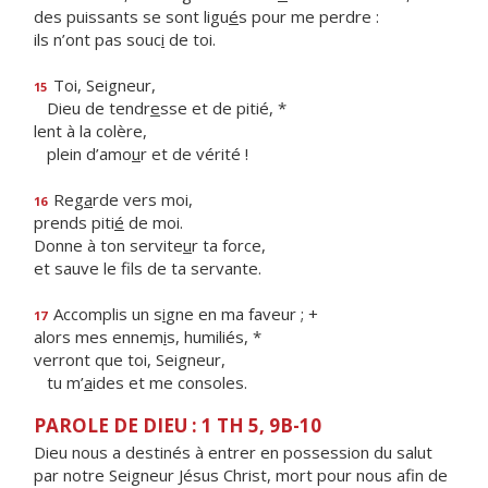
des puissants se sont ligu
é
s pour me perdre :
ils n’ont pas souc
i
de toi.
Toi, Seigneur,
15
Dieu de tendr
e
sse et de pitié, *
lent à la colère,
plein d’amo
u
r et de vérité !
Reg
a
rde vers moi,
16
prends piti
é
de moi.
Donne à ton servite
u
r ta force,
et sauve le f
ls de ta servante.
Accomplis un s
i
gne en ma faveur ; +
17
alors mes ennem
i
s, humiliés, *
verront que toi, Seigneur,
tu m’
a
ides et me consoles.
PAROLE DE DIEU : 1 TH 5, 9B-10
Dieu nous a destinés à entrer en possession du salut
par notre Seigneur Jésus Christ, mort pour nous afin de