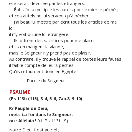
elle serait dévorée par les étrangers.
Éphraïm a multiplié les autels pour expier le péché ;
et ces autels ne lui servent qu’à pécher.
J’ai beau lui mettre par écrit tous les articles de ma
loi,
il n’y voit qu’une loi étrangère.
Ils offrent des sacrifices pour me plaire
et ils en mangent la viande,
mais le Seigneur n’y prend pas de plaisir.
Au contraire, il y trouve le rappel de toutes leurs fautes,
il fait le compte de leurs péchés.
Qu’ils retournent donc en Égypte !
– Parole du Seigneur.
PSAUME
(Ps 113b (115), 3-4, 5-6, 7ab.8, 9-10)
R/ Peuple de Dieu,
mets ta foi dans le Seigneur.
ou : Alléluia !
(cf. Ps 113b, 9)
Notre Dieu, il est au ciel ;