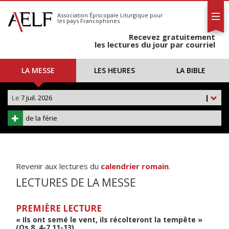
L'AELF
S'abonner
Association Épiscopale Liturgique
pour
les pays Francophones
Calendrier
Recevez gratuitement
Contact
les lectures du jour par courriel
LA MESSE
LES HEURES
LA BIBLE
Le
7 juil. 2026
|
de la férie
Revenir aux lectures du
calendrier romain
.
LECTURES DE LA MESSE
PREMIÈRE LECTURE
« Ils ont semé le vent, ils récolteront la tempête »
(Os 8, 4-7.11-13)