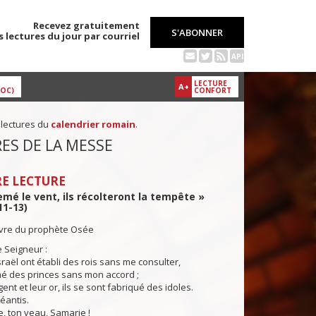
Recevez gratuitement
S'ABONNER
s lectures du jour par courriel
API
LECTURE
A+
DOC)
CONFORT
 lectures du
calendrier romain
.
ES DE LA MESSE
E LECTURE
semé le vent, ils récolteront la tempête »
11-13)
livre du prophète Osée
e Seigneur :
sraël ont établi des rois sans me consulter,
mé des princes sans mon accord ;
ent et leur or, ils se sont fabriqué des idoles.
éantis.
e, ton veau, Samarie !