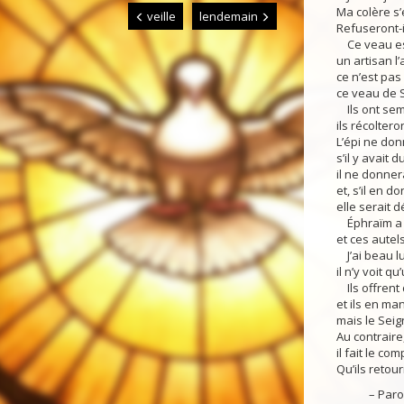
Ma colère s’
veille
lendemain
Refuseront-i
Ce veau est
un artisan l’
ce n’est pas 
ce veau de 
Ils ont semé
ils récoltero
L’épi ne don
s’il y avait d
il ne donnera
et, s’il en do
elle serait 
Éphraïm a mu
et ces autel
J’ai beau lui
il n’y voit q
Ils offrent 
et ils en ma
mais le Seig
Au contraire,
il fait le co
Qu’ils retou
– Parole 