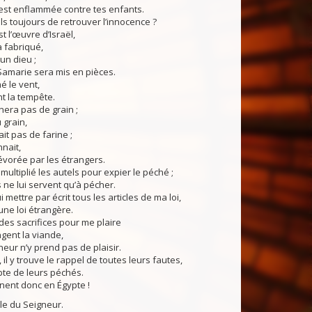
est enflammée contre tes enfants.
ls toujours de retrouver l’innocence ?
 l’œuvre d’Israël,
a fabriqué,
un dieu ;
Samarie sera mis en pièces.
 le vent,
nt la tempête.
nera pas de grain ;
u grain,
it pas de farine ;
nnait,
dévorée par les étrangers.
ltiplié les autels pour expier le péché ;
s ne lui servent qu’à pécher.
 mettre par écrit tous les articles de ma loi,
u’une loi étrangère.
des sacrifices pour me plaire
ngent la viande,
neur n’y prend pas de plaisir.
 il y trouve le rappel de toutes leurs fautes,
mpte de leurs péchés.
rnent donc en Égypte !
du Seigneur.