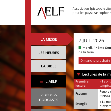
Association Épiscopale Lit
pour les pays Francophon
LA MESSE
7 JUIL. 2026
mardi, 14ème Se
de la férie
LES HEURES
Dimanche prochain
LA BIBLE
Lectures de la m
L'AELF
Première
« Ils on
lecture
tempête
Peuple 
Psaume
VIDÉOS &
mets ta 
PODCASTS
ou : Allé
« La mo
Évangile
ouvrier