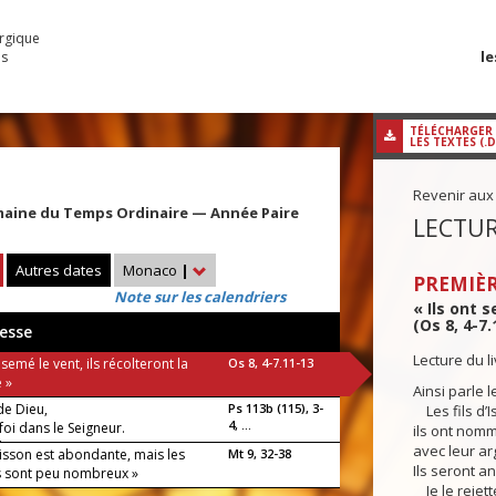
urgique
le
es
TÉLÉCHARGER
LES TEXTES (.
Revenir aux
maine du Temps Ordinaire — Année Paire
LECTUR
Autres dates
Monaco
|
PREMIÈR
Note sur les calendriers
« Ils ont 
(Os 8, 4-7.
esse
Lecture du 
t semé le vent, ils récolteront la
Os 8, 4-7.11-13
 »
Ainsi parle l
de Dieu,
Ps 113b (115), 3-
Les fils d’I
4, ...
foi dans le Seigneur.
ils ont nom
luia !
avec leur arg
isson est abondante, mais les
Mt 9, 32-38
Ils seront an
s sont peu nombreux »
Je le rejett