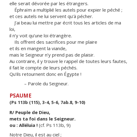
elle serait dévorée par les étrangers.
Éphraïm a multiplié les autels pour expier le péché ;
et ces autels ne lui servent qu’à pécher.
J’ai beau lui mettre par écrit tous les articles de ma
loi,
il n’y voit qu’une loi étrangère.
Ils offrent des sacrifices pour me plaire
et ils en mangent la viande,
mais le Seigneur n’y prend pas de plaisir.
Au contraire, il y trouve le rappel de toutes leurs fautes,
il fait le compte de leurs péchés.
Qu’ils retournent donc en Égypte !
– Parole du Seigneur.
PSAUME
(Ps 113b (115), 3-4, 5-6, 7ab.8, 9-10)
R/ Peuple de Dieu,
mets ta foi dans le Seigneur.
ou : Alléluia !
(cf. Ps 113b, 9)
Notre Dieu, il est au ciel ;