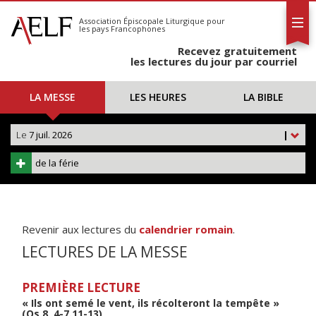
L'AELF
S'abonner
Association Épiscopale Liturgique
pour
les pays Francophones
Calendrier
Recevez gratuitement
Contact
les lectures du jour par courriel
LA MESSE
LES HEURES
LA BIBLE
Le
7 juil. 2026
|
de la férie
Revenir aux lectures du
calendrier romain
.
LECTURES DE LA MESSE
PREMIÈRE LECTURE
« Ils ont semé le vent, ils récolteront la tempête »
(Os 8, 4-7.11-13)