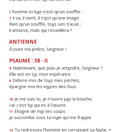
L'homme ici-b
a
s n'est qu'un souffle ;
il va, il vient, il n'
e
st qu'une image.
7
Rien qu'un souffle, to
u
s ses tracas ;
il amasse, mais qu
i
recueillera ?
ANTIENNE
Écoute ma prière, Seigneur !
PSAUME : 38 - II
Maintenant, que puis-je att
e
ndre, Seigneur ?
8
Elle est en t
o
i, mon espérance.
Délivre-moi de to
u
s mes péchés,
9
épargne-moi les inj
u
res des fous.
Je me suis tu, je n'ouvre p
a
s la bouche,
10
car c'est t
o
i qui es à l'œuvre.
Éloigne de m
o
i tes coups :
11
je succombe sous ta m
a
in qui me frappe.
Tu redresses l'homme en corrigeant sa faute, +
12