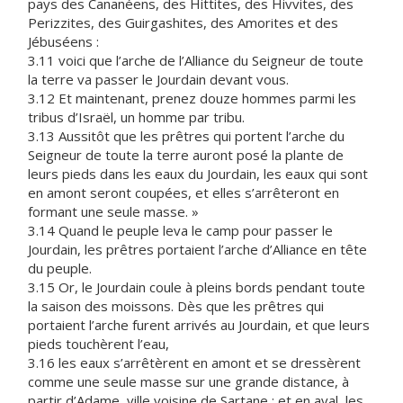
pays des Cananéens, des Hittites, des Hivvites, des
Perizzites, des Guirgashites, des Amorites et des
Jébuséens :
3.11 voici que l’arche de l’Alliance du Seigneur de toute
la terre va passer le Jourdain devant vous.
3.12 Et maintenant, prenez douze hommes parmi les
tribus d’Israël, un homme par tribu.
3.13 Aussitôt que les prêtres qui portent l’arche du
Seigneur de toute la terre auront posé la plante de
leurs pieds dans les eaux du Jourdain, les eaux qui sont
en amont seront coupées, et elles s’arrêteront en
formant une seule masse. »
3.14 Quand le peuple leva le camp pour passer le
Jourdain, les prêtres portaient l’arche d’Alliance en tête
du peuple.
3.15 Or, le Jourdain coule à pleins bords pendant toute
la saison des moissons. Dès que les prêtres qui
portaient l’arche furent arrivés au Jourdain, et que leurs
pieds touchèrent l’eau,
3.16 les eaux s’arrêtèrent en amont et se dressèrent
comme une seule masse sur une grande distance, à
partir d’Adame, ville voisine de Sartane ; et en aval, les