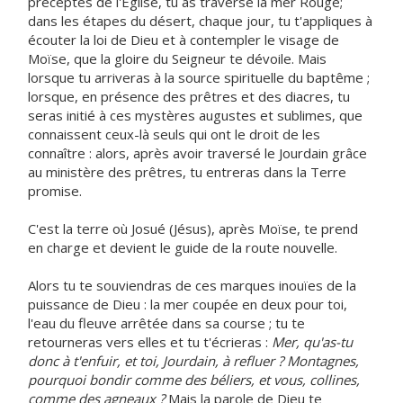
préceptes de l'Eglise, tu as traversé la mer Rouge;
dans les étapes du désert, chaque jour, tu t'appliques à
écouter la loi de Dieu et à contempler le visage de
Moïse, que la gloire du Seigneur te dévoile. Mais
lorsque tu arriveras à la source spirituelle du baptême ;
lorsque, en présence des prêtres et des diacres, tu
seras initié à ces mystères augustes et sublimes, que
connaissent ceux-là seuls qui ont le droit de les
connaître : alors, après avoir traversé le Jourdain grâce
au ministère des prêtres, tu entreras dans la Terre
promise.
C'est la terre où Josué (Jésus), après Moïse, te prend
en charge et devient le guide de la route nouvelle.
Alors tu te souviendras de ces marques inouïes de la
puissance de Dieu : la mer coupée en deux pour toi,
l'eau du fleuve arrêtée dans sa course ; tu te
retourneras vers elles et tu t'écrieras :
Mer, qu'as-tu
donc à t'enfuir, et toi, Jourdain, à refluer ? Montagnes,
pourquoi bondir comme des béliers, et vous, collines,
comme des agneaux ?
Mais la parole de Dieu te