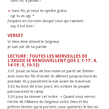
sans f
n, à jamais !
Sans fin, je veux te r
e
ndre grâce,
11
c
a
r tu as agi. *
J’espère en ton nom dev
a
nt ceux qui t’aiment :
ou
i
, il est bon !
VERSET
V/ Mon âme attend le Seigneur.
Je suis sûr de sa parole.
LECTURE : TOUTES LES MERVEILLES DE
L'EXODE SE RENOUVELLENT (JOS 3, 1-17 ; 4,
14-19 ; 5, 10-12)
3.01 Josué se leva de bon matin et partit de Shittim
avec tous les fils d’Israël. Ils allèrent jusqu’au bord du
Jourdain. Ils y passèrent la nuit avant de traverser.
3.02 Au bout de trois jours, les scribes du peuple
parcoururent le camp
3.03 pour lui donner cet ordre : « Quand vous verrez
l’arche de l’Alliance du Seigneur votre Dieu et les
prêtres lévites qui la portent, vous quitterez le lieu où