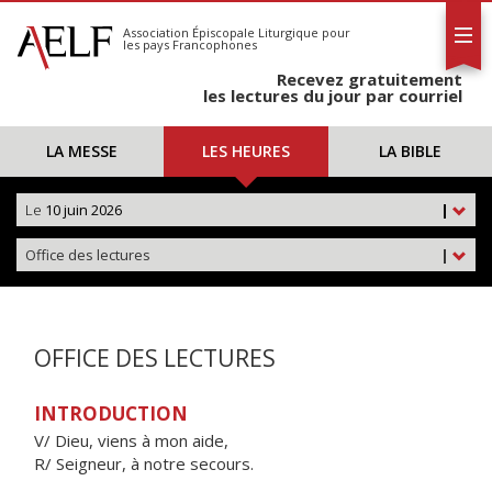
L'AELF
S'abonner
Association Épiscopale Liturgique
pour
les pays Francophones
Calendrier
Recevez gratuitement
Contact
les lectures du jour par courriel
LA MESSE
LES HEURES
LA BIBLE
Le
10 juin 2026
|
Office des lectures
|
OFFICE DES LECTURES
INTRODUCTION
V/ Dieu, viens à mon aide,
R/ Seigneur, à notre secours.