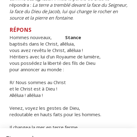
répondra :
La terre a tremblé devant la face du Seigneur,
la face du Dieu de Jacob, lui qui change le rocher en
source et la pierre en fontaine
.
RÉPONS
Hommes nouveaux,
Stance
baptisés dans le Christ, alléluia,
vous avez revêtu le Christ, alléluia !
Héritiers avec lui d'un Royaume de lumière,
vous possédez la liberté des fils de Dieu
pour annoncer au monde :
R/ Nous sommes au Christ
et le Christ est à Dieu !
Alléluia ! alléluia !
Venez, voyez les gestes de Dieu,
redoutable en hauts faits pour les hommes.
Il changea la mer en terre ferme,
on passa le fleuve à pied sec.