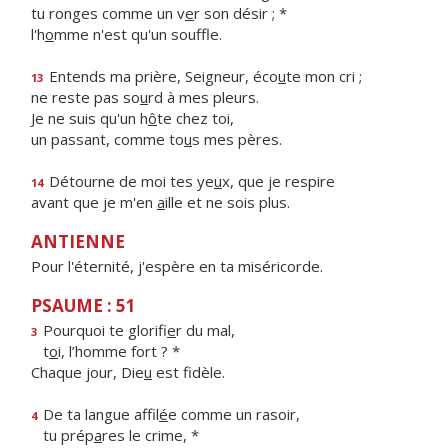
tu ronges comme un v
e
r son désir ; *
l'h
o
mme n'est qu'un souffle.
Entends ma prière, Seigneur, éco
u
te mon cri ;
13
ne reste pas so
u
rd à mes pleurs.
Je ne suis qu'un h
ô
te chez toi,
un passant, comme to
u
s mes pères.
Détourne de moi tes ye
u
x, que je respire
14
avant que je m'en
a
ille et ne sois plus.
ANTIENNE
Pour l'éternité, j'espère en ta miséricorde.
PSAUME : 51
Pourquoi te glorifi
e
r du mal,
3
t
o
i, l’homme fort ? *
Chaque jour, Die
u
est fidèle.
De ta langue affil
é
e comme un rasoir,
4
tu prép
a
res le crime, *