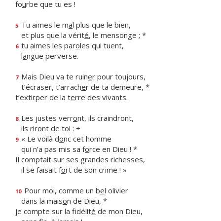
fo
u
rbe que tu es !
Tu aimes le m
a
l plus que le bien,
5
et plus que la vérit
é
, le mensonge ; *
tu aimes les par
o
les qui tuent,
6
l
a
ngue perverse.
Mais Dieu va te ruin
e
r pour toujours,
7
t’écraser, t’arrach
e
r de ta demeure, *
t’extirper de la t
e
rre des vivants.
Les justes verr
o
nt, ils craindront,
8
ils rir
o
nt de toi : +
« Le voilà d
o
nc cet homme
9
qui n’a pas mis sa f
o
rce en Dieu ! *
Il comptait sur ses gr
a
ndes richesses,
il se faisait f
o
rt de son crime ! »
Pour moi, comme un b
e
l olivier
10
dans la mais
o
n de Dieu, *
je compte sur la fidélit
é
de mon Dieu,