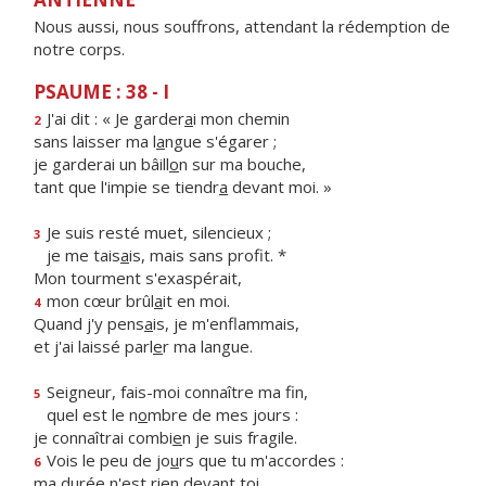
Nous aussi, nous souffrons, attendant la rédemption de
notre corps.
PSAUME : 38 - I
J'ai dit : « Je garder
a
i mon chemin
2
sans laisser ma l
a
ngue s'égarer ;
je garderai un bâill
o
n sur ma bouche,
tant que l'impie se tiendr
a
devant moi. »
Je suis resté muet, silencieux ;
3
je me tais
a
is, mais sans profit. *
Mon tourment s'exaspérait,
mon cœur brûl
a
it en moi.
4
Quand j'y pens
a
is, je m'enflammais,
et j'ai laissé parl
e
r ma langue.
Seigneur, fais-moi connaître ma fin,
5
quel est le n
o
mbre de mes jours :
je connaîtrai combi
e
n je suis fragile.
Vois le peu de jo
u
rs que tu m'accordes :
6
ma durée n'est ri
e
n devant toi.