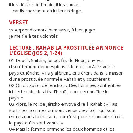
il les délivre de l'impie, il les sauve,
car ils cherchent en lu
i
leur refuge.
VERSET
V/ Apprends-moi à bien saisir, à bien juger.
Je me fie à tes volontés.
LECTURE : RAHAB LA PROSTITUÉE ANNONCE
L'ÉGLISE (JOS 2, 1-24)
01 Depuis Shittim, Josué, fils de Noun, envoya
discrètement deux espions. Il leur dit : « Allez voir le
pays et Jéricho. » Ils y allèrent, entrèrent dans la maison
d’une prostituée nommée Rahab et y couchèrent.
02 On dit au roi de Jéricho : « Des hommes sont entrés
ici cette nuit, des fils d’Israël, pour reconnaître le
pays. »
03 Alors, le roi de Jéricho envoya dire à Rahab : « Fais
sortir les hommes qui sont venus chez toi – qui sont
entrés dans ta maison – car c’est pour reconnaître tout
le pays qu’ils sont venus. »
04 Mais la femme emmena les deux hommes et les