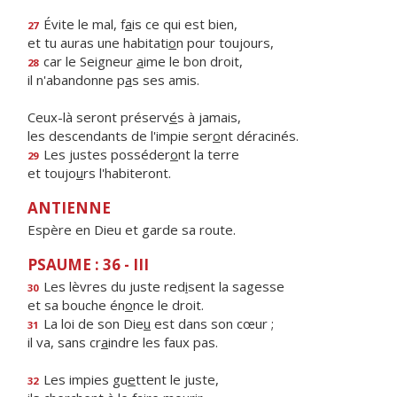
Évite le mal, f
a
is ce qui est bien,
27
et tu auras une habitati
o
n pour toujours,
car le Seigneur
a
ime le bon droit,
28
il n'abandonne p
a
s ses amis.
Ceux-là seront préserv
é
s à jamais,
les descendants de l'impie ser
o
nt déracinés.
Les justes posséder
o
nt la terre
29
et toujo
u
rs l'habiteront.
ANTIENNE
Espère en Dieu et garde sa route.
PSAUME : 36 - III
Les lèvres du juste red
i
sent la sagesse
30
et sa bouche én
o
nce le droit.
La loi de son Die
u
est dans son cœur ;
31
il va, sans cr
a
indre les faux pas.
Les impies gu
e
ttent le juste,
32