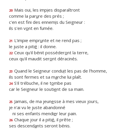
Mais oui, les imp
i
es disparaîtront
20
comme la par
u
re des prés ;
c'en est fini des ennem
i
s du Seigneur :
ils s'en v
o
nt en fumée.
L'impie empr
u
nte et ne rend pas ;
21
le juste a piti
é
: il donne.
Ceux qu'il bénit posséder
o
nt la terre,
22
ceux qu'il maudit ser
o
nt déracinés.
Quand le Seigneur condu
i
t les pas de l'homme,
23
ils sont fermes et sa m
a
rche lui plaît.
S'il trébuche, il ne t
o
mbe pas
24
car le Seigneur le souti
e
nt de sa main.
Jamais, de ma jeun
e
sse à mes vieux jours,
25
je n'ai vu le juste abandonné
ni ses enfants mendi
e
r leur pain.
Chaque jour il a piti
é
, il prête ;
26
ses descend
a
nts seront bénis.