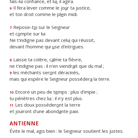
fais-lui confiance, et lu
i
, il agira.
Il fera lever comme le jo
u
r ta justice,
6
et ton droit comme le pl
e
in midi.
Repose-t
o
i sur le Seigneur
7
et c
o
mpte sur lui.
Ne t'indigne pas devant celu
i
qui réussit,
devant l'homme qui
u
se d'intrigues.
Laisse ta colère, c
a
lme ta fièvre,
8
ne t'indigne pas : il n'en viendr
a
it que du mal ;
les méchants ser
o
nt déracinés,
9
mais qui espère le Seigneur posséder
a
la terre.
Encore un peu de t
e
mps : plus d'impie ;
10
tu pénètres chez lu
i
: il n'y est plus.
Les doux posséder
o
nt la terre
11
et jouiront d'une abond
a
nte paix.
ANTIENNE
Évite le mal, agis bien : le Seigneur soutient les justes.