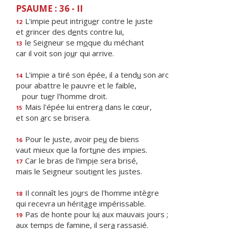
PSAUME : 36 - II
L'impie peut intrigu
e
r contre le juste
12
et grincer des d
e
nts contre lui,
le Seigneur se m
o
que du méchant
13
car il voit son jo
u
r qui arrive.
L'impie a tiré son épée, il a tend
u
son arc
14
pour abattre le pauvre et le faible,
pour tu
e
r l'homme droit.
Mais l'épée lui entrer
a
dans le cœur,
15
et son
a
rc se brisera.
Pour le juste, avoir pe
u
de biens
16
vaut mieux que la fort
u
ne des impies.
Car le bras de l'imp
i
e sera brisé,
17
mais le Seigneur souti
e
nt les justes.
Il connaît les jo
u
rs de l'homme intègre
18
qui recevra un hérit
a
ge impérissable.
Pas de honte pour lu
i
aux mauvais jours ;
19
aux temps de famine, il ser
a
rassasié.