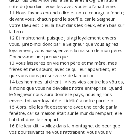
deux rois des Amorites, à Séhone et à Og, de l’autre
côté du Jourdain : vous les avez voués à l’anathème.
11 Nous l’avons entendu dire et notre courage a fondu ;
devant vous, chacun perd le souffle, car le Seigneur
votre Dieu est Dieu là-haut dans les cieux, et en bas sur
la terre.
12 Et maintenant, puisque j’ai agi loyalement envers
vous, jurez-moi donc par le Seigneur que vous agirez
loyalement, vous aussi, envers la maison de mon père.
Donnez-moi une preuve que
13 vous laisserez en vie mon père et ma mère, mes
frères et mes sœurs, avec ce qui leur appartient, et
que vous nous préserverez de la mort. »
14 Les hommes lui dirent : « Nos vies contre les vôtres,
à moins que vous ne dévoiliez notre entreprise. Quand
le Seigneur nous aura donné le pays, nous agirons
envers toi avec loyauté et fidélité à notre parole. »
15 Alors, elle les fit descendre avec une corde par la
fenêtre, car sa maison était sur le mur du rempart, elle
habitait dans le rempart.
16 Elle leur dit : « Allez dans la montagne, de peur que
vos poursuivants ne vous rattrapent. Vous vous y