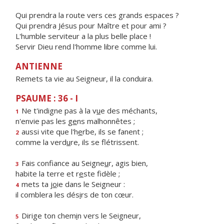
Qui prendra la route vers ces grands espaces ?
Qui prendra Jésus pour Maître et pour ami ?
L'humble serviteur a la plus belle place !
Servir Dieu rend l'homme libre comme lui.
ANTIENNE
Remets ta vie au Seigneur, il la conduira.
PSAUME : 36 - I
Ne t'indigne pas à la v
u
e des méchants,
1
n'envie pas les g
e
ns malhonnêtes ;
aussi vite que l'h
e
rbe, ils se fanent ;
2
comme la verd
u
re, ils se flétrissent.
Fais confiance au Seigne
u
r, agis bien,
3
habite la terre et r
e
ste fidèle ;
mets ta j
o
ie dans le Seigneur :
4
il comblera les dés
i
rs de ton cœur.
Dirige ton chem
i
n vers le Seigneur,
5