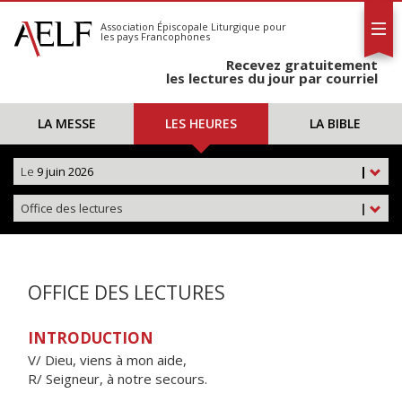
L'AELF
S'abonner
Association Épiscopale Liturgique
pour
les pays Francophones
Calendrier
Recevez gratuitement
Contact
les lectures du jour par courriel
LA MESSE
LES HEURES
LA BIBLE
Le
9 juin 2026
|
Office des lectures
|
OFFICE DES LECTURES
INTRODUCTION
V/ Dieu, viens à mon aide,
R/ Seigneur, à notre secours.