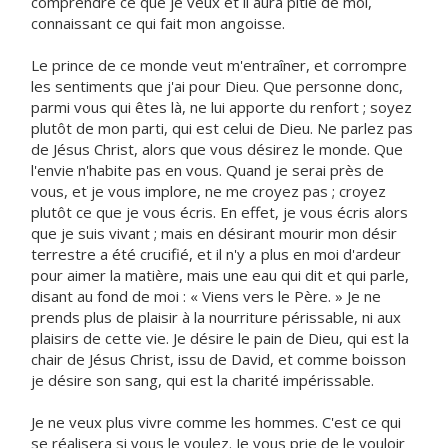
comprendre ce que je veux et il aura pitié de moi,
connaissant ce qui fait mon angoisse.
Le prince de ce monde veut m'entraîner, et corrompre
les sentiments que j'ai pour Dieu. Que personne donc,
parmi vous qui êtes là, ne lui apporte du renfort ; soyez
plutôt de mon parti, qui est celui de Dieu. Ne parlez pas
de Jésus Christ, alors que vous désirez le monde. Que
l'envie n'habite pas en vous. Quand je serai près de
vous, et je vous implore, ne me croyez pas ; croyez
plutôt ce que je vous écris. En effet, je vous écris alors
que je suis vivant ; mais en désirant mourir mon désir
terrestre a été crucifié, et il n'y a plus en moi d'ardeur
pour aimer la matière, mais une eau qui dit et qui parle,
disant au fond de moi : « Viens vers le Père. » Je ne
prends plus de plaisir à la nourriture périssable, ni aux
plaisirs de cette vie. Je désire le pain de Dieu, qui est la
chair de Jésus Christ, issu de David, et comme boisson
je désire son sang, qui est la charité impérissable.
Je ne veux plus vivre comme les hommes. C'est ce qui
se réalisera si vous le voulez. Je vous prie de le vouloir