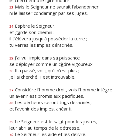
ils cherchent à le f
a
ire mourir.
Mais le Seigneur ne saur
a
it l'abandonner
33
ni le laisser condamn
e
r par ses juges.
Esp
è
re le Seigneur,
34
et g
a
rde son chemin :
il t'élèvera jusqu'à posséd
e
r la terre ;
tu verras les imp
i
es déracinés.
J'ai vu l'imp
i
e dans sa puissance
35
se déployer comme un c
è
dre vigoureux.
Il a passé, voic
i
qu'il n'est plus ;
36
je l'ai cherché, il
e
st introuvable.
Considère l'homme droit, v
o
is l'homme intègre :
37
un avenir est prom
i
s aux pacifiques.
Les pécheurs seront to
u
s déracinés,
38
et l'avenir des imp
i
es, anéanti.
Le Seigneur est le sal
u
t pour les justes,
39
leur abri au t
e
mps de la détresse.
Le Seigneur les
a
ide et les délivre,
40