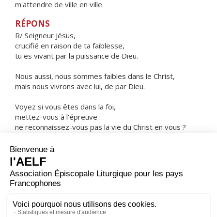
m'attendre de ville en ville.
RÉPONS
R/ Seigneur Jésus,
crucifié en raison de ta faiblesse,
tu es vivant par la puissance de Dieu.
Nous aussi, nous sommes faibles dans le Christ,
mais nous vivrons avec lui, de par Dieu.
Voyez si vous êtes dans la foi,
mettez-vous à l'épreuve :
ne reconnaissez-vous pas la vie du Christ en vous ?
ORAISON
Dieu puissant de qui vient tout don parfait, enracine en
nos cœurs l'amour de ton nom ; resserre nos liens avec
toi, pour développer ce qui est bon en nous ; veille sur
nous avec sollicitude, pour protéger ce que tu as fait
grandir.