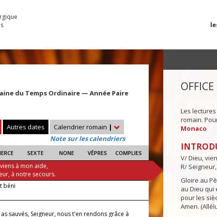
urgique
le
es
OFFICE
aine du Temps Ordinaire — Année Paire
Les lectures
romain. Pour 
Autres dates
Calendrier romain
|
Monaco
Note sur les calendriers
INTROD
IERCE
SEXTE
NONE
VÊPRES
COMPLIES
V/ Dieu, vie
 viens à mon aide,
R/ Seigneur,
eur, à notre secours.
Gloire au Pèr
it béni
au Dieu qui e
pour les siè
Amen. (Allélu
 as sauvés, Seigneur, nous t'en rendons grâce à