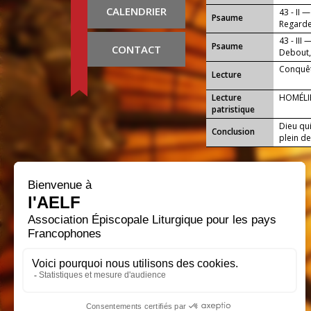
jamais.
CALENDRIER
43 - II —
Psaume
Regarde,
43 - III 
Psaume
CONTACT
Debout,
amour.
Conquêt
Lecture
Lecture
HOMÉLI
patristique
Dieu qu
Conclusion
plein de 