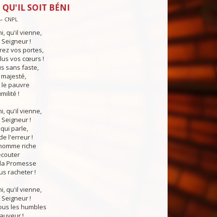
 QU'IL SOIT BÉNI
 — CNPL
i, qu'il vienne,
 Seigneur !
rez vos portes,
lus vos cœurs !
us sans faste,
 majesté,
le pauvre
ilité !
i, qu'il vienne,
 Seigneur !
qui parle,
e l'erreur !
'homme riche
écouter
 la Promesse
us racheter !
i, qu'il vienne,
 Seigneur !
tous les humbles
auveur !