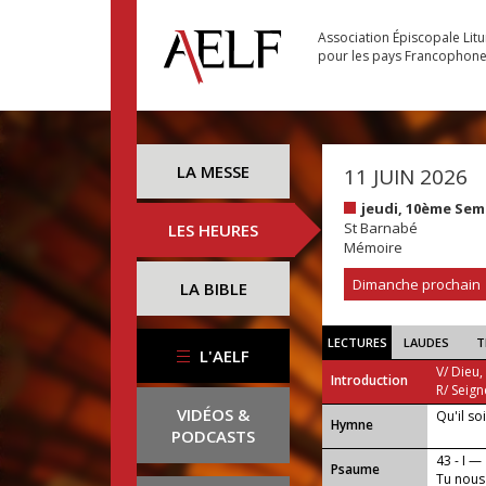
Association Épiscopale Lit
pour les pays Francophon
LA MESSE
11 JUIN 2026
jeudi, 10ème Sem
St Barnabé
LES HEURES
Mémoire
Dimanche prochain
LA BIBLE
LECTURES
LAUDES
T
L'AELF
V/ Dieu,
Introduction
R/ Seign
VIDÉOS &
Qu'il so
...
Hymne
PODCASTS
43 - I —
Psaume
Tu nous