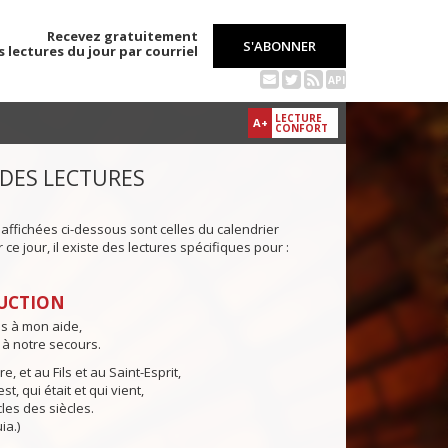
Recevez gratuitement
S'ABONNER
s lectures du jour par courriel
API
LECTURE
A+
CONFORT
 DES LECTURES
 affichées ci-dessous sont celles du calendrier
ce jour, il existe des lectures spécifiques pour :
UCTION
ns à mon aide,
 à notre secours.
e, et au Fils et au Saint-Esprit,
st, qui était et qui vient,
cles des siècles.
ia.)