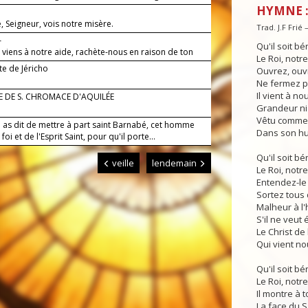
HYMNE :
 Seigneur, vois notre misère.
Trad. J.F Frié
—
Qu'il soit bén
 viens à notre aide, rachète-nous en raison de ton
Le Roi, notre
e de Jéricho
Ouvrez, ouv
Ne fermez p
Il vient à no
E DE S. CHROMACE D'AQUILÉE
Grandeur ni
Vêtu comme 
i as dit de mettre à part saint Barnabé, cet homme
Dans son hum
foi et de l'Esprit Saint, pour qu'il porte...
Qu'il soit bén
veille
lendemain
Le Roi, notre
Entendez-le 
Sortez tous d
Malheur à l
S'il ne veut 
Le Christ de
Qui vient no
Qu'il soit bén
Le Roi, notre
Il montre à 
La face du S