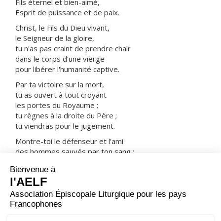
Fils éternel et bien-aimé,
Esprit de puissance et de paix.
Christ, le Fils du Dieu vivant,
le Seigneur de la gloire,
tu n'as pas craint de prendre chair
dans le corps d'une vierge
pour libérer l'humanité captive.
Par ta victoire sur la mort,
tu as ouvert à tout croyant
les portes du Royaume ;
tu règnes à la droite du Père ;
tu viendras pour le jugement.
Montre-toi le défenseur et l'ami
des hommes sauvés par ton sang :
prends-les avec tous les saints
dans ta joie et dans ta lumière.
ORAISON
Seigneur notre Père, en vénérant le Cœur de ton Fils
bien-aimé, nous disons les merveilles de ton amour