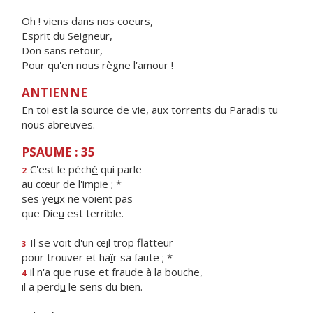
Oh ! viens dans nos coeurs,
Esprit du Seigneur,
Don sans retour,
Pour qu'en nous règne l'amour !
ANTIENNE
En toi est la source de vie, aux torrents du Paradis tu
nous abreuves.
PSAUME : 35
C'est le péch
é
qui parle
2
au cœ
u
r de l'impie ; *
ses ye
u
x ne voient pas
que Die
u
est terrible.
Il se voit d'un œ
i
l trop flatteur
3
pour trouver et ha
ï
r sa faute ; *
il n'a que ruse et fra
u
de à la bouche,
4
il a perd
u
le sens du bien.