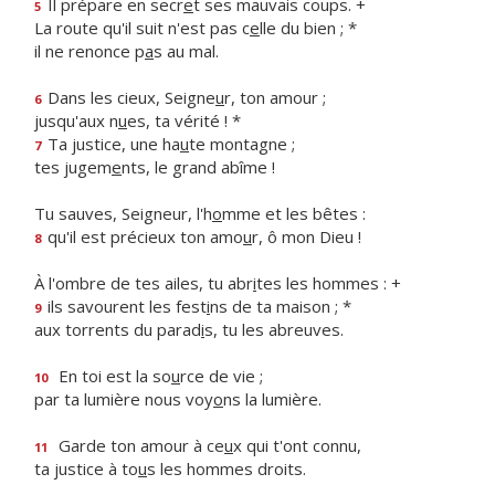
Il prépare en secr
e
t ses mauvais coups. +
5
La route qu'il suit n'est pas c
e
lle du bien ; *
il ne renonce p
a
s au mal.
Dans les cieux, Seigne
u
r, ton amour ;
6
jusqu'aux n
u
es, ta vérité ! *
Ta justice, une ha
u
te montagne ;
7
tes jugem
e
nts, le grand abîme !
Tu sauves, Seigneur, l'h
o
mme et les bêtes :
qu'il est précieux ton amo
u
r, ô mon Dieu !
8
À l'ombre de tes ailes, tu abr
i
tes les hommes : +
ils savourent les fest
i
ns de ta maison ; *
9
aux torrents du parad
i
s, tu les abreuves.
En toi est la so
u
rce de vie ;
10
par ta lumière nous voy
o
ns la lumière.
Garde ton amour à ce
u
x qui t'ont connu,
11
ta justice à to
u
s les hommes droits.