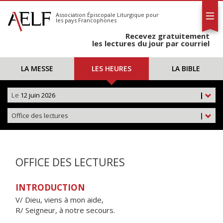
L'AELF
S'abonner
Association Épiscopale Liturgique
pour
les pays Francophones
Calendrier
Recevez gratuitement
Contact
les lectures du jour par courriel
LA MESSE
LES HEURES
LA BIBLE
Le
12 juin 2026
|
Office des lectures
|
OFFICE DES LECTURES
INTRODUCTION
V/ Dieu, viens à mon aide,
R/ Seigneur, à notre secours.