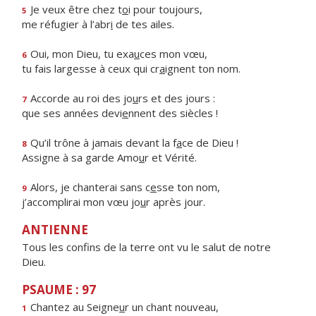
Je veux être chez t
o
i pour toujours,
5
me réfugier à l’abr
i
de tes ailes.
Oui, mon Dieu, tu exa
u
ces mon vœu,
6
tu fais largesse à ceux qui cr
a
ignent ton nom.
Accorde au roi des jo
u
rs et des jours :
7
que ses années devi
e
nnent des siècles !
Qu’il trône à jamais devant la f
a
ce de Dieu !
8
Assigne à sa garde Amo
u
r et Vérité.
Alors, je chanterai sans c
e
sse ton nom,
9
j’accomplirai mon vœu jo
u
r après jour.
ANTIENNE
Tous les confins de la terre ont vu le salut de notre
Dieu.
PSAUME : 97
Chantez au Seigne
u
r un chant nouveau,
1