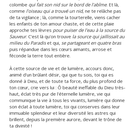
colombe
qui fait son nid sur le bord de l'abîme
. Et là,
comme
l'oiseau qui a trouvé un nid
, ne te relâche pas
de ta vigilance ; là, comme la tourterelle, viens cacher
les enfants de ton amour chaste, et de cette plaie
approche tes lèvres
pour puiser de l'eau à la source du
Sauveur
. C'est là qu'on trouve
la source qui jaillissait au
milieu du Paradis
et qui,
se partageant en quatre bras
puis répandue dans les cœurs aimants, arrose et
féconde la terre tout entière.
À cette source de vie et de lumière, accours donc,
animé d'un brûlant désir, qui que tu sois, toi qui es
donné à Dieu, et de toute ta force, du plus profond de
ton cœur, crie vers lui : Ô beauté ineffable du Dieu très-
haut, éclat très pur de l'éternelle lumière, vie qui
communique la vie à tous les vivants, lumière qui donne
son éclat à toute lumière, toi qui conserves dans leur
immuable splendeur et leur diversité les astres qui
brillent, depuis la première aurore, devant le trône de
ta divinité !