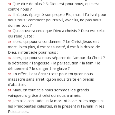
Que dire de plus ? Si Dieu est pour nous, qui sera
31
contre nous ?
Il n’a pas épargné son propre Fils, mais il l’a livré pour
32
nous tous : comment pourrait-il, avec lui, ne pas nous
donner tout ?
Qui accusera ceux que Dieu a choisis ? Dieu est celui
33
qui rend juste :
alors, qui pourra condamner ? Le Christ Jésus est
34
mort ; bien plus, il est ressuscité, il est à la droite de
Dieu, il intercède pour nous :
alors, qui pourra nous séparer de l’amour du Christ ?
35
la détresse ? l’angoisse ? la persécution ? la faim ? le
dénuement ? le danger ? le glaive ?
En effet, il est écrit : C’est pour toi qu’on nous
36
massacre sans arrêt, qu’on nous traite en brebis
d’abattoir.
Mais, en tout cela nous sommes les grands
37
vainqueurs grâce à celui qui nous a aimés.
J’en ai la certitude : ni la mort ni la vie, ni les anges ni
38
les Principautés célestes, ni le présent ni l’avenir, ni les
Puissances,