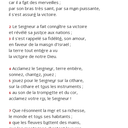
car il a f
a
it des merveilles ;
par son bras très saint, par sa m
a
in puissante,
il s'est assur
é
la victoire.
Le Seigneur a fait conn
a
ître sa victoire
2
et révélé sa just
i
ce aux nations ;
il s'est rappelé sa fidélit
é
, son amour,
3
en faveur de la mais
o
n d'Israël ;
la terre tout enti
è
re a vu
la vict
o
ire de notre Dieu.
Acclamez le Seigne
u
r, terre entière,
4
sonnez, chant
e
z, jouez ;
jouez pour le Seigne
u
r sur la cithare,
5
sur la cithare et t
o
us les instruments ;
au son de la tromp
e
tte et du cor,
6
acclamez votre r
o
i, le Seigneur !
Que résonnent la m
e
r et sa richesse,
7
le monde et to
u
s ses habitants ;
que les fleuves b
a
ttent des mains,
8