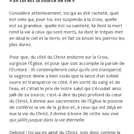
« En toi est la source de vie »
Considère attentivement, toi qui as été racheté, quel
est celui qui, pour toi, est suspendu à la Croix, quelle
est sa grandeur, quelle est sa sainteté, lui dont la mort
rend la vie à ceux qui sont morts, lui dont le trépas met
en deuil le ciel et la terre, et fait se briser les pierres les
plus dures.
Pour que, du côté du Christ endormi sur la Croix,
surgisse l'Église, et pour que soit accomplie la parole de
l'Écriture :
Ils contempleront celui qu'ils ont transpercé
,
la sagesse divine a bien voulu que la lance d'un soldat
ouvre et transperce ce côté. Il en sortit du sang et de
l'eau, et c'était le prix de notre salut qui s'écoulait ainsi.
Jailli de sa source, c'est-à-dire du plus profond du cœur
du Christ, il donne aux sacrements de l'Église le pouvoir
de conférer la vie de la grâce et, à ceux qui ont déjà en
eux la vie du Christ, il donne à boire de cette
eau vive
qui jaillit jusque dans la vie éternelle
.
Debout ! toi qui es aimé du Christ, sois donc comme la