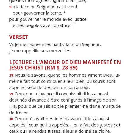
que les montagnes ch
a
ntent leur joie,
à la face du Seigne
u
r, car il vient
9
pour gouvern
e
r la terre, *
pour gouverner le m
o
nde avec justice
et les pe
u
ples avec droiture !
VERSET
V/ Je me rappelle les hauts-faits du Seigneur,
je me rappellle ses merveilles.
LECTURE : L'AMOUR DE DIEU MANIFESTÉ EN
JÉSUS CHRIST (RM 8, 28-39)
Nous le savons, quand les hommes aiment Dieu, lui-
28
même fait tout contribuer à leur bien, puisqu'ils sont
appelés selon le dessein de son amour.
Ceux que, d’avance, il connaissait, il les a aussi
29
destinés d’avance à être configurés à l’image de son
Fils, pour que ce Fils soit le premier-né d’une multitude
de frères.
Ceux qu’il avait destinés d’avance, il les a aussi
30
appelés ; ceux qu’il a appelés, il en a fait des justes ; et
ceux qu’il a rendus justes, il leur a donné sa gloire.