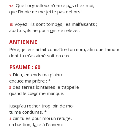
Que l'orgueilleux n'entre p
a
s chez moi,
12
que l'impie ne me jette p
a
s dehors !
Voyez : ils sont tomb
é
s, les malfaisants ;
13
abattus, ils ne pourr
o
nt se relever.
ANTIENNE
Père, je leur ai fait connaître ton nom, afin que l'amour
dont tu m'as aimé soit en eux.
PSAUME : 60
Dieu, entends ma plainte,
2
exa
u
ce ma prière ; *
des terres lointaines je t’appelle
3
quand le cœ
u
r me manque.
Jusqu’au rocher trop loin de moi
t
u
me conduiras, *
car tu es pour moi un refuge,
4
un bastion, f
a
ce à l’ennemi.