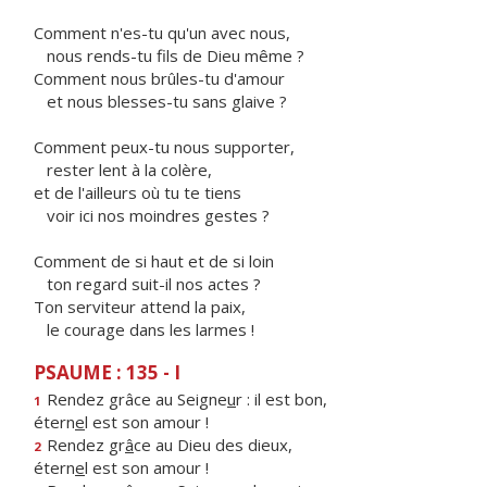
Comment n'es-tu qu'un avec nous,
nous rends-tu fils de Dieu même ?
Comment nous brûles-tu d'amour
et nous blesses-tu sans glaive ?
Comment peux-tu nous supporter,
rester lent à la colère,
et de l'ailleurs où tu te tiens
voir ici nos moindres gestes ?
Comment de si haut et de si loin
ton regard suit-il nos actes ?
Ton serviteur attend la paix,
le courage dans les larmes !
PSAUME : 135 - I
Rendez grâce au Seigne
u
r : il est bon,
1
étern
e
l est son amour !
Rendez gr
â
ce au Dieu des dieux,
2
étern
e
l est son amour !