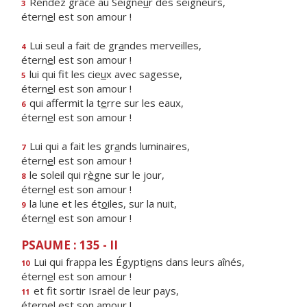
Rendez grâce au Seigne
u
r des seigneurs,
3
étern
e
l est son amour !
Lui seul a fait de gr
a
ndes merveilles,
4
étern
e
l est son amour !
lui qui fit les cie
u
x avec sagesse,
5
étern
e
l est son amour !
qui affermit la t
e
rre sur les eaux,
6
étern
e
l est son amour !
Lui qui a fait les gr
a
nds luminaires,
7
étern
e
l est son amour !
le soleil qui r
è
gne sur le jour,
8
étern
e
l est son amour !
la lune et les ét
o
iles, sur la nuit,
9
étern
e
l est son amour !
PSAUME : 135 - II
Lui qui frappa les Égypti
e
ns dans leurs aînés,
10
étern
e
l est son amour !
et fit sortir Israël de leur pays,
11
étern
e
l est son amour !