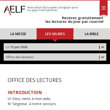
L'AELF
S'abonner
Association Épiscopale Liturgique
pour
les pays Francophones
Calendrier
Recevez gratuitement
Contact
les lectures du jour par courriel
LA MESSE
LES HEURES
LA BIBLE
Le
13 juin 2026
|
Office des lectures
|
OFFICE DES LECTURES
INTRODUCTION
V/ Dieu, viens à mon aide,
R/ Seigneur, à notre secours.