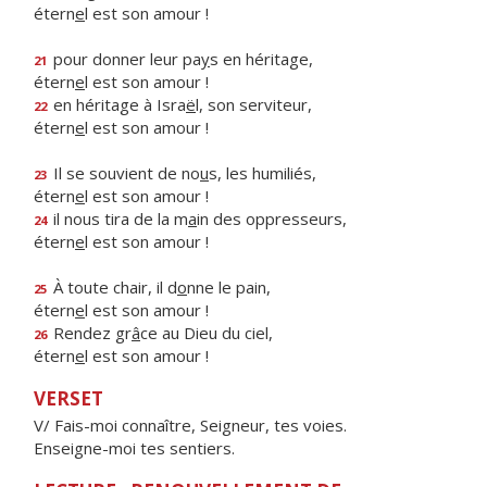
étern
e
l est son amour !
pour donner leur pa
y
s en héritage,
21
étern
e
l est son amour !
en héritage à Isra
ë
l, son serviteur,
22
étern
e
l est son amour !
Il se souvient de no
u
s, les humiliés,
23
étern
e
l est son amour !
il nous tira de la m
a
in des oppresseurs,
24
étern
e
l est son amour !
À toute chair, il d
o
nne le pain,
25
étern
e
l est son amour !
Rendez gr
â
ce au Dieu du ciel,
26
étern
e
l est son amour !
VERSET
V/ Fais-moi connaître, Seigneur, tes voies.
Enseigne-moi tes sentiers.