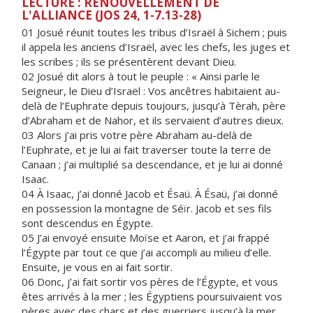
LECTURE : RENOUVELLEMENT DE
L'ALLIANCE (JOS 24, 1-7.13-28)
01 Josué réunit toutes les tribus d’Israël à Sichem ; puis
il appela les anciens d’Israël, avec les chefs, les juges et
les scribes ; ils se présentèrent devant Dieu.
02 Josué dit alors à tout le peuple : « Ainsi parle le
Seigneur, le Dieu d’Israël : Vos ancêtres habitaient au-
delà de l’Euphrate depuis toujours, jusqu’à Tèrah, père
d’Abraham et de Nahor, et ils servaient d’autres dieux.
03 Alors j’ai pris votre père Abraham au-delà de
l’Euphrate, et je lui ai fait traverser toute la terre de
Canaan ; j’ai multiplié sa descendance, et je lui ai donné
Isaac.
04 À Isaac, j’ai donné Jacob et Ésaü. À Ésaü, j’ai donné
en possession la montagne de Séïr. Jacob et ses fils
sont descendus en Égypte.
05 J’ai envoyé ensuite Moïse et Aaron, et j’ai frappé
l’Égypte par tout ce que j’ai accompli au milieu d’elle.
Ensuite, je vous en ai fait sortir.
06 Donc, j’ai fait sortir vos pères de l’Égypte, et vous
êtes arrivés à la mer ; les Égyptiens poursuivaient vos
pères avec des chars et des guerriers jusqu’à la mer