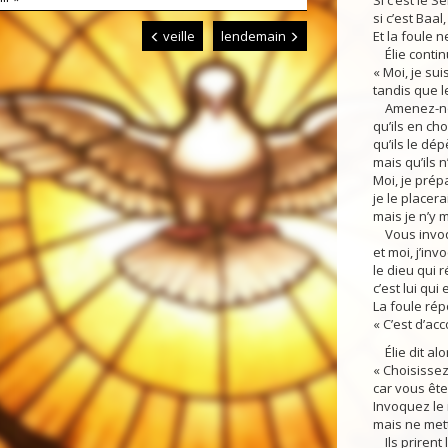
Si c’est le S
si c’est Baal
veille
lendemain
Et la foule 
Élie contin
« Moi, je su
tandis que l
Amenez-nou
qu’ils en cho
qu’ils le dép
mais qu’ils n
Moi, je prép
je le placera
mais je n’y m
Vous invoqu
et moi, j’in
le dieu qui 
c’est lui qui 
La foule répo
« C’est d’acc
Élie dit alo
« Choisisse
car vous ête
Invoquez le 
mais ne mett
Ils prirent 