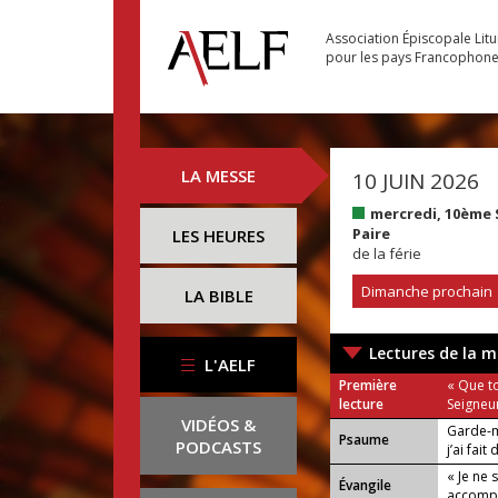
Association Épiscopale Lit
pour les pays Francophon
LA MESSE
10 JUIN 2026
mercredi, 10ème
Paire
LES HEURES
de la férie
Dimanche prochain
LA BIBLE
Lectures de la m
L'AELF
Première
« Que to
lecture
Seigneur
VIDÉOS &
Garde-m
Psaume
PODCASTS
j’ai fai
« Je ne 
Évangile
accompl