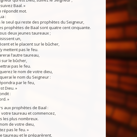
eigneur qui est Dieu, suivez le Seigneur ;
, suivez Baal. »
ne répondit mot.
ua :
is le seul qui reste des prophètes du Seigneur,
es prophètes de Baal sont quatre cent cinquante.
s deux jeunes taureaux ;
isissent un,
ècent et le placent sur le bûcher,
’y mettent pas le feu.
arerai l’autre taureau,
i sur le bûcher,
ettrai pas le feu.
erez le nom de votre dieu,
voquerai le nom du Seigneur :
répondra par le feu,
est Dieu. »
ndit :
ord. »
rs aux prophètes de Baal :
z votre taureau et commencez,
s les plus nombreux.
nom de votre dieu,
ez pas le feu. »
le taureau et le préparèrent,