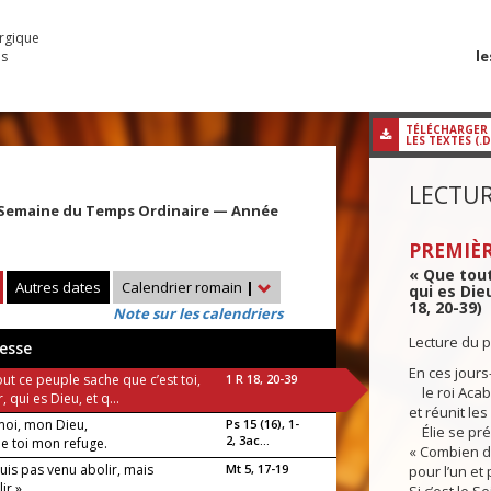
urgique
le
es
TÉLÉCHARGER
LES TEXTES (.
LECTUR
 Semaine du Temps Ordinaire — Année
PREMIÈR
« Que tout
Autres dates
Calendrier romain
|
qui es Dieu
18, 20-39)
Note sur les calendriers
Lecture du p
esse
En ces jours-
ut ce peuple sache que c’est toi,
1 R 18, 20-39
le roi Acab
, qui es Dieu, et q...
et réunit le
oi, mon Dieu,
Ps 15 (16), 1-
Élie se prés
2, 3ac...
t de toi mon refuge.
« Combien d
suis pas venu abolir, mais
Mt 5, 17-19
pour l’un et 
ir »