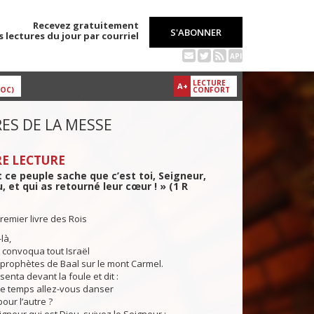
Recevez gratuitement
S'ABONNER
s lectures du jour par courriel
API
LECTURE
A+
DOC)
CONFORT
ES DE LA MESSE
E LECTURE
 ce peuple sache que c’est toi, Seigneur,
, et qui as retourné leur cœur ! » (1 R
remier livre des Rois
là,
 convoqua tout Israël
s prophètes de Baal sur le mont Carmel.
enta devant la foule et dit :
e temps allez-vous danser
pour l’autre ?