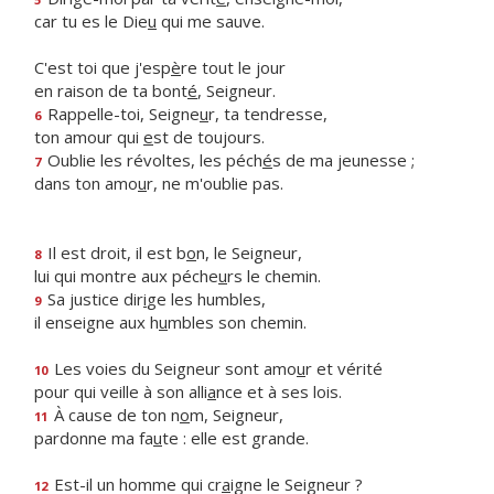
car tu es le Die
u
qui me sauve.
C'est toi que j'esp
è
re tout le jour
en raison de ta bont
é
, Seigneur.
Rappelle-toi, Seigne
u
r, ta tendresse,
6
ton amour qui
e
st de toujours.
Oublie les révoltes, les péch
é
s de ma jeunesse ;
7
dans ton amo
u
r, ne m'oublie pas.
Il est droit, il est b
o
n, le Seigneur,
8
lui qui montre aux péche
u
rs le chemin.
Sa justice dir
i
ge les humbles,
9
il enseigne aux h
u
mbles son chemin.
Les voies du Seigneur sont amo
u
r et vérité
10
pour qui veille à son alli
a
nce et à ses lois.
À cause de ton n
o
m, Seigneur,
11
pardonne ma fa
u
te : elle est grande.
Est-il un homme qui cr
a
igne le Seigneur ?
12