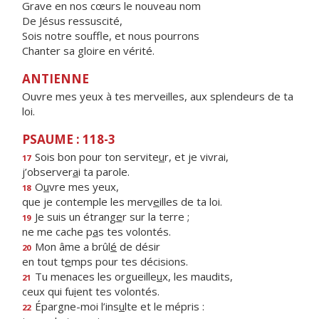
Grave en nos cœurs le nouveau nom
De Jésus ressuscité,
Sois notre souffle, et nous pourrons
Chanter sa gloire en vérité.
ANTIENNE
Ouvre mes yeux à tes merveilles, aux splendeurs de ta
loi.
PSAUME : 118-3
Sois bon pour ton servite
u
r, et je vivrai,
17
j’observer
a
i ta parole.
O
u
vre mes yeux,
18
que je contemple les merv
e
illes de ta loi.
Je suis un étrang
e
r sur la terre ;
19
ne me cache p
a
s tes volontés.
Mon âme a brûl
é
de désir
20
en tout t
e
mps pour tes décisions.
Tu menaces les orgueille
u
x, les maudits,
21
ceux qui fu
i
ent tes volontés.
Épargne-moi l’ins
u
lte et le mépris :
22