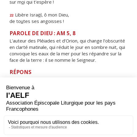
sur m
o
i qui t'espère !
Libère Isra
ë
l, ô mon Dieu,
22
de to
u
tes ses angoisses !
PAROLE DE DIEU : AM 5, 8
L’auteur des Pléiades et d’Orion, qui change l’obscurité
en clarté matinale, qui réduit le jour en sombre nuit, qui
convoque les eaux de la mer pour les répandre sur la
face de la terre : il se nomme le Seigneur.
RÉPONS
V/ Devant lui, splendeur et majesté,
dans son sanctuaire, puissance et beauté.
ORAISON
Dieu éternel et tout-puissant, en qui rien n’est sombre
ni obscur, communique ta lumière à nos cœurs : en
recevant ta loi et tes préceptes, nous marcherons sur
ta route d’un cœur léger. Par Jésus, le Christ, notre
Seigneur. Amen.