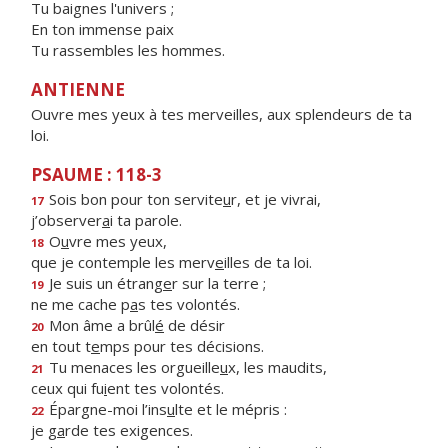
Tu baignes l'univers ;
En ton immense paix
Tu rassembles les hommes.
ANTIENNE
Ouvre mes yeux à tes merveilles, aux splendeurs de ta
loi.
PSAUME : 118-3
Sois bon pour ton servite
u
r, et je vivrai,
17
j’observer
a
i ta parole.
O
u
vre mes yeux,
18
que je contemple les merv
e
illes de ta loi.
Je suis un étrang
e
r sur la terre ;
19
ne me cache p
a
s tes volontés.
Mon âme a brûl
é
de désir
20
en tout t
e
mps pour tes décisions.
Tu menaces les orgueille
u
x, les maudits,
21
ceux qui fu
i
ent tes volontés.
Épargne-moi l’ins
u
lte et le mépris :
22
je g
a
rde tes exigences.