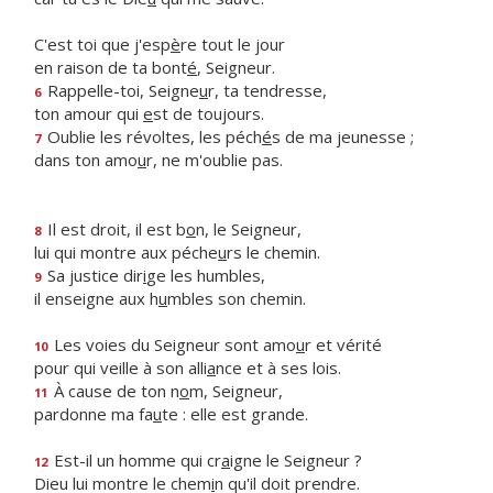
C'est toi que j'esp
è
re tout le jour
en raison de ta bont
é
, Seigneur.
Rappelle-toi, Seigne
u
r, ta tendresse,
6
ton amour qui
e
st de toujours.
Oublie les révoltes, les péch
é
s de ma jeunesse ;
7
dans ton amo
u
r, ne m'oublie pas.
Il est droit, il est b
o
n, le Seigneur,
8
lui qui montre aux péche
u
rs le chemin.
Sa justice dir
i
ge les humbles,
9
il enseigne aux h
u
mbles son chemin.
Les voies du Seigneur sont amo
u
r et vérité
10
pour qui veille à son alli
a
nce et à ses lois.
À cause de ton n
o
m, Seigneur,
11
pardonne ma fa
u
te : elle est grande.
Est-il un homme qui cr
a
igne le Seigneur ?
12
Dieu lui montre le chem
i
n qu'il doit prendre.