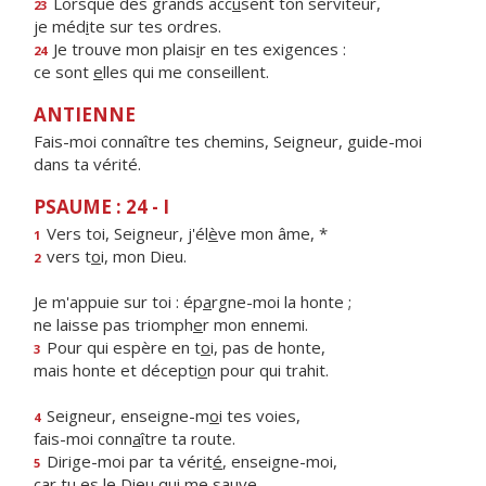
Lorsque des grands acc
u
sent ton serviteur,
23
je méd
i
te sur tes ordres.
Je trouve mon plais
i
r en tes exigences :
24
ce sont
e
lles qui me conseillent.
ANTIENNE
Fais-moi connaître tes chemins, Seigneur, guide-moi
dans ta vérité.
PSAUME : 24 - I
Vers toi, Seigneur, j'él
è
ve mon âme, *
1
vers t
o
i, mon Dieu.
2
Je m'appuie sur toi : ép
a
rgne-moi la honte ;
ne laisse pas triomph
e
r mon ennemi.
Pour qui espère en t
o
i, pas de honte,
3
mais honte et décepti
o
n pour qui trahit.
Seigneur, enseigne-m
o
i tes voies,
4
fais-moi conn
a
ître ta route.
Dirige-moi par ta vérit
é
, enseigne-moi,
5
car tu es le Die
u
qui me sauve.