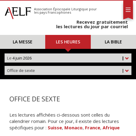
L'AELF
S'abonner
Association Épiscopale Liturgique
pour
les pays Francophones
Calendrier
Recevez gratuitement
Contact
les lectures du jour par courriel
LA MESSE
LES HEURES
LA BIBLE
Le
4 juin 2026
|
Office de sexte
|
OFFICE DE SEXTE
Les lectures affichées ci-dessous sont celles du
calendrier romain. Pour ce jour, il existe des lectures
spécifiques pour :
Suisse
,
Monaco
,
France
,
Afrique