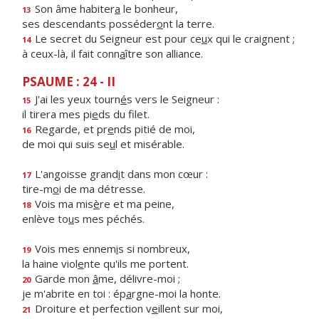
Son âme habiter
a
le bonheur,
13
ses descendants posséder
o
nt la terre.
Le secret du Seigneur est pour ce
u
x qui le craignent ;
14
à ceux-là, il fait conn
a
ître son alliance.
PSAUME : 24 - II
J'ai les yeux tourn
é
s vers le Seigneur :
15
il tirera mes pi
e
ds du filet.
Regarde, et pr
e
nds pitié de moi,
16
de moi qui suis se
u
l et misérable.
L'angoisse grand
i
t dans mon cœur :
17
tire-m
o
i de ma détresse.
Vois ma mis
è
re et ma peine,
18
enlève to
u
s mes péchés.
Vois mes ennem
i
s si nombreux,
19
la haine viol
e
nte qu'ils me portent.
Garde mon
â
me, délivre-moi ;
20
je m'abrite en toi : ép
a
rgne-moi la honte.
Droiture et perfection v
e
illent sur moi,
21