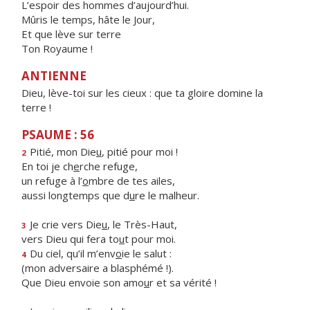
L’espoir des hommes d’aujourd’hui.
Mûris le temps, hâte le Jour,
Et que lève sur terre
Ton Royaume !
ANTIENNE
Dieu, lève-toi sur les cieux : que ta gloire domine la
terre !
PSAUME : 56
Pitié, mon Die
u
, pitié pour moi !
2
En toi je ch
e
rche refuge,
un refuge à l’
o
mbre de tes ailes,
aussi longtemps que d
u
re le malheur.
Je crie vers Die
u
, le Très-Haut,
3
vers Dieu qui fera to
u
t pour moi.
Du ciel, qu’il m’env
o
ie le salut :
4
(mon adversaire a blasphémé !).
Que Dieu envoie son amo
u
r et sa vérité !