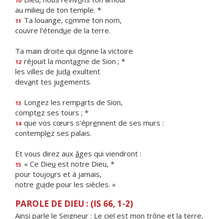
10
au milie
u
de ton temple. *
Ta louange, c
o
mme ton nom,
11
couvre l'étend
u
e de la terre.
Ta main droite qui d
o
nne la victoire
réjouit la mont
a
gne de Sion ; *
12
les villes de Jud
a
exultent
dev
a
nt tes jugements.
Longez les remp
a
rts de Sion,
13
compt
e
z ses tours ; *
que vos cœurs s'épr
e
nnent de ses murs :
14
contempl
e
z ses palais.
Et vous direz aux
â
ges qui viendront :
« Ce Die
u
est notre Dieu, *
15
pour toujo
u
rs et à jamais,
notre gu
i
de pour les siècles. »
PAROLE DE DIEU : (IS 66, 1-2)
Ainsi parle le Seigneur : Le ciel est mon trône et la terre,