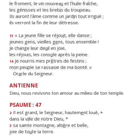
le froment, le vin nouvea
u
et l'huile fraîche,
les génisses et les breb
i
s du troupeau.
Ils auront l'âme comme un jard
i
n tout irrigué ;
ils verront la f
n de leur détresse.
« La jeune fille se réjou
i
t, elle danse ;
13
jeunes gens, vieilles g
e
ns, tous ensemble !
Je change leur de
u
il en joie,
les réjouis, les cons
o
le après la peine.
Je nourris mes pr
ê
tres de festins ;
14
mon peuple se rassasie de ma bonté. »
Or
a
cle du Seigneur.
ANTIENNE
Dieu, nous revivons ton amour au milieu de ton temple.
PSAUME : 47
Il est grand, le Seigneur, hautem
e
nt loué, +
2
dans la v
i
lle de notre Dieu, *
sa sainte montagne, alti
è
re et belle,
3
joie de to
u
te la terre.