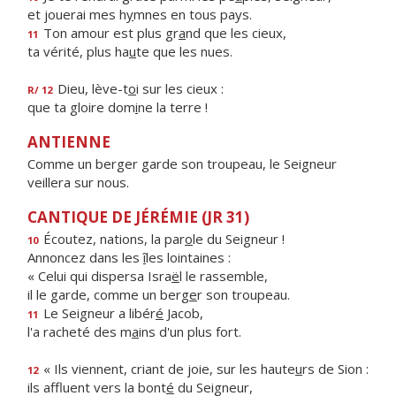
et jouerai mes h
y
mnes en tous pays.
Ton amour est plus gr
a
nd que les cieux,
11
ta vérité, plus ha
u
te que les nues.
Dieu, lève-t
o
i sur les cieux :
R/ 12
que ta gloire dom
i
ne la terre !
ANTIENNE
Comme un berger garde son troupeau, le Seigneur
veillera sur nous.
CANTIQUE DE JÉRÉMIE (JR 31)
Écoutez, nations, la par
o
le du Seigneur !
10
Annoncez dans les
î
les lointaines :
« Celui qui dispersa Isra
ë
l le rassemble,
il le garde, comme un berg
e
r son troupeau.
Le Seigneur a libér
é
Jacob,
11
l'a racheté des m
a
ins d'un plus fort.
« Ils viennent, criant de joie, sur les haute
u
rs de Sion :
12
ils affluent vers la bont
é
du Seigneur,