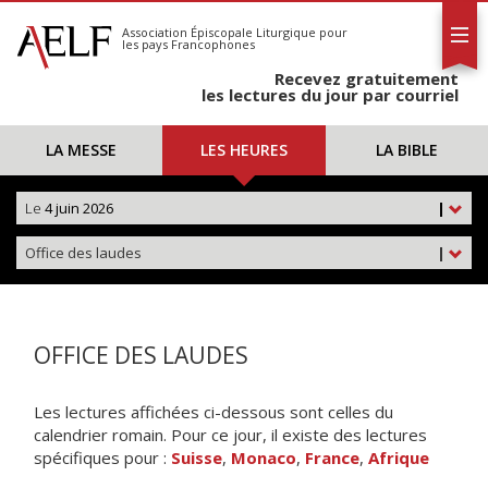
L'AELF
S'abonner
Association Épiscopale Liturgique
pour
les pays Francophones
Calendrier
Recevez gratuitement
Contact
les lectures du jour par courriel
LA MESSE
LES HEURES
LA BIBLE
Le
4 juin 2026
|
Office des laudes
|
OFFICE DES LAUDES
Les lectures affichées ci-dessous sont celles du
calendrier romain. Pour ce jour, il existe des lectures
spécifiques pour :
Suisse
,
Monaco
,
France
,
Afrique