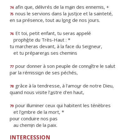
afin que, délivrés de la m
a
in des ennemis, +
74
nous le servions dans la just
i
ce et la sainteté,
75
en sa présence, tout au l
o
ng de nos jours.
Et toi, petit enfant, tu seras appelé
76
proph
è
te du Très-Haut : *
tu marcheras devant, à la face du Seigneur,
et tu préparer
a
s ses chemins
pour donner à son peuple de conn
a
ître le salut
77
par la rémissi
o
n de ses péchés,
grâce à la tendresse, à l'amo
u
r de notre Dieu,
78
quand nous visite l'
a
stre d'en haut,
pour illuminer ceux qui habitent les ténèbres
79
et l'
o
mbre de la mort, *
pour conduire nos pas
au chem
i
n de la paix.
INTERCESSION