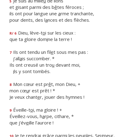
Je suis au milie
u
de lions
5
et gisant parmi des b
ê
tes féroces ;
ils ont pour langue une
a
rme tranchante,
pour dents, des l
a
nces et des flèches.
Dieu, lève-t
o
i sur les cieux :
R/ 6
que ta gloire dom
i
ne la terre !
Ils ont tendu un fil
e
t sous mes pas :
7
j’all
a
is succomber. *
Ils ont creusé un tro
u
devant moi,
i
ls y sont tombés.
Mon cœur est pr
ê
t, mon Dieu, +
8
mon cœ
u
r est prêt ! *
Je veux chant
e
r, jouer des hymnes !
Éveille-t
o
i, ma gloire ! +
9
Éveillez-vous, h
a
rpe, cithare, *
que j’év
e
ille l’aurore !
Je te rendrai grâce parmi les pe
u
ples, Seigneur,
10