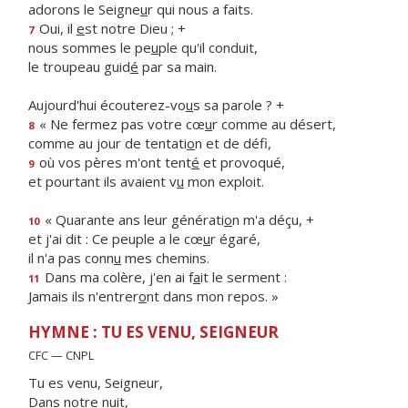
adorons le Seigne
u
r qui nous a faits.
Oui, il
e
st notre Dieu ; +
7
nous sommes le pe
u
ple qu'il conduit,
le troupeau guid
é
par sa main.
Aujourd'hui écouterez-vo
u
s sa parole ? +
« Ne fermez pas votre cœ
u
r comme au désert,
8
comme au jour de tentati
o
n et de défi,
où vos pères m'ont tent
é
et provoqué,
9
et pourtant ils avaient v
u
mon exploit.
« Quarante ans leur générati
o
n m'a déçu, +
10
et j'ai dit : Ce peuple a le cœ
u
r égaré,
il n'a pas conn
u
mes chemins.
Dans ma colère, j'en ai f
a
it le serment :
11
Jamais ils n'entrer
o
nt dans mon repos. »
HYMNE : TU ES VENU, SEIGNEUR
CFC — CNPL
Tu es venu, Seigneur,
Dans notre nuit,