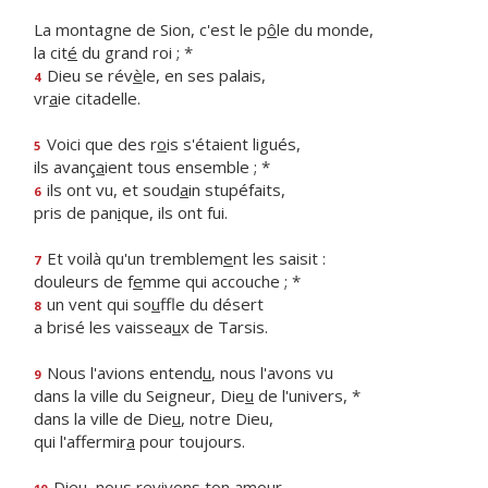
La montagne de Sion, c'est le p
ô
le du monde,
la cit
é
du grand roi ; *
Dieu se rév
è
le, en ses palais,
4
vr
a
ie citadelle.
Voici que des r
o
is s'étaient ligués,
5
ils avanç
a
ient tous ensemble ; *
ils ont vu, et soud
a
in stupéfaits,
6
pris de pan
i
que, ils ont fui.
Et voilà qu'un tremblem
e
nt les saisit :
7
douleurs de f
e
mme qui accouche ; *
un vent qui so
u
ffle du désert
8
a brisé les vaissea
u
x de Tarsis.
Nous l'avions entend
u
, nous l'avons vu
9
dans la ville du Seigneur, Die
u
de l'univers, *
dans la ville de Die
u
, notre Dieu,
qui l'affermir
a
pour toujours.
Dieu, nous reviv
o
ns ton amour