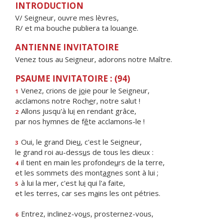
INTRODUCTION
V/ Seigneur, ouvre mes lèvres,
R/ et ma bouche publiera ta louange.
ANTIENNE INVITATOIRE
Venez tous au Seigneur, adorons notre Maître.
PSAUME INVITATOIRE : (94)
Venez, crions de j
o
ie pour le Seigneur,
1
acclamons notre Roch
e
r, notre salut !
Allons jusqu'à lu
i
en rendant grâce,
2
par nos hymnes de f
ê
te acclamons-le !
Oui, le grand Die
u
, c'est le Seigneur,
3
le grand roi au-dess
u
s de tous les dieux :
il tient en main les profonde
u
rs de la terre,
4
et les sommets des mont
a
gnes sont à lui ;
à lui la mer, c'est lu
i
qui l'a faite,
5
et les terres, car ses m
a
ins les ont pétries.
Entrez, inclinez-vo
u
s, prosternez-vous,
6