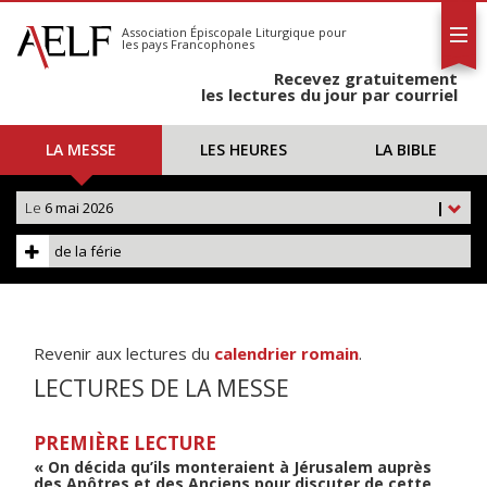
L'AELF
S'abonner
Association Épiscopale Liturgique
pour
les pays Francophones
Calendrier
Recevez gratuitement
Contact
les lectures du jour par courriel
LA MESSE
LES HEURES
LA BIBLE
Le
6 mai 2026
|
de la férie
Revenir aux lectures du
calendrier romain
.
LECTURES DE LA MESSE
PREMIÈRE LECTURE
« On décida qu’ils monteraient à Jérusalem auprès
des Apôtres et des Anciens pour discuter de cette