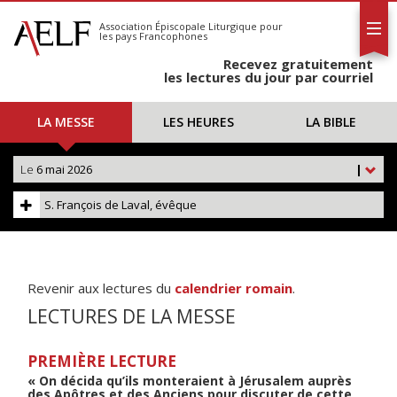
L'AELF
S'abonner
Association Épiscopale Liturgique
pour
les pays Francophones
Calendrier
Recevez gratuitement
Contact
les lectures du jour par courriel
LA MESSE
LES HEURES
LA BIBLE
Le
6 mai 2026
|
S. François de Laval, évêque
Revenir aux lectures du
calendrier romain
.
LECTURES DE LA MESSE
PREMIÈRE LECTURE
« On décida qu’ils monteraient à Jérusalem auprès
des Apôtres et des Anciens pour discuter de cette