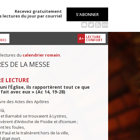
Recevez gratuitement
S'ABONNER
s lectures du jour par courriel
API
LECTURE
A+
DOC)
CONFORT
 lectures du
calendrier romain
.
ES DE LA MESSE
E LECTURE
uni l’Église, ils rapportèrent tout ce que
 fait avec eux » (Ac 14, 19-28)
ivre des Actes des Apôtres
là,
et Barnabé se trouvaient à Lystres,
ivèrent d’Antioche de Pisidie et d’Iconium ;
ent les foules,
t Paul et le traînèrent hors de la ville,
 était mort.