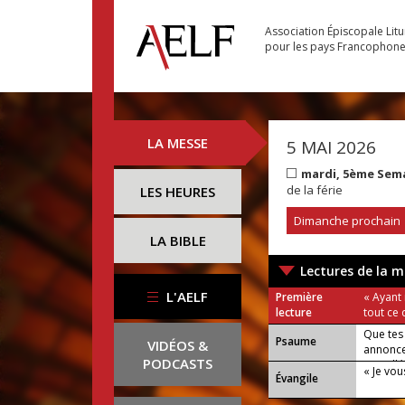
Association Épiscopale Lit
pour les pays Francophon
LA MESSE
5 MAI 2026
mardi, 5ème Sem
de la férie
LES HEURES
Dimanche prochain
LA BIBLE
Lectures de la m
L'AELF
Première
« Ayant 
lecture
tout ce 
Que tes
Psaume
VIDÉOS &
annoncen
PODCASTS
ou : Allé
« Je vo
Évangile