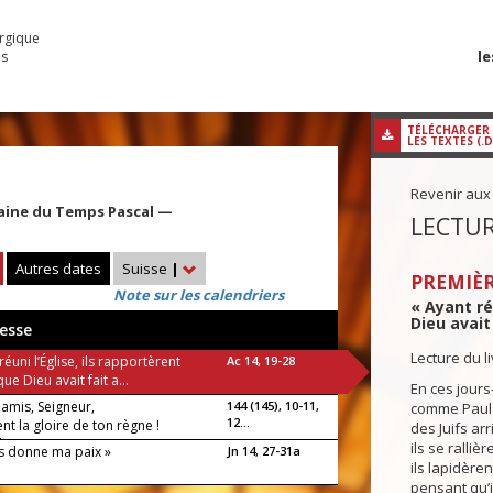
urgique
le
es
TÉLÉCHARGER
LES TEXTES (.
Revenir aux
aine du Temps Pascal —
LECTUR
Autres dates
Suisse
|
PREMIÈR
Note sur les calendriers
« Ayant ré
Dieu avait
esse
Lecture du l
réuni l’Église, ils rapportèrent
Ac 14, 19-28
que Dieu avait fait a...
En ces jours-
 amis, Seigneur,
144 (145), 10-11,
comme Paul 
12...
t la gloire de ton règne !
des Juifs arr
luia !
ils se rallièr
us donne ma paix »
Jn 14, 27-31a
ils lapidèren
pensant qu’il