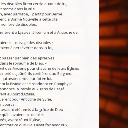
es disciples firent cercle autour de lui,
et rentra dans la ville.
, avec Barnabé, il partit pour Derbé.
ent la Bonne Nouvelle à cette cité
n nombre de disciples.
ournèrent à Lystres, à Iconium et à Antioche de
aient le courage des disciples ;
taient à persévérer dans la foi,
ut passer par bien des épreuves
dans le royaume de Dieu. »
ent des Anciens pour chacune de leurs Églises
ir prié et jeûné, ils confièrent au Seigneur
ui avaient mis leur foi en lui.
rent la Pisidie et se rendirent en Pamphylie.
 annoncé la Parole aux gens de Pergé,
ent au port d’Attalia,
èrent pour Antioche de Syrie,
nt partis ;
ls avaient été remis à la grâce de Dieu
 qu’ils avaient accomplie.
vés, ayant réuni l’Église,
rent tout ce que Dieu avait fait avec eux,