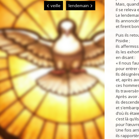
Mais, quand l
veille
lendemain
il se releva 
Le lendemain
Ils annoncèr
et firent bo
Puis ils ret
Pisidie ;
ils affermiss
ils les exhor
en disant :
« Il nous fa
pour entrer 
Ils désignèr
et, après avo
ces hommes q
Ils traversè
Après avoir
ils descendir
et s’embarqu
d’où ils étaie
c’est là qu’i
pour l’œuvre
Une fois arri
ils rapportè