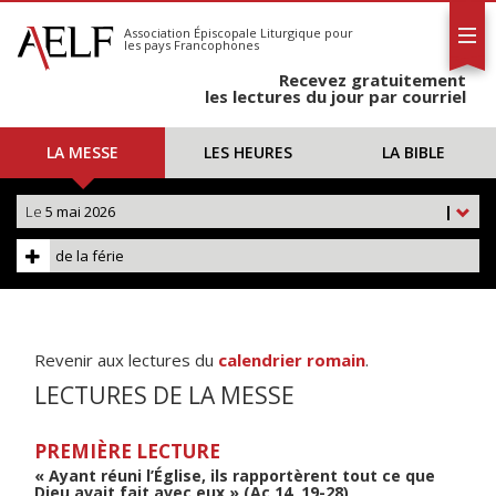
L'AELF
S'abonner
Association Épiscopale Liturgique
pour
les pays Francophones
Calendrier
Recevez gratuitement
Contact
les lectures du jour par courriel
LA MESSE
LES HEURES
LA BIBLE
Le
5 mai 2026
|
de la férie
Revenir aux lectures du
calendrier romain
.
LECTURES DE LA MESSE
PREMIÈRE LECTURE
« Ayant réuni l’Église, ils rapportèrent tout ce que
Dieu avait fait avec eux » (Ac 14, 19-28)