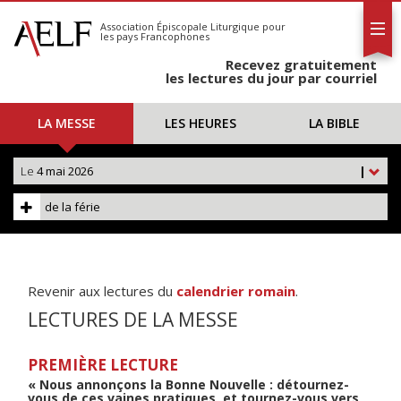
L'AELF
S'abonner
Association Épiscopale Liturgique
pour
les pays Francophones
Calendrier
Recevez gratuitement
Contact
les lectures du jour par courriel
LA MESSE
LES HEURES
LA BIBLE
Le
4 mai 2026
|
de la férie
Revenir aux lectures du
calendrier romain
.
LECTURES DE LA MESSE
PREMIÈRE LECTURE
« Nous annonçons la Bonne Nouvelle : détournez-
vous de ces vaines pratiques, et tournez-vous vers