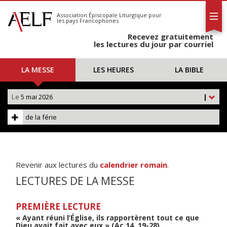
L'AELF
S'abonner
Association Épiscopale Liturgique
pour
les pays Francophones
Calendrier
Recevez gratuitement
Contact
les lectures du jour par courriel
LA MESSE
LES HEURES
LA BIBLE
Le
5 mai 2026
|
de la férie
Revenir aux lectures du
calendrier romain
.
LECTURES DE LA MESSE
PREMIÈRE LECTURE
« Ayant réuni l’Église, ils rapportèrent tout ce que
Dieu avait fait avec eux » (Ac 14, 19-28)