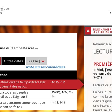
urgique
le
es
TÉLÉCHARGER
LES TEXTES (.
Revenir aux
aine du Temps Pascal —
LECTUR
Autres dates
Suisse
|
PREMIÈR
Note sur les calendriers
« Moi, j’e
venant des
esse
7-21)
’estime qu’il ne faut pas tracasser
Ac 15, 7-21
Lecture du l
, venant des natio...
En ces jours-
z à tous les peuples
95 (96), 1-2a, 2b-
3,...
comme la co
eilles du Seigneur !
luia !
dans l’Églis
urez dans mon amour pour que
Jn 15, 9-11
une intense 
ie soit parfaite »
Pierre se leva