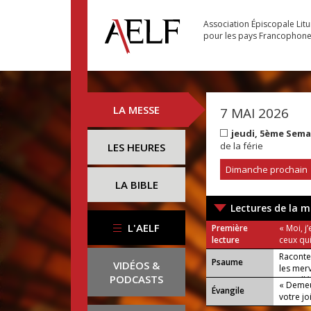
Association Épiscopale Lit
pour les pays Francophon
LA MESSE
7 MAI 2026
jeudi, 5ème Sem
de la férie
LES HEURES
Dimanche prochain
LA BIBLE
Lectures de la m
L'AELF
Première
« Moi, j
lecture
ceux qui
Raconte
Psaume
VIDÉOS &
les merv
PODCASTS
ou : Allé
« Deme
Évangile
votre jo