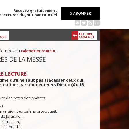
Recevez gratuitement
S'ABONNER
s lectures du jour par courriel
API
LECTURE
A+
DOC)
CONFORT
 lectures du
calendrier romain
.
ES DE LA MESSE
E LECTURE
stime qu’il ne faut pas tracasser ceux qui,
 nations, se tournent vers Dieu » (Ac 15,
ivre des Actes des Apôtres
là,
nversion des païens provoquait,
e de Jérusalem,
discussion,
 et leur dit :