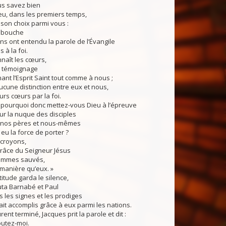
us savez bien
u, dans les premiers temps,
son choix parmi vous :
a bouche
ns ont entendu la parole de l’Évangile
 à la foi.
nnaît les cœurs,
u témoignage
ant l’Esprit Saint tout comme à nous ;
ucune distinction entre eux et nous,
leurs cœurs par la foi.
 pourquoi donc mettez-vous Dieu à l’épreuve
ur la nuque des disciples
 nos pères et nous-mêmes
eu la force de porter ?
 croyons,
 grâce du Seigneur Jésus
ommes sauvés,
manière qu’eux. »
titude garda le silence,
uta Barnabé et Paul
 les signes et les prodiges
it accomplis grâce à eux parmi les nations.
ent terminé, Jacques prit la parole et dit :
outez-moi.