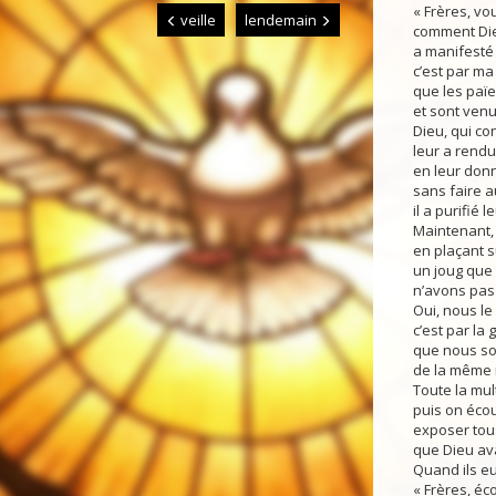
« Frères, vo
veille
lendemain
comment Die
a manifesté 
c’est par m
que les païe
et sont venus
Dieu, qui co
leur a rend
en leur donn
sans faire a
il a purifié 
Maintenant,
en plaçant s
un joug que
n’avons pas 
Oui, nous le
c’est par la
que nous s
de la même 
Toute la mul
puis on éco
exposer tous
que Dieu ava
Quand ils eur
« Frères, éc