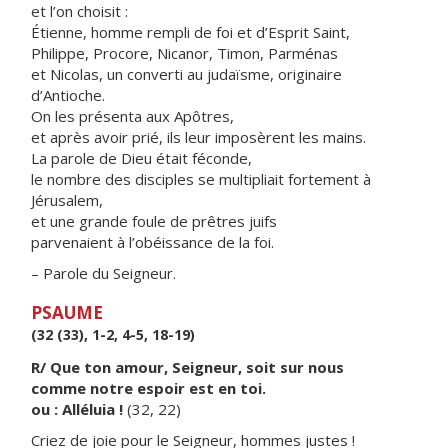
et l’on choisit :
Étienne, homme rempli de foi et d’Esprit Saint,
Philippe, Procore, Nicanor, Timon, Parménas
et Nicolas, un converti au judaïsme, originaire
d’Antioche.
On les présenta aux Apôtres,
et après avoir prié, ils leur imposèrent les mains.
La parole de Dieu était féconde,
le nombre des disciples se multipliait fortement à
Jérusalem,
et une grande foule de prêtres juifs
parvenaient à l’obéissance de la foi.
– Parole du Seigneur.
PSAUME
(32 (33), 1-2, 4-5, 18-19)
R/ Que ton amour, Seigneur, soit sur nous
comme notre espoir est en toi.
ou : Alléluia !
(32, 22)
Criez de joie pour le Seigneur, hommes justes !