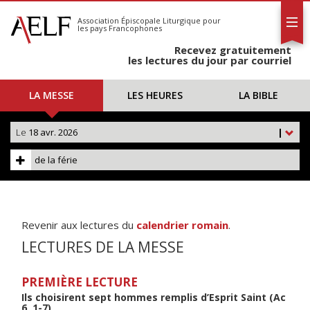
L'AELF
S'abonner
Association Épiscopale Liturgique
pour
les pays Francophones
Calendrier
Recevez gratuitement
Contact
les lectures du jour par courriel
LA MESSE
LES HEURES
LA BIBLE
Le
18 avr. 2026
|
de la férie
Revenir aux lectures du
calendrier romain
.
LECTURES DE LA MESSE
PREMIÈRE LECTURE
Ils choisirent sept hommes remplis d’Esprit Saint (Ac
6, 1-7)