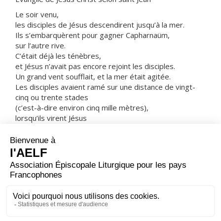
Le soir venu,
les disciples de Jésus descendirent jusqu’à la mer.
Ils s’embarquèrent pour gagner Capharnaüm,
sur l’autre rive.
C’était déjà les ténèbres,
et Jésus n’avait pas encore rejoint les disciples.
Un grand vent soufflait, et la mer était agitée.
Les disciples avaient ramé sur une distance de vingt-
cinq ou trente stades
(c’est-à-dire environ cinq mille mètres),
lorsqu’ils virent Jésus
qui marchait sur la mer et se rapprochait de la barque.
Alors, ils furent saisis de peur.
Mais il leur dit :
« C’est moi. N’ayez plus peur. »
Les disciples voulaient le prendre dans la barque ;
aussitôt, la barque toucha terre
là où ils se rendaient.
– Acclamons la Parole de Dieu.