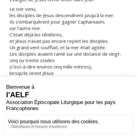
Le soir venu,
les disciples de Jésus descendirent jusqu’à la mer.
Ils s’embarquèrent pour gagner Capharnaüm,
sur l’autre rive.
C’était déjà les ténèbres,
et Jésus n’avait pas encore rejoint les disciples.
Un grand vent soufflait, et la mer était agitée.
Les disciples avaient ramé sur une distance de vingt-
cinq ou trente stades
(c’est-à-dire environ cinq mille mètres),
lorsqu’ils virent Jésus
qui marchait sur la mer et se rapprochait de la barque.
Alors, ils furent saisis de peur.
Mais il leur dit :
« C’est moi. N’ayez plus peur. »
Les disciples voulaient le prendre dans la barque ;
aussitôt, la barque toucha terre
là où ils se rendaient.
– Acclamons la Parole de Dieu.