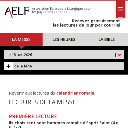
L'AELF
S'abonner
Association Épiscopale Liturgique
pour
les pays Francophones
Calendrier
Recevez gratuitement
Contact
les lectures du jour par courriel
LA MESSE
LES HEURES
LA BIBLE
Le
18 avr. 2026
|
de la férie
Revenir aux lectures du
calendrier romain
.
LECTURES DE LA MESSE
PREMIÈRE LECTURE
Ils choisirent sept hommes remplis d’Esprit Saint (Ac
6, 1-7)