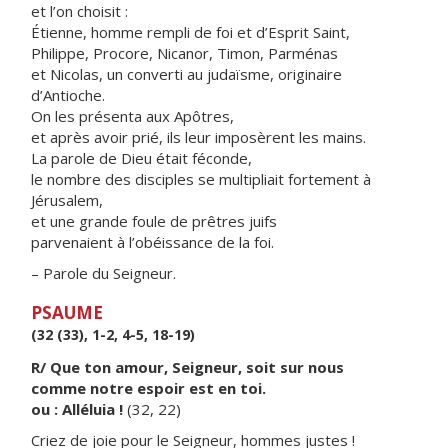
et l’on choisit :
Étienne, homme rempli de foi et d’Esprit Saint,
Philippe, Procore, Nicanor, Timon, Parménas
et Nicolas, un converti au judaïsme, originaire
d’Antioche.
On les présenta aux Apôtres,
et après avoir prié, ils leur imposèrent les mains.
La parole de Dieu était féconde,
le nombre des disciples se multipliait fortement à
Jérusalem,
et une grande foule de prêtres juifs
parvenaient à l’obéissance de la foi.
– Parole du Seigneur.
PSAUME
(32 (33), 1-2, 4-5, 18-19)
R/ Que ton amour, Seigneur, soit sur nous
comme notre espoir est en toi.
ou : Alléluia !
(32, 22)
Criez de joie pour le Seigneur, hommes justes !