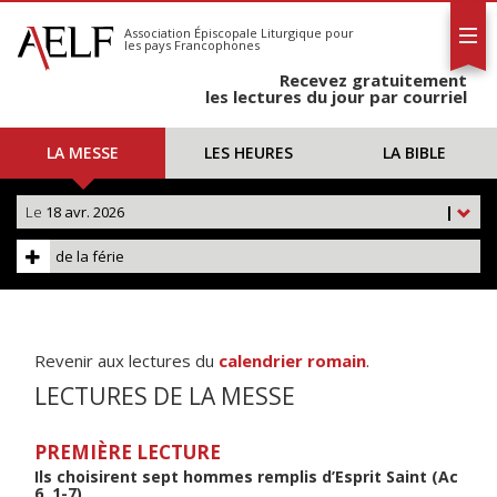
L'AELF
S'abonner
Association Épiscopale Liturgique
pour
les pays Francophones
Calendrier
Recevez gratuitement
Contact
les lectures du jour par courriel
LA MESSE
LES HEURES
LA BIBLE
Le
18 avr. 2026
|
de la férie
Revenir aux lectures du
calendrier romain
.
LECTURES DE LA MESSE
PREMIÈRE LECTURE
Ils choisirent sept hommes remplis d’Esprit Saint (Ac
6, 1-7)