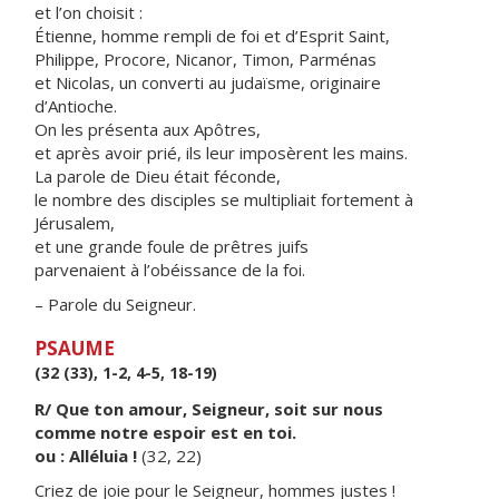
et l’on choisit :
Étienne, homme rempli de foi et d’Esprit Saint,
Philippe, Procore, Nicanor, Timon, Parménas
et Nicolas, un converti au judaïsme, originaire
d’Antioche.
On les présenta aux Apôtres,
et après avoir prié, ils leur imposèrent les mains.
La parole de Dieu était féconde,
le nombre des disciples se multipliait fortement à
Jérusalem,
et une grande foule de prêtres juifs
parvenaient à l’obéissance de la foi.
– Parole du Seigneur.
PSAUME
(32 (33), 1-2, 4-5, 18-19)
R/ Que ton amour, Seigneur, soit sur nous
comme notre espoir est en toi.
ou : Alléluia !
(32, 22)
Criez de joie pour le Seigneur, hommes justes !