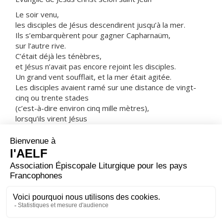
Le soir venu,
les disciples de Jésus descendirent jusqu’à la mer.
Ils s’embarquèrent pour gagner Capharnaüm,
sur l’autre rive.
C’était déjà les ténèbres,
et Jésus n’avait pas encore rejoint les disciples.
Un grand vent soufflait, et la mer était agitée.
Les disciples avaient ramé sur une distance de vingt-
cinq ou trente stades
(c’est-à-dire environ cinq mille mètres),
lorsqu’ils virent Jésus
qui marchait sur la mer et se rapprochait de la barque.
Alors, ils furent saisis de peur.
Mais il leur dit :
« C’est moi. N’ayez plus peur. »
Les disciples voulaient le prendre dans la barque ;
aussitôt, la barque toucha terre
là où ils se rendaient.
– Acclamons la Parole de Dieu.