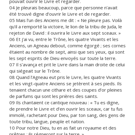
pouvait ouvrir le Livre et regarder.
04 Je pleurais beaucoup, parce que personne n’avait
été trouvé digne d’ouvrir le Livre et de regarder.
05 Mais l’un des Anciens me dit : « Ne pleure pas. Voilà
qu’il a remporté la victoire, le lion de la tribu de Juda, le
rejeton de David : il ouvrira le Livre aux sept sceaux. »
06 Et j’ai vu, entre le Trône, les quatre Vivants et les
Anciens, un Agneau debout, comme égorgé ; ses cornes
étaient au nombre de sept, ainsi que ses yeux, qui sont
les sept esprits de Dieu envoyés sur toute la terre.
07 Il s’avança et prit le Livre dans la main droite de celui
qui siégeait sur le Trône.
08 Quand l’Agneau eut pris le Livre, les quatre Vivants
et les vingt-quatre Anciens se jetèrent à ses pieds. Ils
tenaient chacun une cithare et des coupes d’or pleines
de parfums qui sont les prières des saints.
09 Ils chantaient ce cantique nouveau : « Tu es digne,
de prendre le Livre et d’en ouvrir les sceaux, car tu fus
immolé, rachetant pour Dieu, par ton sang, des gens de
toute tribu, langue, peuple et nation.
10 Pour notre Dieu, tu en as fait un royaume et des
prêtres : ils régneront sur la terre. »