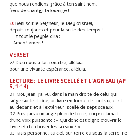
que nous rendions gr
â
ce à ton saint nom,
fiers de chant
e
r ta louange !
Béni soit le Seigneur, le Die
u
d'Israël,
48
depuis toujours et pour la su
i
te des temps !
Et tout le pe
u
ple dira :
Am
e
n ! Amen !
VERSET
V/ Dieu nous a fait renaître, alléluia.
pour une vivante espérance, alléluia.
LECTURE : LE LIVRE SCELLÉ ET L'AGNEAU (AP
5, 1-14)
01 Moi, Jean, j’ai vu, dans la main droite de celui qui
siège sur le Trône, un livre en forme de rouleau, écrit
au-dedans et à l’extérieur, scellé de sept sceaux.
02 Puis j’ai vu un ange plein de force, qui proclamait
d’une voix puissante : « Qui donc est digne d’ouvrir le
Livre et d’en briser les sceaux ? »
03 Mais personne, au ciel, sur terre ou sous la terre, ne