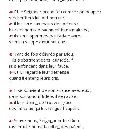
Et le Seigneur prend fe
u
contre son peuple :
40
ses hériti
e
rs lui font horreur ;
il les livre aux m
a
ins des païens :
41
leurs ennemis devi
e
nnent leurs maîtres ;
ils sont opprim
é
s par l'adversaire :
42
sa main s'appesant
i
t sur eux.
Tant de fois délivrés par Dieu,
43
ils s'obst
i
nent dans leur idée, *
ils s'enf
o
ncent dans leur faute.
Et lui reg
a
rde leur détresse
44
quand il ent
e
nd leurs cris.
Il se souvient de son alli
a
nce avec eux ;
45
dans son amour fid
è
le, il se ravise :
il leur donn
a
de trouver grâce
46
devant ceux qui les ten
a
ient captifs.
Sauve-nous, Seign
e
ur notre Dieu,
47
rassemble-nous du milie
u
des païens,