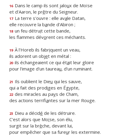
Dans le camp ils sont jalo
u
x de Moïse
16
et d'Aaron, le pr
ê
tre du Seigneur.
La terre s'ouvre : elle av
a
le Datan,
17
elle recouvre la b
a
nde d'Abiron ;
un feu détru
i
t cette bande,
18
les flammes dév
o
rent ces méchants.
À l'Horeb ils fabr
i
quent un veau,
19
ils adorent un obj
e
t en métal :
ils échangeaient ce qui ét
a
it leur gloire
20
pour l'image d'un taurea
u
, d'un ruminant.
Ils oublient le Die
u
qui les sauve,
21
qui a fait des prod
i
ges en Égypte,
des miracles au pa
y
s de Cham,
22
des actions terrifi
a
ntes sur la mer Rouge.
Dieu a décid
é
de les détruire.
23
C'est alors que Mo
ï
se, son élu,
surgit sur la br
è
che, devant lui,
pour empêcher que sa fure
u
r les extermine.