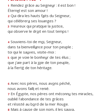
Rendez grâce au Seigne
u
r : il est bon !
1
Étern
e
l est son amour !
Qui dira les hauts f
a
its du Seigneur,
2
qui célébrer
a
ses louanges ?
Heureux qui prat
i
que la justice,
3
qui observe le dr
o
it en tout temps !
Souviens-toi de m
o
i, Seigneur,
4
dans ta bienveill
a
nce pour ton peuple ;
toi qui le sa
u
ves, visite-moi :
que je voie le bonhe
u
r de tes élus ;
5
que j'aie part à la j
o
ie de ton peuple,
à la fiert
é
de ton héritage.
Avec nos pères, nous av
o
ns péché,
6
nous avons faill
i
et renié.
En Égypte, nos pères ont méconn
u
tes miracles,
7
oublié l'abondance de tes grâces
et résisté au b
o
rd de la mer Rouge.
Mais à cause de son n
o
m, il les sauva,
8