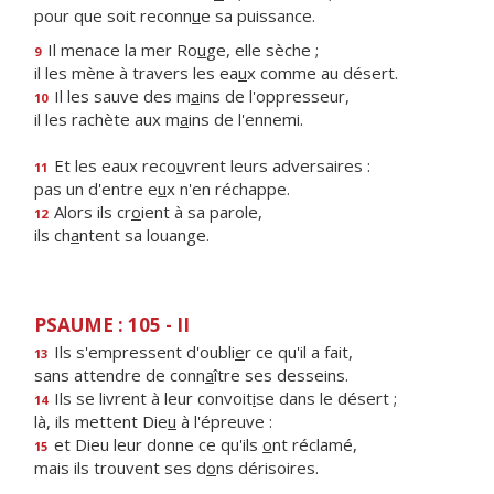
pour que soit reconn
u
e sa puissance.
Il menace la mer Ro
u
ge, elle sèche ;
9
il les mène à travers les ea
u
x comme au désert.
Il les sauve des m
a
ins de l'oppresseur,
10
il les rachète aux m
a
ins de l'ennemi.
Et les eaux reco
u
vrent leurs adversaires :
11
pas un d'entre e
u
x n'en réchappe.
Alors ils cr
o
ient à sa parole,
12
ils ch
a
ntent sa louange.
PSAUME : 105 - II
Ils s'empressent d'oubli
e
r ce qu'il a fait,
13
sans attendre de conn
a
ître ses desseins.
Ils se livrent à leur convoit
i
se dans le désert ;
14
là, ils mettent Die
u
à l'épreuve :
et Dieu leur donne ce qu'ils
o
nt réclamé,
15
mais ils trouvent ses d
o
ns dérisoires.