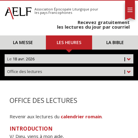
L'AELF
S'abonner
Association Épiscopale Liturgique
pour
les pays Francophones
Calendrier
Recevez gratuitement
Contact
les lectures du jour par courriel
LA MESSE
LES HEURES
LA BIBLE
Le
18 avr. 2026
|
Office des lectures
|
OFFICE DES LECTURES
Revenir aux lectures du
calendrier romain
.
INTRODUCTION
V/ Dieu, viens à mon aide,