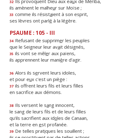
Ils provoquent Dieu aux ea
u
x de Mériba,
32
ils amènent le malhe
u
r sur Moïse ;
comme ils résist
a
ient à son esprit,
33
ses lèvres ont parl
é
à la légère.
PSAUME : 105 - III
Refusant de supprim
e
r les peuples
34
que le Seigneur leur av
a
it désignés,
ils vont se mêl
e
r aux païens,
35
ils apprennent leur mani
è
re d'agir.
Alors ils s
e
rvent leurs idoles,
36
et pour e
u
x c'est un piège :
ils offrent leurs f
ls et leurs filles
37
en sacrif
ce aux démons.
Ils versent le s
a
ng innocent,
38
le sang de leurs f
ls et de leurs filles
qu'ils sacrifient aux id
o
les de Canaan,
et la terre en
e
st profanée.
De telles prat
i
ques les souillent ;
39
ils se prostituent par de t
e
lles actions.