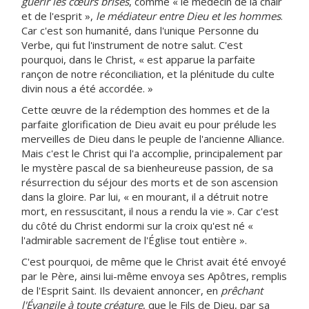
guérir les cœurs brisés
, comme « le médecin de la chair
et de l'esprit »,
le médiateur entre Dieu et les hommes
.
Car c'est son humanité, dans l'unique Personne du
Verbe, qui fut l'instrument de notre salut. C'est
pourquoi, dans le Christ, « est apparue la parfaite
rançon de notre réconciliation, et la plénitude du culte
divin nous a été accordée. »
Cette œuvre de la rédemption des hommes et de la
parfaite glorification de Dieu avait eu pour prélude les
merveilles de Dieu dans le peuple de l'ancienne Alliance.
Mais c'est le Christ qui l'a accomplie, principalement par
le mystère pascal de sa bienheureuse passion, de sa
résurrection du séjour des morts et de son ascension
dans la gloire. Par lui, « en mourant, il a détruit notre
mort, en ressuscitant, il nous a rendu la vie ». Car c'est
du côté du Christ endormi sur la croix qu'est né «
l'admirable sacrement de l'Église tout entière ».
C'est pourquoi, de même que le Christ avait été envoyé
par le Père, ainsi lui-même envoya ses Apôtres, remplis
de l'Esprit Saint. Ils devaient annoncer, en
prêchant
l'Évangile à toute créature
, que le Fils de Dieu, par sa