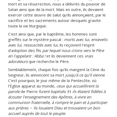
mort et sa résurrection, nous a délivrés du pouvoir de
Satan ainsi que de la mort. Mais en outre, ils devaient
exercer cette œuvre de salut qu'ils annonçaient, par le
sacrifice et les sacrements autour desquels gravite
toute la vie liturgique.
C'est ainsi que, par le baptême, les hommes sont
greffés sur le mystère pascal :
morts avec lui, ensevelis
avec lui, ressuscités avec lui
, ils reçoivent l'esprit
d'adoption des fils
par lequel nous crions vers le Père
en l'appelant : Abba !
et ils deviennent ces
vrais
adorateurs
que recherche le Père.
Semblablement, chaque fois qu'ils mangent la Cène du
Seigneur, ils annoncent sa mort
jusqu'à ce qu'il vienne
.
C'est pourquoi, le jour même de la Pentecôte, où
l'Église apparut au monde,
ceux qui accueillirent la
parole
de Pierre
furent baptisés
. Et
ils étaient fidèles à
écouter l'enseignement des Apôtres, à vivre en
communion fraternelle, à rompre le pain et à participer
aux prières
. ~
Ils louaient Dieu et trouvaient un bon
accueil auprès de tout le peuple
.