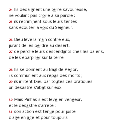
Ils dédaignent une t
e
rre savoureuse,
24
ne voulant pas cr
o
ire à sa parole ;
ils récrim
i
nent sous leurs tentes
25
sans écouter la v
o
ix du Seigneur.
Dieu lève la m
a
in contre eux,
26
jurant de les p
e
rdre au désert,
de perdre leurs descend
a
nts chez les païens,
27
de les éparpill
e
r sur la terre.
Ils se donnent au Ba
a
l de Pégor,
28
ils communient aux rep
a
s des morts ;
ils irritent Dieu par to
u
tes ces pratiques :
29
un désastre s'ab
a
t sur eux.
Mais Pinhas s'est lev
é
en vengeur,
30
et le dés
a
stre s'arrête :
son action est ten
u
e pour juste
31
d'âge en
â
ge et pour toujours.