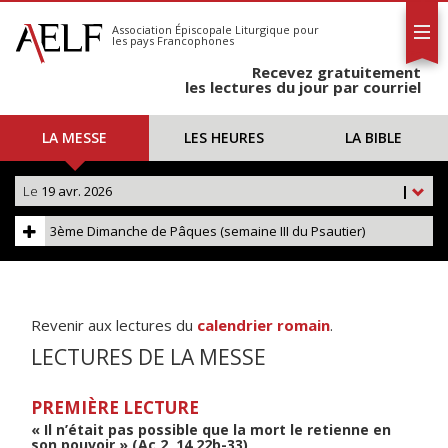
L'AELF
S'abonner
Association Épiscopale Liturgique
pour
les pays Francophones
Calendrier
Recevez gratuitement
Contact
les lectures du jour par courriel
LA MESSE
LES HEURES
LA BIBLE
Le
19 avr. 2026
|
3ème Dimanche de Pâques (semaine III du Psautier)
Revenir aux lectures du
calendrier romain
.
LECTURES DE LA MESSE
PREMIÈRE LECTURE
« Il n’était pas possible que la mort le retienne en
son pouvoir » (Ac 2, 14.22b-33)