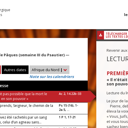
urgique
le
es
TÉLÉCHARGER
LES TEXTES (.
Revenir aux
 Pâques (semaine III du Psautier) —
LECTUR
Autres dates
Afrique du Nord
|
PREMIÈR
Note sur les calendriers
« Il n’éta
son pouvoi
esse
Lecture du l
tait pas possible que la mort le
Ac 2, 14.22b-33
e en son pouvoir »
Le jour de l
prends, Seigneur, le chemin de la
Ps 15 (16), 1-
Pierre, deb
2a.5, ...
éleva la voix
luia !
« Vous, Juifs
avez été rachetés par un sang
1 P 1, 17-21
et vous tous
, celui d’un agneau sans...
sachez bien 