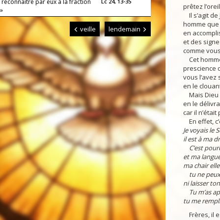
fit reconnaître par eux à la fraction
Lc 24, 13-35
prêtez l’orei
 »
Il s’agit de
homme que D
veille
lendemain
en accomplis
et des signe
comme vous
Cet homme, l
prescience 
vous l’avez
en le clouan
Mais Dieu l
en le délivr
car il n’étai
En effet, c’
Je voyais le 
il est à ma dr
C’est pourq
et ma langue 
ma chair ell
tu ne peux 
ni laisser ton
Tu m’as app
tu me rempli
Frères, il e