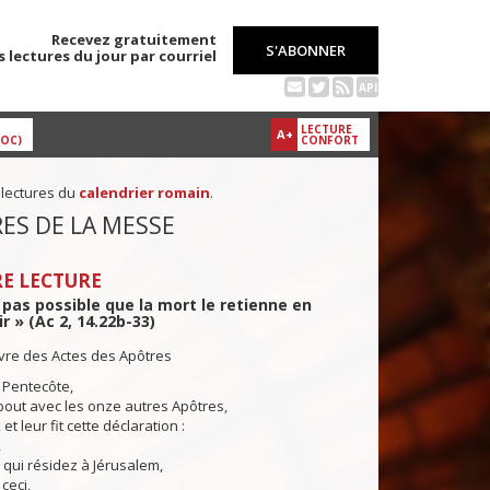
Recevez gratuitement
S'ABONNER
s lectures du jour par courriel
API
LECTURE
A+
DOC)
CONFORT
 lectures du
calendrier romain
.
ES DE LA MESSE
E LECTURE
it pas possible que la mort le retienne en
r » (Ac 2, 14.22b-33)
ivre des Actes des Apôtres
a Pentecôte,
out avec les onze autres Apôtres,
 et leur fit cette déclaration :
,
 qui résidez à Jérusalem,
ceci,