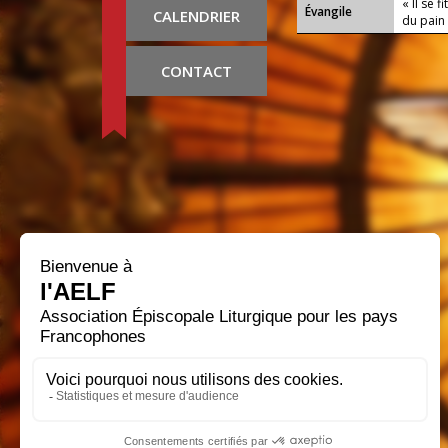
« Il se 
Évangile
CALENDRIER
du pain
CONTACT