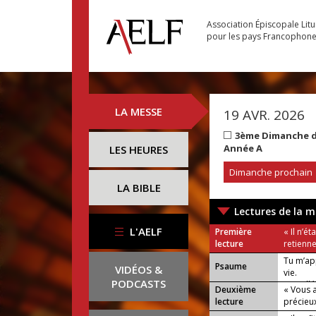
Association Épiscopale Lit
pour les pays Francophon
LA MESSE
19 AVR. 2026
3ème Dimanche de
Année A
LES HEURES
Dimanche prochain
LA BIBLE
Lectures de la m
L'AELF
Première
« Il n’é
lecture
retienn
Tu m’ap
Psaume
VIDÉOS &
vie.
PODCASTS
ou : Allé
Deuxième
« Vous 
lecture
précieux