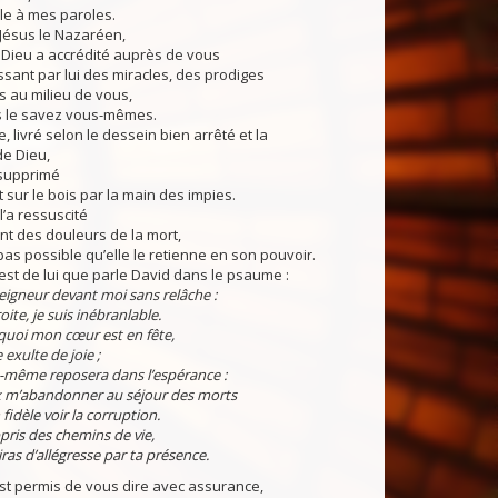
lle à mes paroles.
 Jésus le Nazaréen,
ieu a accrédité auprès de vous
sant par lui des miracles, des prodiges
s au milieu de vous,
 le savez vous-mêmes.
ivré selon le dessein bien arrêté et la
de Dieu,
 supprimé
t sur le bois par la main des impies.
’a ressuscité
ant des douleurs de la mort,
t pas possible qu’elle le retienne en son pouvoir.
est de lui que parle David dans le psaume :
Seigneur devant moi sans relâche :
oite, je suis inébranlable.
uoi mon cœur est en fête,
exulte de joie ;
e-même reposera dans l’espérance :
m’abandonner au séjour des morts
 fidèle voir la corruption.
ris des chemins de vie,
ras d’allégresse par ta présence.
st permis de vous dire avec assurance,