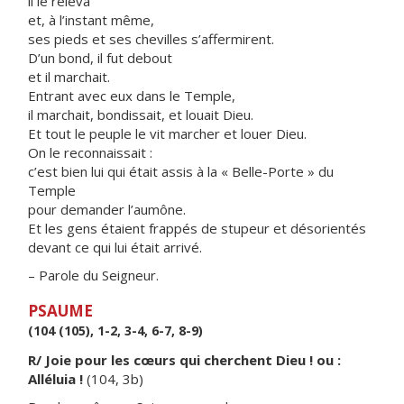
il le releva
et, à l’instant même,
ses pieds et ses chevilles s’affermirent.
D’un bond, il fut debout
et il marchait.
Entrant avec eux dans le Temple,
il marchait, bondissait, et louait Dieu.
Et tout le peuple le vit marcher et louer Dieu.
On le reconnaissait :
c’est bien lui qui était assis à la « Belle-Porte » du
Temple
pour demander l’aumône.
Et les gens étaient frappés de stupeur et désorientés
devant ce qui lui était arrivé.
– Parole du Seigneur.
PSAUME
(104 (105), 1-2, 3-4, 6-7, 8-9)
R/ Joie pour les cœurs qui cherchent Dieu ! ou :
Alléluia !
(104, 3b)