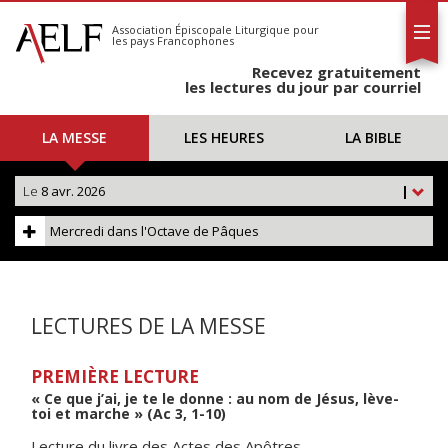
L'AELF
S'abonner
Association Épiscopale Liturgique
pour
les pays Francophones
Calendrier
Recevez gratuitement
Contact
les lectures du jour par courriel
LA MESSE
LES HEURES
LA BIBLE
Le
8 avr. 2026
|
Mercredi dans l'Octave de Pâques
LECTURES DE LA MESSE
PREMIÈRE LECTURE
« Ce que j’ai, je te le donne : au nom de Jésus, lève-
toi et marche » (Ac 3, 1-10)
Lecture du livre des Actes des Apôtres