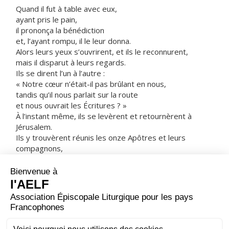
Quand il fut à table avec eux,
ayant pris le pain,
il prononça la bénédiction
et, l’ayant rompu, il le leur donna.
Alors leurs yeux s’ouvrirent, et ils le reconnurent,
mais il disparut à leurs regards.
Ils se dirent l’un à l’autre :
« Notre cœur n’était-il pas brûlant en nous,
tandis qu’il nous parlait sur la route
et nous ouvrait les Écritures ? »
À l’instant même, ils se levèrent et retournèrent à
Jérusalem.
Ils y trouvèrent réunis les onze Apôtres et leurs
compagnons,
qui leur dirent :
« Le Seigneur est réellement ressuscité :
il est apparu à Simon-Pierre. »
À leur tour, ils racontaient ce qui s’était passé sur la
route,
et comment le Seigneur s’était fait reconnaître par eux
à la fraction du pain.