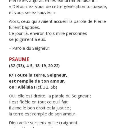
Pierre les adjurait et les exhortait en disant :
« Détournez-vous de cette génération tortueuse,
et vous serez sauvés. »
Alors, ceux qui avaient accueilli la parole de Pierre
furent baptisés.
Ce jour-là, environ trois mille personnes
se joignirent à eux.
– Parole du Seigneur.
PSAUME
(32 (33), 4-5, 18-19, 20.22)
R/ Toute la terre, Seigneur,
est remplie de ton amour.
ou : Alléluia !
(cf. 32, 5b)
Oui, elle est droite, la parole du Seigneur ;
il est fidèle en tout ce qu’il fait.
Il aime le bon droit et la justice ;
la terre est remplie de son amour.
Dieu veille sur ceux qui le craignent,