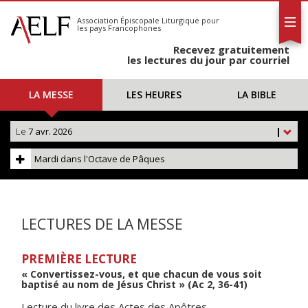
L'AELF
S'abonner
Association Épiscopale Liturgique
pour
les pays Francophones
Calendrier
Recevez gratuitement
Contact
les lectures du jour par courriel
LA MESSE
LES HEURES
LA BIBLE
Le
7 avr. 2026
|
Mardi dans l'Octave de Pâques
LECTURES DE LA MESSE
PREMIÈRE LECTURE
« Convertissez-vous, et que chacun de vous soit
baptisé au nom de Jésus Christ » (Ac 2, 36-41)
Lecture du livre des Actes des Apôtres