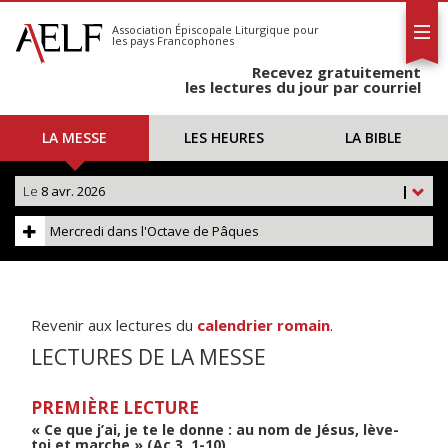
L'AELF
S'abonner
Association Épiscopale Liturgique
pour
les pays Francophones
Calendrier
Recevez gratuitement
Contact
les lectures du jour par courriel
LA MESSE
LES HEURES
LA BIBLE
Le
8 avr. 2026
|
Mercredi dans l'Octave de Pâques
Revenir aux lectures du
calendrier romain
.
LECTURES DE LA MESSE
PREMIÈRE LECTURE
« Ce que j’ai, je te le donne : au nom de Jésus, lève-
toi et marche » (Ac 3, 1-10)