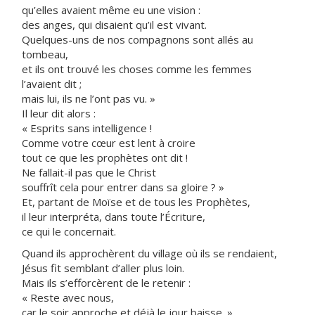
qu’elles avaient même eu une vision :
des anges, qui disaient qu’il est vivant.
Quelques-uns de nos compagnons sont allés au
tombeau,
et ils ont trouvé les choses comme les femmes
l’avaient dit ;
mais lui, ils ne l’ont pas vu. »
Il leur dit alors :
« Esprits sans intelligence !
Comme votre cœur est lent à croire
tout ce que les prophètes ont dit !
Ne fallait-il pas que le Christ
souffrît cela pour entrer dans sa gloire ? »
Et, partant de Moïse et de tous les Prophètes,
il leur interpréta, dans toute l’Écriture,
ce qui le concernait.
Quand ils approchèrent du village où ils se rendaient,
Jésus fit semblant d’aller plus loin.
Mais ils s’efforcèrent de le retenir :
« Reste avec nous,
car le soir approche et déjà le jour baisse. »