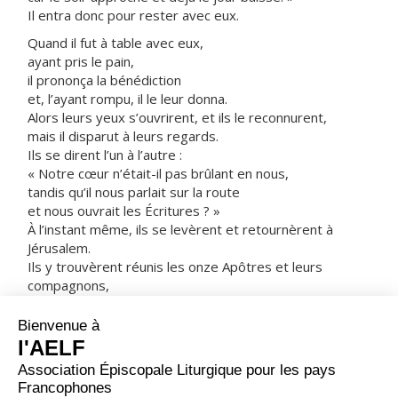
Il entra donc pour rester avec eux.
Quand il fut à table avec eux,
ayant pris le pain,
il prononça la bénédiction
et, l’ayant rompu, il le leur donna.
Alors leurs yeux s’ouvrirent, et ils le reconnurent,
mais il disparut à leurs regards.
Ils se dirent l’un à l’autre :
« Notre cœur n’était-il pas brûlant en nous,
tandis qu’il nous parlait sur la route
et nous ouvrait les Écritures ? »
À l’instant même, ils se levèrent et retournèrent à
Jérusalem.
Ils y trouvèrent réunis les onze Apôtres et leurs
compagnons,
qui leur dirent :
« Le Seigneur est réellement ressuscité :
il est apparu à Simon-Pierre. »
À leur tour, ils racontaient ce qui s’était passé sur la
route,
et comment le Seigneur s’était fait reconnaître par eux