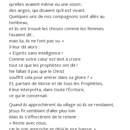
qu’elles avaient même eu une vision :
des anges, qui disaient qu’il est vivant.
Quelques-uns de nos compagnons sont allés au
tombeau,
et ils ont trouvé les choses comme les femmes
l’avaient dit ;
mais lui, ils ne l’ont pas vu. »
Il leur dit alors :
« Esprits sans intelligence !
Comme votre cœur est lent à croire
tout ce que les prophètes ont dit !
Ne fallait-il pas que le Christ
souffrît cela pour entrer dans sa gloire ? »
Et, partant de Moïse et de tous les Prophètes,
il leur interpréta, dans toute l’Écriture,
ce qui le concernait.
Quand ils approchèrent du village où ils se rendaient,
Jésus fit semblant d’aller plus loin.
Mais ils s’efforcèrent de le retenir :
« Reste avec nous,
car le soir approche et déjà le jour baisse. »