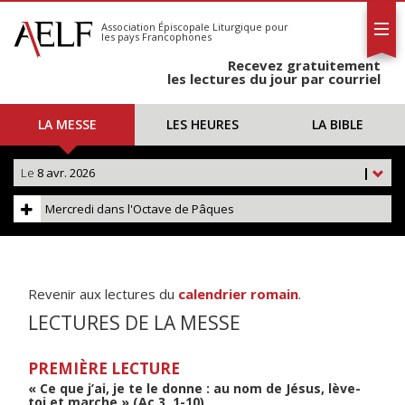
L'AELF
S'abonner
Association Épiscopale Liturgique
pour
les pays Francophones
Calendrier
Recevez gratuitement
Contact
les lectures du jour par courriel
LA MESSE
LES HEURES
LA BIBLE
Le
8 avr. 2026
|
Mercredi dans l'Octave de Pâques
Revenir aux lectures du
calendrier romain
.
LECTURES DE LA MESSE
PREMIÈRE LECTURE
« Ce que j’ai, je te le donne : au nom de Jésus, lève-
toi et marche » (Ac 3, 1-10)