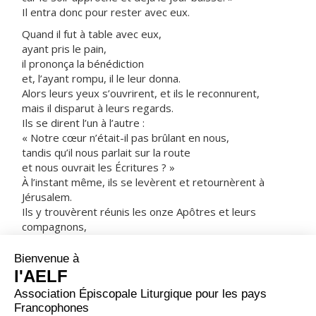
Il entra donc pour rester avec eux.
Quand il fut à table avec eux,
ayant pris le pain,
il prononça la bénédiction
et, l’ayant rompu, il le leur donna.
Alors leurs yeux s’ouvrirent, et ils le reconnurent,
mais il disparut à leurs regards.
Ils se dirent l’un à l’autre :
« Notre cœur n’était-il pas brûlant en nous,
tandis qu’il nous parlait sur la route
et nous ouvrait les Écritures ? »
À l’instant même, ils se levèrent et retournèrent à
Jérusalem.
Ils y trouvèrent réunis les onze Apôtres et leurs
compagnons,
qui leur dirent :
« Le Seigneur est réellement ressuscité :
il est apparu à Simon-Pierre. »
À leur tour, ils racontaient ce qui s’était passé sur la
route,
et comment le Seigneur s’était fait reconnaître par eux