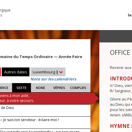
urgique
le
es
OFFICE
emaine du Temps Ordinaire — Année Paire
Revenir aux
Autres dates
Luxembourg
|
INTROD
Note sur les calendriers
V/ Dieu, vie
IERCE
SEXTE
NONE
VÊPRES
COMPLIES
R/ Seigneur,
 viens à mon aide,
Gloire au Pèr
eur, à notre secours.
au Dieu qui e
e de Dieu
pour les siè
Amen. (Allélu
 Je suis ton serviteur : éclaire-moi !
HYMNE :
 Qui regarde vers lui resplendira : sur son visage,