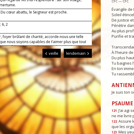
CFC — CFC
amertume.
Évangile de 
— Du cœur abattu, le Seigneur est proche.
Soleil étince
De justice e
; 6, 2
Pénètre dans
Au plus pro
Purifie et t
, foyer brûlant de charité, accorde-nous une telle
 que nous soyons capables de t’aimer plus que tout
er nos frères à cause de toi. Par Jésus, le Christ,
Transcendan
eigneur. Amen.
À l'heure de 
veille
lendemain
Du plus haut
Tu baignes l
En ton imme
Tu rassembl
ANTIEN
Je suis ton s
PSAUME :
J’ai agi s
121
ne me livre 
Assure l
122
que les orgu
Mes yeux
123