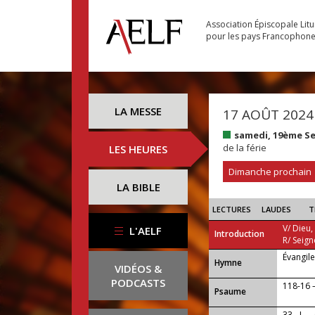
Association Épiscopale Lit
pour les pays Francophon
LA MESSE
17 AOÛT 2024
samedi, 19ème S
de la férie
LES HEURES
Dimanche prochain
LA BIBLE
LECTURES
LAUDES
T
V/ Dieu,
L'AELF
Introduction
R/ Seign
Évangil
...
Hymne
VIDÉOS &
PODCASTS
118-16 —
Psaume
33 - I —