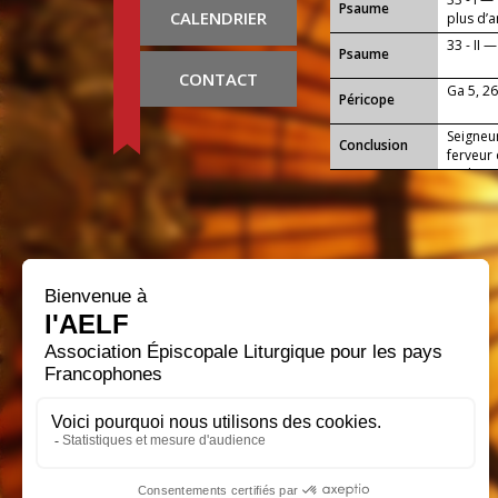
Psaume
CALENDRIER
plus d’
33 - II 
Psaume
CONTACT
Ga 5, 26
Péricope
Seigneur
Conclusion
ferveur
et d’aim
notre S