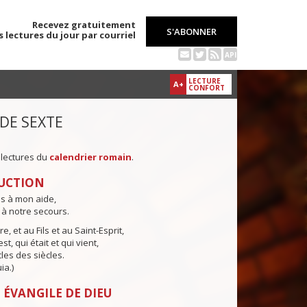
Recevez gratuitement
S'ABONNER
s lectures du jour par courriel
API
LECTURE
A+
CONFORT
 DE SEXTE
 lectures du
calendrier romain
.
UCTION
ns à mon aide,
 à notre secours.
e, et au Fils et au Saint-Esprit,
st, qui était et qui vient,
cles des siècles.
ia.)
 ÉVANGILE DE DIEU