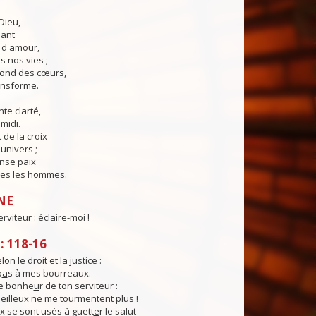
Dieu,
lant
t d'amour,
 nos vies ;
fond des cœurs,
ransforme.
te clarté,
midi.
 de la croix
'univers ;
nse paix
es les hommes.
NE
erviteur : éclaire-moi !
 118-16
elon le dr
o
it et la justice :
p
a
s à mes bourreaux.
e bonhe
u
r de ton serviteur :
eille
u
x ne me tourmentent plus !
 se sont usés à guett
e
r le salut