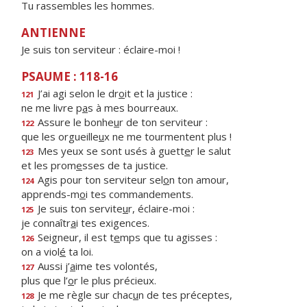
Tu rassembles les hommes.
ANTIENNE
Je suis ton serviteur : éclaire-moi !
PSAUME : 118-16
J’ai agi selon le dr
o
it et la justice :
121
ne me livre p
a
s à mes bourreaux.
Assure le bonhe
u
r de ton serviteur :
122
que les orgueille
u
x ne me tourmentent plus !
Mes yeux se sont usés à guett
e
r le salut
123
et les prom
e
sses de ta justice.
Agis pour ton serviteur sel
o
n ton amour,
124
apprends-m
o
i tes commandements.
Je suis ton servite
u
r, éclaire-moi :
125
je connaîtr
a
i tes exigences.
Seigneur, il est t
e
mps que tu agisses :
126
on a viol
é
ta loi.
Aussi j’
a
ime tes volontés,
127
plus que l’
o
r le plus précieux.
Je me règle sur chac
u
n de tes préceptes,
128