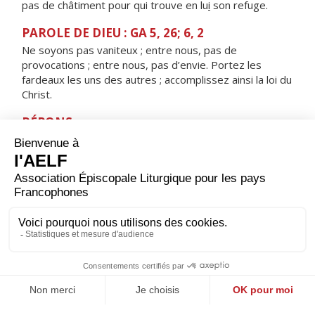
pas de châtiment pour qui trouve en lu
i
son refuge.
PAROLE DE DIEU : GA 5, 26; 6, 2
Ne soyons pas vaniteux ; entre nous, pas de
provocations ; entre nous, pas d’envie. Portez les
fardeaux les uns des autres ; accomplissez ainsi la loi du
Christ.
RÉPONS
V/ Qu’il est bon, qu’il est doux pour des frères,
de vivre ensemble et d’être unis.
ORAISON
Seigneur, foyer brûlant de charité, accorde-nous une
telle ferveur que nous soyons capables de t’aimer plus
que tout et d’aimer nos frères à cause de toi. Par Jésus,
le Christ, notre Seigneur. Amen.