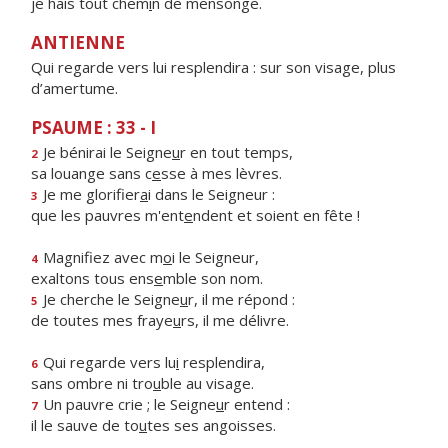
je hais tout chem
i
n de mensonge.
ANTIENNE
Qui regarde vers lui resplendira : sur son visage, plus
d’amertume.
PSAUME : 33 - I
Je bénirai le Seigne
u
r en tout temps,
2
sa louange sans c
e
sse à mes lèvres.
Je me glorifier
a
i dans le Seigneur :
3
que les pauvres m'ent
e
ndent et soient en fête !
Magnifiez avec m
o
i le Seigneur,
4
exaltons tous ens
e
mble son nom.
Je cherche le Seigne
u
r, il me répond :
5
de toutes mes fraye
u
rs, il me délivre.
Qui regarde vers lu
i
resplendira,
6
sans ombre ni tro
u
ble au visage.
Un pauvre crie ; le Seigne
u
r entend :
7
il le sauve de to
u
tes ses angoisses.