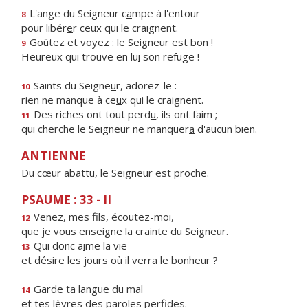
L'ange du Seigneur c
a
mpe à l'entour
8
pour libér
e
r ceux qui le craignent.
Goûtez et voyez : le Seigne
u
r est bon !
9
Heureux qui trouve en lu
i
son refuge !
Saints du Seigne
u
r, adorez-le :
10
rien ne manque à ce
u
x qui le craignent.
Des riches ont tout perd
u
, ils ont faim ;
11
qui cherche le Seigneur ne manquer
a
d'aucun bien.
ANTIENNE
Du cœur abattu, le Seigneur est proche.
PSAUME : 33 - II
Venez, mes f
ls, écoutez-moi,
12
que je vous enseigne la cr
a
inte du Seigneur.
Qui donc a
i
me la vie
13
et désire les jours où il verr
a
le bonheur ?
Garde ta l
a
ngue du mal
14
et tes lèvres des par
o
les perfides.