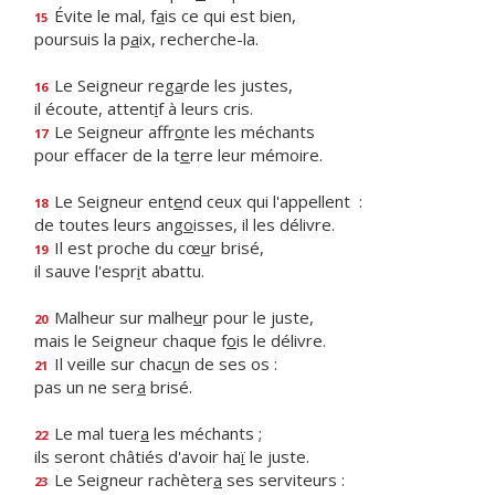
Évite le mal, f
a
is ce qui est bien,
15
poursuis la p
a
ix, recherche-la.
Le Seigneur reg
a
rde les justes,
16
il écoute, attent
i
f à leurs cris.
Le Seigneur affr
o
nte les méchants
17
pour effacer de la t
e
rre leur mémoire.
Le Seigneur ent
e
nd ceux qui l'appellent :
18
de toutes leurs ang
o
isses, il les délivre.
Il est proche du cœ
u
r brisé,
19
il sauve l'espr
i
t abattu.
Malheur sur malhe
u
r pour le juste,
20
mais le Seigneur chaque f
o
is le délivre.
Il veille sur chac
u
n de ses os :
21
pas un ne ser
a
brisé.
Le mal tuer
a
les méchants ;
22
ils seront châtiés d'avoir ha
ï
le juste.
Le Seigneur rachèter
a
ses serviteurs :
23