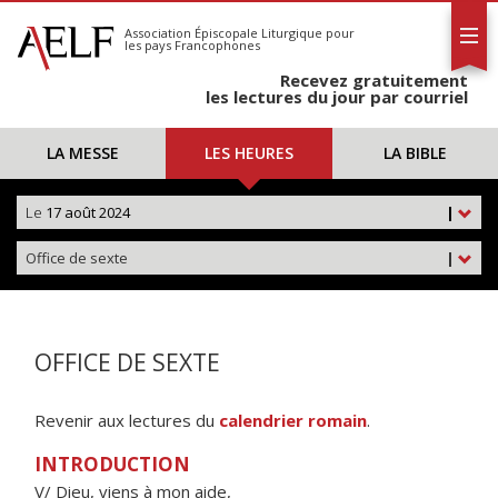
L'AELF
S'abonner
Association Épiscopale Liturgique
pour
les pays Francophones
Calendrier
Recevez gratuitement
Contact
les lectures du jour par courriel
LA MESSE
LES HEURES
LA BIBLE
Le
17 août 2024
|
Office de sexte
|
OFFICE DE SEXTE
Revenir aux lectures du
calendrier romain
.
INTRODUCTION
V/ Dieu, viens à mon aide,