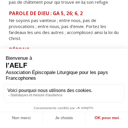
pas de châtiment pour qui trouve en lu
i
son refuge.
PAROLE DE DIEU : GA 5, 26; 6, 2
Ne soyons pas vaniteux ; entre nous, pas de
provocations ; entre nous, pas d’envie. Portez les
fardeaux les uns des autres ; accomplissez ainsi la loi du
Christ.
RÉPONS
V/ Qu’il est bon, qu’il est doux pour des frères,
de vivre ensemble et d’être unis.
ORAISON
Seigneur, foyer brûlant de charité, accorde-nous une
telle ferveur que nous soyons capables de t’aimer plus
que tout et d’aimer nos frères à cause de toi. Par Jésus,
le Christ, notre Seigneur. Amen.