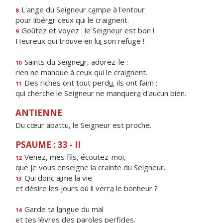
L'ange du Seigneur c
a
mpe à l'entour
8
pour libér
e
r ceux qui le craignent.
Goûtez et voyez : le Seigne
u
r est bon !
9
Heureux qui trouve en lu
i
son refuge !
Saints du Seigne
u
r, adorez-le :
10
rien ne manque à ce
u
x qui le craignent.
Des riches ont tout perd
u
, ils ont faim ;
11
qui cherche le Seigneur ne manquer
a
d'aucun bien.
ANTIENNE
Du cœur abattu, le Seigneur est proche.
PSAUME : 33 - II
Venez, mes f
ls, écoutez-moi,
12
que je vous enseigne la cr
a
inte du Seigneur.
Qui donc a
i
me la vie
13
et désire les jours où il verr
a
le bonheur ?
Garde ta l
a
ngue du mal
14
et tes lèvres des par
o
les perfides.