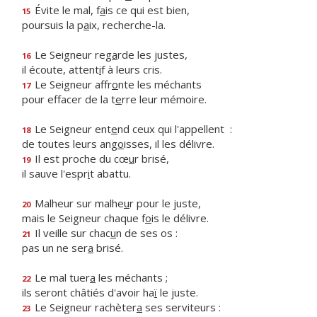
Évite le mal, f
a
is ce qui est bien,
15
poursuis la p
a
ix, recherche-la.
Le Seigneur reg
a
rde les justes,
16
il écoute, attent
i
f à leurs cris.
Le Seigneur affr
o
nte les méchants
17
pour effacer de la t
e
rre leur mémoire.
Le Seigneur ent
e
nd ceux qui l'appellent :
18
de toutes leurs ang
o
isses, il les délivre.
Il est proche du cœ
u
r brisé,
19
il sauve l'espr
i
t abattu.
Malheur sur malhe
u
r pour le juste,
20
mais le Seigneur chaque f
o
is le délivre.
Il veille sur chac
u
n de ses os :
21
pas un ne ser
a
brisé.
Le mal tuer
a
les méchants ;
22
ils seront châtiés d'avoir ha
ï
le juste.
Le Seigneur rachèter
a
ses serviteurs :
23