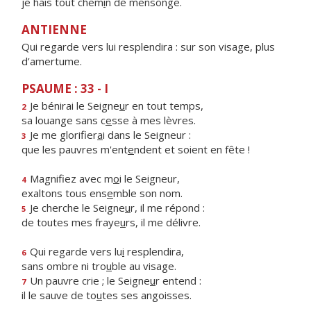
je hais tout chem
i
n de mensonge.
ANTIENNE
Qui regarde vers lui resplendira : sur son visage, plus
d’amertume.
PSAUME : 33 - I
Je bénirai le Seigne
u
r en tout temps,
2
sa louange sans c
e
sse à mes lèvres.
Je me glorifier
a
i dans le Seigneur :
3
que les pauvres m'ent
e
ndent et soient en fête !
Magnifiez avec m
o
i le Seigneur,
4
exaltons tous ens
e
mble son nom.
Je cherche le Seigne
u
r, il me répond :
5
de toutes mes fraye
u
rs, il me délivre.
Qui regarde vers lu
i
resplendira,
6
sans ombre ni tro
u
ble au visage.
Un pauvre crie ; le Seigne
u
r entend :
7
il le sauve de to
u
tes ses angoisses.