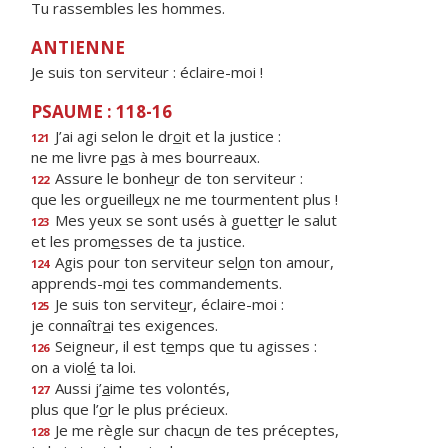
Tu rassembles les hommes.
ANTIENNE
Je suis ton serviteur : éclaire-moi !
PSAUME : 118-16
J’ai agi selon le dr
o
it et la justice :
121
ne me livre p
a
s à mes bourreaux.
Assure le bonhe
u
r de ton serviteur :
122
que les orgueille
u
x ne me tourmentent plus !
Mes yeux se sont usés à guett
e
r le salut
123
et les prom
e
sses de ta justice.
Agis pour ton serviteur sel
o
n ton amour,
124
apprends-m
o
i tes commandements.
Je suis ton servite
u
r, éclaire-moi :
125
je connaîtr
a
i tes exigences.
Seigneur, il est t
e
mps que tu agisses :
126
on a viol
é
ta loi.
Aussi j’
a
ime tes volontés,
127
plus que l’
o
r le plus précieux.
Je me règle sur chac
u
n de tes préceptes,
128