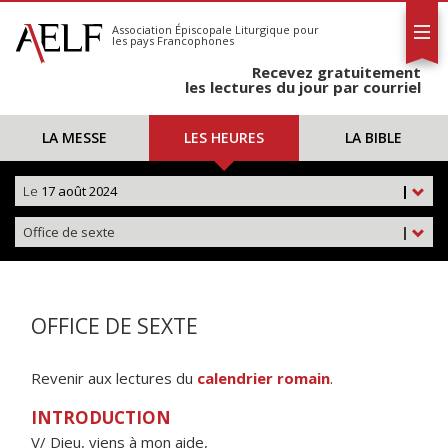
L'AELF
S'abonner
Association Épiscopale Liturgique
pour
les pays Francophones
Calendrier
Recevez gratuitement
Contact
les lectures du jour par courriel
LA MESSE
LES HEURES
LA BIBLE
Le
17 août 2024
|
Office de sexte
|
OFFICE DE SEXTE
Revenir aux lectures du
calendrier romain
.
INTRODUCTION
V/ Dieu, viens à mon aide,