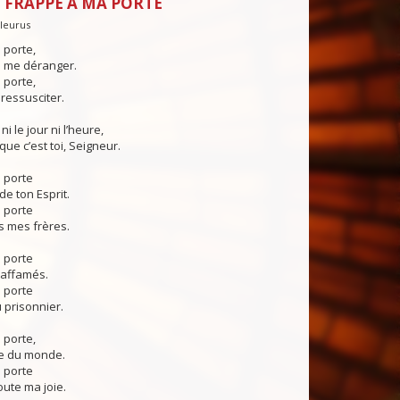
 FRAPPE À MA PORTE
Fleurus
 porte,
s me déranger.
 porte,
ressusciter.
ni le jour ni l’heure,
que c’est toi, Seigneur.
 porte
de ton Esprit.
 porte
us mes frères.
 porte
s affamés.
 porte
 prisonnier.
 porte,
re du monde.
 porte
oute ma joie.