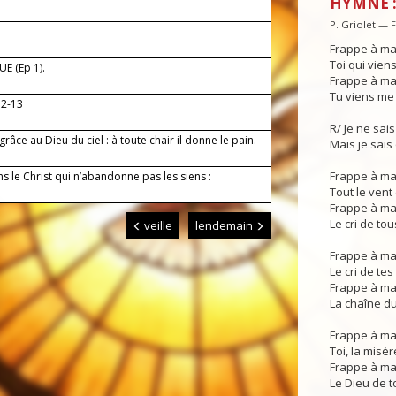
HYMNE :
P. Griolet — 
Frappe à ma
Toi qui vien
E (Ep 1).
Frappe à ma
Tu viens me 
12-13
R/ Je ne sais 
râce au Dieu du ciel : à toute chair il donne le pain.
Mais je sais 
Frappe à ma
s le Christ qui n’abandonne pas les siens :
Tout le vent 
Frappe à ma
Le cri de to
veille
lendemain
Frappe à ma
Le cri de te
Frappe à ma
La chaîne du
Frappe à ma
Toi, la misè
Frappe à ma
Le Dieu de t