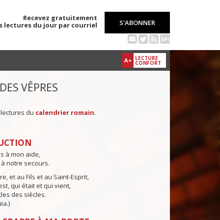
Recevez gratuitement
S'ABONNER
s lectures du jour par courriel
API
LECTURE
A+
CONFORT
 DES VÊPRES
 lectures du
calendrier romain
.
UCTION
ns à mon aide,
 à notre secours.
e, et au Fils et au Saint-Esprit,
st, qui était et qui vient,
cles des siècles.
ia.)