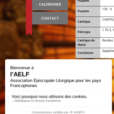
Psaume
CALENDRIER
135 - II
Psaume
CONTACT
CANTIQU
Cantique
1 Th 3, 
Péricope
Cantique de
Rendez g
Marie
Supplion
Conclusion