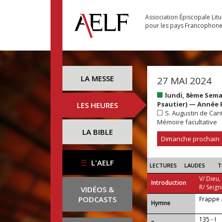
Association Épiscopale Lit
pour les pays Francophon
LA MESSE
27 MAI 2024
lundi, 8ème Sema
Psautier) — Année 
LES HEURES
S. Augustin de Can
Mémoire facultative
LA BIBLE
Dimanche prochain
L'AELF
LECTURES
LAUDES
T
V/ Dieu,
Introduction
R/ Seign
VIDÉOS &
PODCASTS
Frappe 
...
Hymne
135 - I