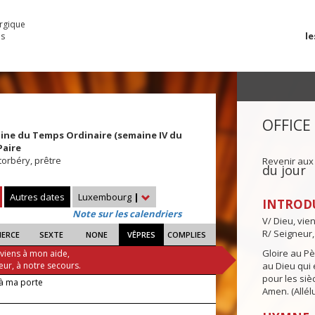
urgique
le
es
OFFICE
ine du Temps Ordinaire (semaine IV du
Paire
torbéry, prêtre
Revenir aux
du jour
Autres dates
Luxembourg
|
INTROD
Note sur les calendriers
V/ Dieu, vie
R/ Seigneur,
IERCE
SEXTE
NONE
VÊPRES
COMPLIES
Gloire au Pèr
 viens à mon aide,
eur, à notre secours.
au Dieu qui e
pour les siè
à ma porte
Amen. (Allélu