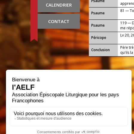
Psaume
apprend
CALENDRIER
81 — Toi
Psaume
CONTACT
119 — Da
Psaume
me rép
Lv 20, 2
Péricope
Père trè
Conclusion
qu'ils l
progres
travaux 
envers t