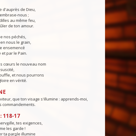
ie d'auprès de Dieu,
, embrase-nous ;
illes au même feu,
ûler de ton amour.
 de nos péchés,
en nous le grain,
ie ensemencé
 et par le Pain.
os cœurs le nouveau nom
suscité,
ouffle, et nous pourrons
loire en vérité.
NE
viteur, que ton visage s'illumine : apprends-moi,
es commandements.
 118-17
merv
e
ille, tes exigences,
me les garde !
r ta par
o
le illumine