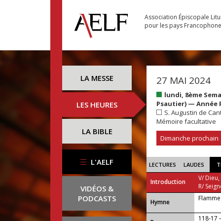
Association Épiscopale Lit
pour les pays Francophon
LA MESSE
27 MAI 2024
lundi, 8ème Sema
Psautier) — Année 
LES HEURES
S. Augustin de Can
Mémoire facultative
LA BIBLE
Dimanche prochain
L'AELF
LECTURES
LAUDES
T
V/ Dieu,
Introduction
R/ Seign
VIDÉOS &
PODCASTS
Flamme 
...
Hymne
118-17 —