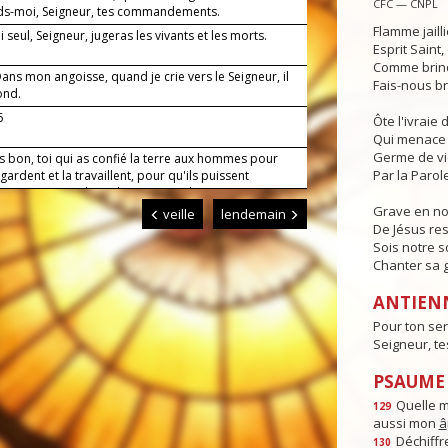
CFC — CNPL
s-moi, Seigneur, tes commandements.
Flamme jaill
 seul, Seigneur, jugeras les vivants et les morts.
Esprit Saint
Comme brind
ns mon angoisse, quand je crie vers le Seigneur, il
Fais-nous br
ond.
6
Ôte l'ivraie
Qui menace 
Germe de v
s bon, toi qui as confié la terre aux hommes pour
Par la Parole
a gardent et la travaillent, pour qu'ils puissent
ser en s'entraidant, donne-nous de mener nos
avec un esprit filial envers toi et un esprit fraternel
Grave en n
veille
lendemain
ous. Par Jésus, le Christ, notre Seigneur. Amen.
De Jésus res
Sois notre s
Chanter sa g
ANTIEN
Pour ton ser
Seigneur, t
PSAUME :
Quelle 
129
aussi mon
â
Déchiffre
130