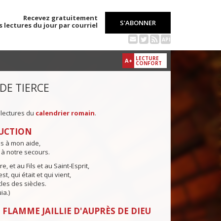
Recevez gratuitement
S'ABONNER
s lectures du jour par courriel
API
LECTURE
A+
CONFORT
 DE TIERCE
 lectures du
calendrier romain
.
UCTION
ns à mon aide,
 à notre secours.
e, et au Fils et au Saint-Esprit,
st, qui était et qui vient,
cles des siècles.
ia.)
 FLAMME JAILLIE D'AUPRÈS DE DIEU