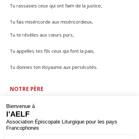
Tu rassasies ceux qui ont faim de la justice,
Tu fais miséricorde aux miséricordieux,
Tu te révèles aux cœurs purs,
Tu appelles tes fils ceux qui font la paix,
Tu donnes ton Royaume aux persécutés.
NOTRE PÈRE
ORAISON
Tu demandes à l’humanité, Dieu créateur, de se
perfectionner de jour en jour et d’achever par son
travail l’œuvre immense de la création ; aide-nous à
faire que tous les hommes aient des conditions de
travail qui respectent leur dignité : qu’en s’efforçant