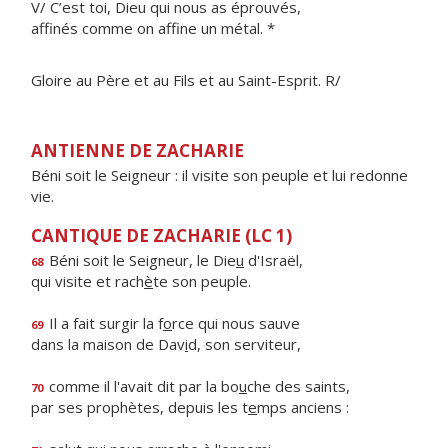
V/ C’est toi, Dieu qui nous as éprouvés,
affinés comme on affine un métal. *
Gloire au Père et au Fils et au Saint-Esprit. R/
ANTIENNE DE ZACHARIE
Béni soit le Seigneur : il visite son peuple et lui redonne
vie.
CANTIQUE DE ZACHARIE (LC 1)
Béni soit le Seigneur, le Die
u
d'Israël,
68
qui visite et rach
è
te son peuple.
Il a fait surgir la f
o
rce qui nous sauve
69
dans la maison de Dav
i
d, son serviteur,
comme il l'avait dit par la bo
u
che des saints,
70
par ses prophètes, depuis les t
e
mps anciens :