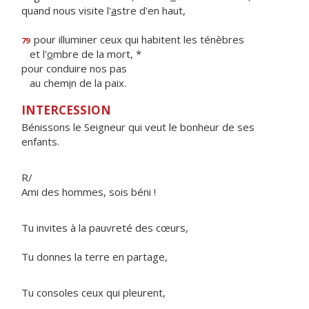
quand nous visite l'
a
stre d'en haut,
pour illuminer ceux qui habitent les ténèbres
79
et l'
o
mbre de la mort, *
pour conduire nos pas
au chem
i
n de la paix.
INTERCESSION
Bénissons le Seigneur qui veut le bonheur de ses
enfants.
R/
Ami des hommes, sois béni !
Tu invites à la pauvreté des cœurs,
Tu donnes la terre en partage,
Tu consoles ceux qui pleurent,