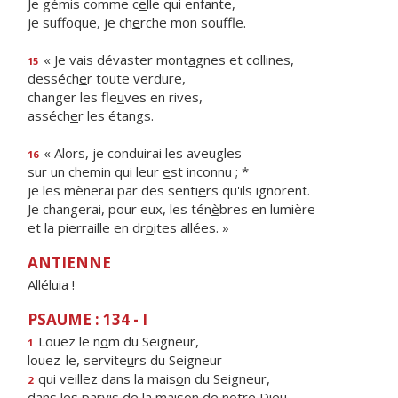
Je gémis comme c
e
lle qui enfante,
je suffoque, je ch
e
rche mon souffle.
« Je vais dévaster mont
a
gnes et collines,
15
desséch
e
r toute verdure,
changer les fle
u
ves en rives,
asséch
e
r les étangs.
« Alors, je conduirai les aveugles
16
sur un chemin qui leur
e
st inconnu ; *
je les mènerai par des senti
e
rs qu'ils ignorent.
Je changerai, pour eux, les tén
è
bres en lumière
et la pierraille en dr
o
ites allées. »
ANTIENNE
Alléluia !
PSAUME : 134 - I
Louez le n
o
m du Seigneur,
1
louez-le, servite
u
rs du Seigneur
qui veillez dans la mais
o
n du Seigneur,
2
dans les parvis de la mais
o
n de notre Dieu.