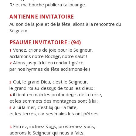
R/ et ma bouche publiera ta louange.
ANTIENNE INVITATOIRE
Au son de la joie et de la fête, allons à la rencontre du
Seigneur.
PSAUME INVITATOIRE : (94)
Venez, crions de j
o
ie pour le Seigneur,
1
acclamons notre Roch
e
r, notre salut !
Allons jusqu'à lu
i
en rendant grâce,
2
par nos hymnes de f
ê
te acclamons-le !
Oui, le grand Die
u
, c'est le Seigneur,
3
le grand roi au-dess
u
s de tous les dieux :
il tient en main les profonde
u
rs de la terre,
4
et les sommets des mont
a
gnes sont à lui ;
à lui la mer, c'est lu
i
qui l'a faite,
5
et les terres, car ses m
a
ins les ont pétries.
Entrez, inclinez-vo
u
s, prosternez-vous,
6
adorons le Seigne
u
r qui nous a faits.