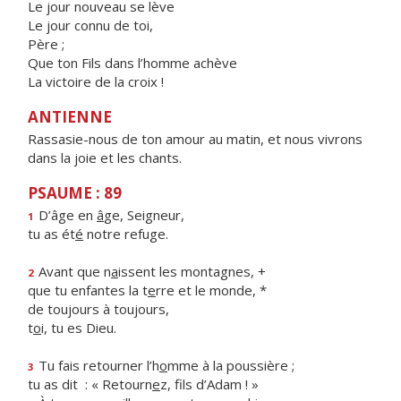
Le jour nouveau se lève
Le jour connu de toi,
Père ;
Que ton Fils dans l’homme achève
La victoire de la croix !
ANTIENNE
Rassasie-nous de ton amour au matin, et nous vivrons
dans la joie et les chants.
PSAUME : 89
D’âge en
â
ge, Seigneur,
1
tu as ét
é
notre refuge.
Avant que n
a
issent les montagnes, +
2
que tu enfantes la t
e
rre et le monde, *
de toujours à toujours,
t
o
i, tu es Dieu.
Tu fais retourner l’h
o
mme à la poussière ;
3
tu as dit : « Retourn
e
z, fils d’Adam ! »