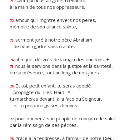
salut qui nous arr
a
che à l'ennemi,
71
à la main de to
u
s nos oppresseurs,
amour qu'il m
o
ntre envers nos pères,
72
mémoire de son alli
a
nce sainte,
serment juré à notre p
è
re Abraham
73
de nous r
e
ndre sans crainte,
afin que, délivrés de la m
a
in des ennemis, +
74
nous le servions dans la just
i
ce et la sainteté,
75
en sa présence, tout au l
o
ng de nos jours.
Et toi, petit enfant, tu seras appelé
76
proph
è
te du Très-Haut : *
tu marcheras devant, à la face du Seigneur,
et tu préparer
a
s ses chemins
pour donner à son peuple de conn
a
ître le salut
77
par la rémissi
o
n de ses péchés,
grâce à la tendresse, à l'amo
u
r de notre Dieu,
78