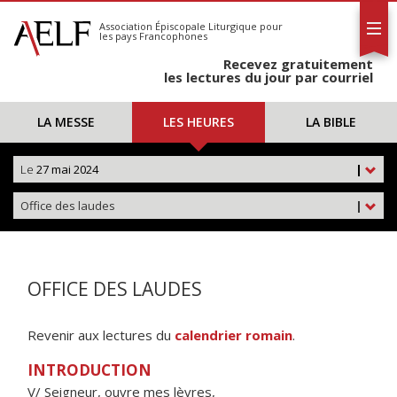
L'AELF
S'abonner
Association Épiscopale Liturgique
pour
les pays Francophones
Calendrier
Recevez gratuitement
Contact
les lectures du jour par courriel
LA MESSE
LES HEURES
LA BIBLE
Le
27 mai 2024
|
Office des laudes
|
OFFICE DES LAUDES
Revenir aux lectures du
calendrier romain
.
INTRODUCTION
V/ Seigneur, ouvre mes lèvres,