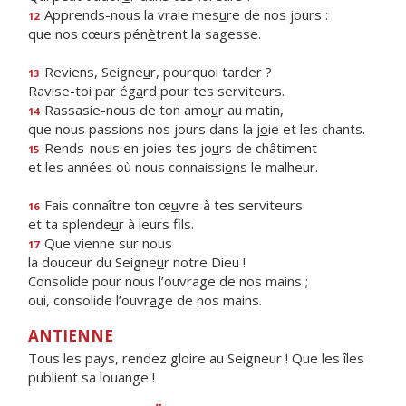
Apprends-nous la vraie mes
u
re de nos jours :
12
que nos cœurs pén
è
trent la sagesse.
Reviens, Seigne
u
r, pourquoi tarder ?
13
Ravise-toi par ég
a
rd pour tes serviteurs.
Rassasie-nous de ton amo
u
r au matin,
14
que nous passions nos jours dans la j
o
ie et les chants.
Rends-nous en joies tes jo
u
rs de châtiment
15
et les années où nous connaissi
o
ns le malheur.
Fais connaître ton œ
u
vre à tes serviteurs
16
et ta splende
u
r à leurs fils.
Que vienne sur nous
17
la douceur du Seigne
u
r notre Dieu !
Consolide pour nous l’ouvrage de nos mains ;
oui, consolide l’ouvr
a
ge de nos mains.
ANTIENNE
Tous les pays, rendez gloire au Seigneur ! Que les îles
publient sa louange !