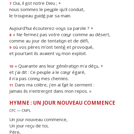
Oui, il
e
st notre Dieu ; +
7
nous sommes le pe
u
ple qu'il conduit,
le troupeau guid
é
par sa main.
Aujourd'hui écouterez-vo
u
s sa parole ? +
« Ne fermez pas votre cœ
u
r comme au désert,
8
comme au jour de tentati
o
n et de défi,
où vos pères m'ont tent
é
et provoqué,
9
et pourtant ils avaient v
u
mon exploit.
« Quarante ans leur générati
o
n m'a déçu, +
10
et j'ai dit : Ce peuple a le cœ
u
r égaré,
il n'a pas conn
u
mes chemins.
Dans ma colère, j'en ai f
a
it le serment :
11
Jamais ils n'entrer
o
nt dans mon repos. »
HYMNE : UN JOUR NOUVEAU COMMENCE
CFC — CNPL
Un jour nouveau commence,
Un jour reçu de toi,
Père,