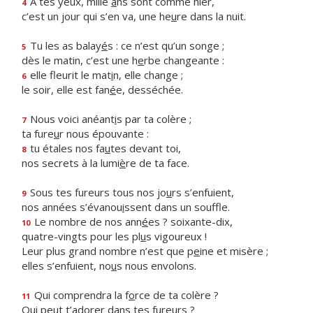
À tes yeux, mille
a
ns sont comme hier,
4
c’est un jour qui s’en va, une he
u
re dans la nuit.
Tu les as balay
é
s : ce n’est qu’un songe ;
5
dès le matin, c’est une h
e
rbe changeante :
elle fleurit le mat
i
n, elle change ;
6
le soir, elle est fan
é
e, desséchée.
Nous voici anéant
i
s par ta colère ;
7
ta fure
u
r nous épouvante :
tu étales nos fa
u
tes devant toi,
8
nos secrets à la lumi
è
re de ta face.
Sous tes fureurs tous nos jo
u
rs s’enfuient,
9
nos années s’évanou
i
ssent dans un souffle.
Le nombre de nos ann
é
es ? soixante-dix,
10
quatre-vingts pour les pl
u
s vigoureux !
Leur plus grand nombre n’est que p
e
ine et misère ;
elles s’enfuient, no
u
s nous envolons.
Qui comprendra la f
o
rce de ta colère ?
11
Qui peut t’ador
e
r dans tes fureurs ?