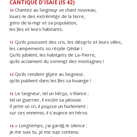
CANTIQUE D'ISAÏE (IS 42)
Chantez au Seigne
u
r un chant nouveau,
10
louez-le des extrémit
é
s de la terre,
gens de la m
e
r et sa population,
les
î
les et leurs habitants.
Qu'ils poussent des cris, les dés
e
rts et leurs villes,
11
les campements où rés
i
de Qédar !
Qu'ils jubilent, les habit
a
nts de La-Pierre,
qu'ils acclament du somm
e
t des montagnes !
Qu'ils rendent gl
o
ire au Seigneur,
12
qu'ils publient dans les
î
les sa louange !
Le Seigneur, tel un hér
o
s, s'élance ;
13
tel un guerrier, il exc
i
te sa jalousie.
Il jette un cri, il po
u
sse un hurlement ;
sur ses ennemis, il s'av
a
nce en héros.
« Longtemps, j'ai gard
é
le silence ;
14
je me suis tu, je me su
i
s contenu.