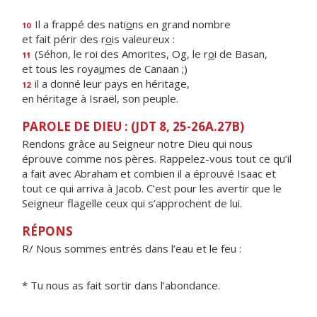
Il a frappé des nati
o
ns en grand nombre
10
et fait périr des r
o
is valeureux :
(Séhon, le roi des Amorites, Og, le r
o
i de Basan,
11
et tous les roya
u
mes de Canaan ;)
il a donné leur pays en héritage,
12
en héritage à Israël, son peuple.
PAROLE DE DIEU : (JDT 8, 25-26A.27B)
Rendons grâce au Seigneur notre Dieu qui nous
éprouve comme nos pères. Rappelez-vous tout ce qu’il
a fait avec Abraham et combien il a éprouvé Isaac et
tout ce qui arriva à Jacob. C’est pour les avertir que le
Seigneur flagelle ceux qui s’approchent de lui.
RÉPONS
R/ Nous sommes entrés dans l’eau et le feu :
* Tu nous as fait sortir dans l’abondance.