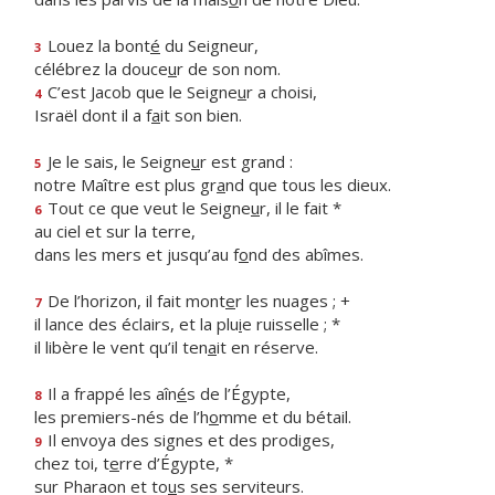
Louez la bont
é
du Seigneur,
3
célébrez la douce
u
r de son nom.
C’est Jacob que le Seigne
u
r a choisi,
4
Israël dont il a f
a
it son bien.
Je le sais, le Seigne
u
r est grand :
5
notre Maître est plus gr
a
nd que tous les dieux.
Tout ce que veut le Seigne
u
r, il le fait *
6
au ciel et sur la terre,
dans les mers et jusqu’au f
o
nd des abîmes.
De l’horizon, il fait mont
e
r les nuages ; +
7
il lance des éclairs, et la plu
i
e ruisselle ; *
il libère le vent qu’il ten
a
it en réserve.
Il a frappé les aîn
é
s de l’Égypte,
8
les premiers-nés de l’h
o
mme et du bétail.
Il envoya des signes et des prodiges,
9
chez toi, t
e
rre d’Égypte, *
sur Pharaon et to
u
s ses serviteurs.