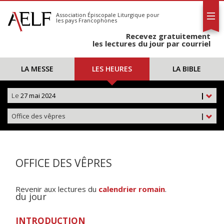
L'AELF
S'abonner
Association Épiscopale Liturgique
pour
les pays Francophones
Calendrier
Recevez gratuitement
Contact
les lectures du jour par courriel
LA MESSE
LES HEURES
LA BIBLE
Le
27 mai 2024
|
Office des vêpres
|
OFFICE DES VÊPRES
Revenir aux lectures du
calendrier romain
.
du jour
INTRODUCTION