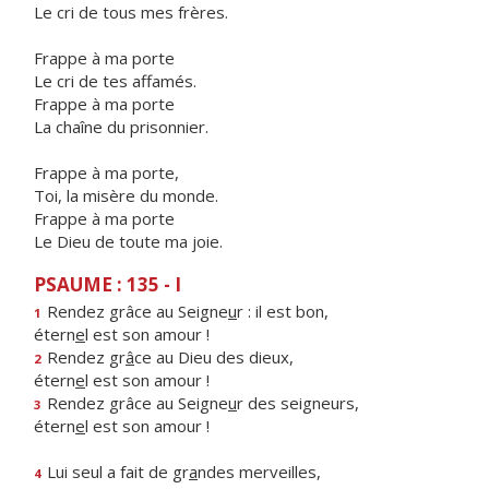
Le cri de tous mes frères.
Frappe à ma porte
Le cri de tes affamés.
Frappe à ma porte
La chaîne du prisonnier.
Frappe à ma porte,
Toi, la misère du monde.
Frappe à ma porte
Le Dieu de toute ma joie.
PSAUME : 135 - I
Rendez grâce au Seigne
u
r : il est bon,
1
étern
e
l est son amour !
Rendez gr
â
ce au Dieu des dieux,
2
étern
e
l est son amour !
Rendez grâce au Seigne
u
r des seigneurs,
3
étern
e
l est son amour !
Lui seul a fait de gr
a
ndes merveilles,
4