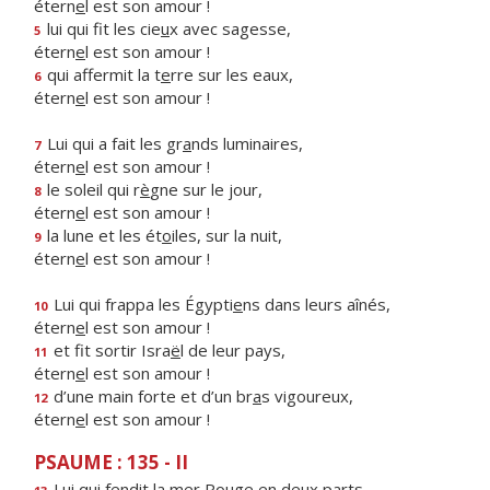
étern
e
l est son amour !
lui qui fit les cie
u
x avec sagesse,
5
étern
e
l est son amour !
qui affermit la t
e
rre sur les eaux,
6
étern
e
l est son amour !
Lui qui a fait les gr
a
nds luminaires,
7
étern
e
l est son amour !
le soleil qui r
è
gne sur le jour,
8
étern
e
l est son amour !
la lune et les ét
o
iles, sur la nuit,
9
étern
e
l est son amour !
Lui qui frappa les Égypti
e
ns dans leurs aînés,
10
étern
e
l est son amour !
et fit sortir Isra
ë
l de leur pays,
11
étern
e
l est son amour !
d’une main forte et d’un br
a
s vigoureux,
12
étern
e
l est son amour !
PSAUME : 135 - II
Lui qui fendit la mer Ro
u
ge en deux parts,