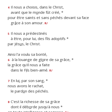
Il nous a choisis, dans le Christ,
4
avant que le m
o
nde fût créé, *
pour être saints et sans péchés devant sa face
gr
â
ce à son amour.
R/
Il nous a prédestinés
5
à être, pour lui, des f
ls adoptifs *
par Jés
u
s, le Christ.
Ainsi l'a voulu sa bonté,
à la louange de gl
o
ire de sa grâce, *
6
la grâce qu'il nous a faite
dans le F
i
ls bien-aimé.
R/
En lu
i
, par son sang, *
7
nous avons le rachat,
le pard
o
n des péchés.
C'est la richesse de sa grâce
8
dont il déb
o
rde jusqu'à nous *