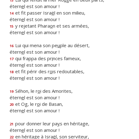
13
étern
e
l est son amour !
et fit passer Isra
ë
l en son milieu,
14
étern
e
l est son amour !
y rejetant Phara
o
n et ses armées,
15
étern
e
l est son amour !
Lui qui mena son pe
u
ple au désert,
16
étern
e
l est son amour !
qui frappa des pr
i
nces fameux,
17
étern
e
l est son amour !
et fit périr des r
o
is redoutables,
18
étern
e
l est son amour !
Séhon, le r
o
i des Amorites,
19
étern
e
l est son amour !
et Og, le r
o
i de Basan,
20
étern
e
l est son amour !
pour donner leur pa
y
s en héritage,
21
étern
e
l est son amour !
en héritage à Isra
ë
l, son serviteur,
22