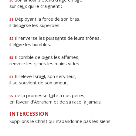
50
sur ce
u
x qui le craignent ;
Déployant la f
o
rce de son bras,
51
il disp
e
rse les superbes.
Il renverse les puiss
a
nts de leurs trônes,
52
il él
è
ve les humbles.
Il comble de bi
e
ns les affamés,
53
renvoie les r
i
ches les mains vides.
Il relève Isra
ë
l, son serviteur,
54
il se souvi
e
nt de son amour,
de la promesse f
a
ite à nos pères,
55
en faveur d'Abraham et de sa r
a
ce, à jamais.
INTERCESSION
Supplions le Christ qui n’abandonne pas les siens :