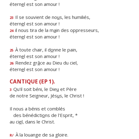
étern
e
l est son amour !
Il se souvient de no
u
s, les humiliés,
23
étern
e
l est son amour !
il nous tira de la m
a
in des oppresseurs,
24
étern
e
l est son amour !
À toute chair, il d
o
nne le pain,
25
étern
e
l est son amour !
Rendez gr
â
ce au Dieu du ciel,
26
étern
e
l est son amour !
CANTIQUE (EP 1).
Qu'il soit béni, le Die
u
et Père
3
de notre Seigneur, Jés
u
s, le Christ !
Il nous a bénis et comblés
des bénédicti
o
ns de l'Esprit, *
au ci
e
l, dans le Christ.
À la louange de sa gloire.
R/