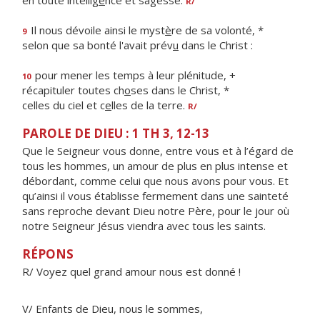
en toute intellig
e
nce et sagesse.
R/
Il nous dévoile ainsi le myst
è
re de sa volonté, *
9
selon que sa bonté l'avait prév
u
dans le Christ :
pour mener les temps à leur plénitude, +
10
récapituler toutes ch
o
ses dans le Christ, *
celles du ciel et c
e
lles de la terre.
R/
PAROLE DE DIEU : 1 TH 3, 12-13
Que le Seigneur vous donne, entre vous et à l’égard de
tous les hommes, un amour de plus en plus intense et
débordant, comme celui que nous avons pour vous. Et
qu’ainsi il vous établisse fermement dans une sainteté
sans reproche devant Dieu notre Père, pour le jour où
notre Seigneur Jésus viendra avec tous les saints.
RÉPONS
R/ Voyez quel grand amour nous est donné !
V/ Enfants de Dieu, nous le sommes,