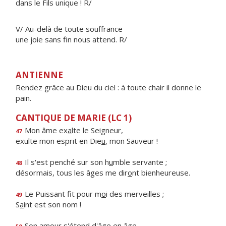
dans le Fils unique ! R/
V/ Au-delà de toute souffrance
une joie sans fin nous attend. R/
ANTIENNE
Rendez grâce au Dieu du ciel : à toute chair il donne le
pain.
CANTIQUE DE MARIE (LC 1)
Mon âme ex
a
lte le Seigneur,
47
exulte mon esprit en Die
u
, mon Sauveur !
Il s'est penché sur son h
u
mble servante ;
48
désormais, tous les âges me dir
o
nt bienheureuse.
Le Puissant fit pour m
o
i des merveilles ;
49
S
a
int est son nom !
Son amour s'ét
e
nd d'âge en âge