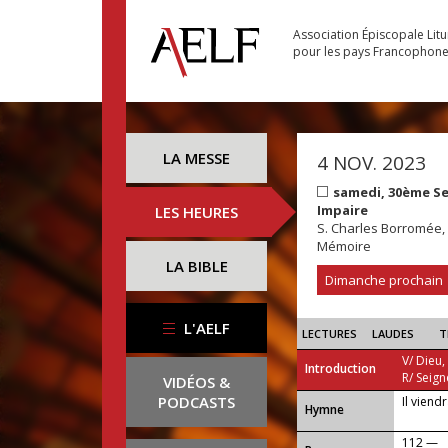
Association Épiscopale Lit
pour les pays Francophon
LA MESSE
4 NOV. 2023
samedi, 30ème S
Impaire
LES HEURES
S. Charles Borromée
Mémoire
LA BIBLE
Dimanche prochain
L'AELF
LECTURES
LAUDES
T
V/ Dieu,
Introduction
R/ Seign
VIDÉOS &
PODCASTS
Il viend
...
Hymne
112 —