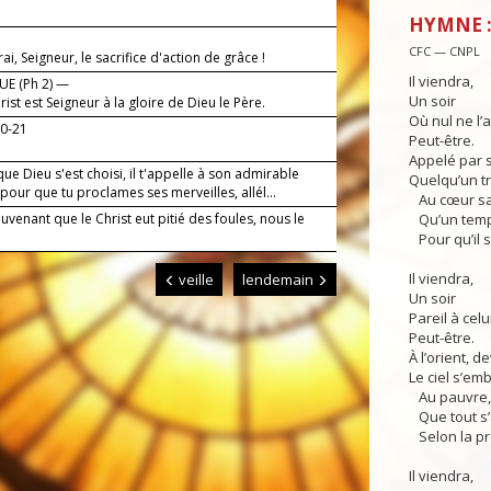
!
HYMNE :
CFC — CNPL
irai, Seigneur, le sacrifice d'action de grâce !
Il viendra,
E (Ph 2) —
Un soir
rist est Seigneur à la gloire de Dieu le Père.
Où nul ne l’a
20-21
Peut-être.
Appelé par 
ue Dieu s'est choisi, il t'appelle à son admirable
Quelqu’un tre
pour que tu proclames ses merveilles, allél...
Au cœur sa
venant que le Christ eut pitié des foules, nous le
Qu’un temps
Pour qu’il s
Il viendra,
veille
lendemain
Un soir
Pareil à celui
Peut-être.
À l’orient, de
Le ciel s’em
Au pauvre, 
Que tout s’
Selon la p
Il viendra,