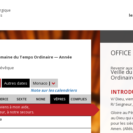
urgique
le
es
OFFICE
emaine du Temps Ordinaire — Année
, évêque
Revenir aux
Veille 
Ordinair
Autres dates
Monaco
|
Note sur les calendriers
INTROD
V/ Dieu, vie
IERCE
SEXTE
NONE
VÊPRES
COMPLIES
R/ Seigneur,
 viens à mon aide,
eur, à notre secours.
Gloire au Pèr
au Dieu qui e
ra
pour les siè
Amen. (Allélu