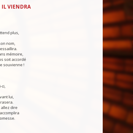
 IL VIENDRA
ttend plus,
son nom,
ssaillira.
ns mémoire,
 soit accordé
e souvienne !
-ci,
vant lui,
brasera.
allez dire
accomplira
romesse.