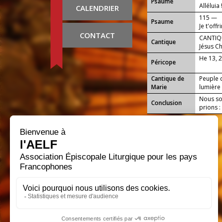
Psaume
Alléluia 
CALENDRIER
115 —
Psaume
Je t'offr
CONTACT
CANTIQU
Cantique
Jésus Ch
He 13, 
Péricope
Cantique de
Peuple q
Marie
lumière 
Nous sou
Conclusion
prions :