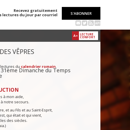
Recevez gratuitement
S'ABONNER
s lectures du jour par courriel
API
LECTURE
A+
CONFORT
 DES VÊPRES
 lectures du
calendrier romain
.
du 31ème Dimanche du Temps
e
UCTION
ns à mon aide,
 à notre secours.
e, et au Fils et au Saint-Esprit,
st, qui était et qui vient,
cles des siècles.
ia.)