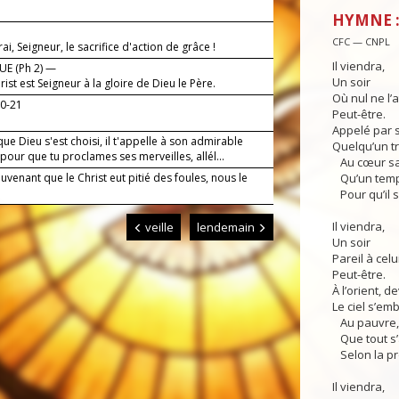
!
HYMNE :
CFC — CNPL
irai, Seigneur, le sacrifice d'action de grâce !
Il viendra,
E (Ph 2) —
Un soir
rist est Seigneur à la gloire de Dieu le Père.
Où nul ne l’a
20-21
Peut-être.
Appelé par 
ue Dieu s'est choisi, il t'appelle à son admirable
Quelqu’un tre
pour que tu proclames ses merveilles, allél...
Au cœur sa
venant que le Christ eut pitié des foules, nous le
Qu’un temps
Pour qu’il s
Il viendra,
veille
lendemain
Un soir
Pareil à celui
Peut-être.
À l’orient, de
Le ciel s’em
Au pauvre, 
Que tout s’
Selon la p
Il viendra,