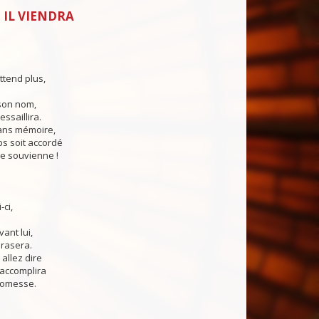
 IL VIENDRA
ttend plus,
son nom,
ssaillira.
ns mémoire,
 soit accordé
e souvienne !
-ci,
vant lui,
brasera.
allez dire
accomplira
romesse.