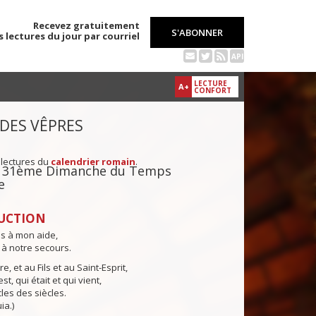
Recevez gratuitement
S'ABONNER
s lectures du jour par courriel
API
LECTURE
A+
CONFORT
 DES VÊPRES
 lectures du
calendrier romain
.
du 31ème Dimanche du Temps
e
UCTION
ns à mon aide,
 à notre secours.
e, et au Fils et au Saint-Esprit,
st, qui était et qui vient,
cles des siècles.
ia.)