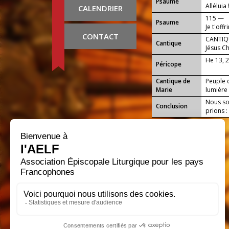
Psaume
Alléluia 
CALENDRIER
115 —
Psaume
Je t'offr
CONTACT
CANTIQU
Cantique
Jésus Ch
He 13, 
Péricope
Cantique de
Peuple q
Marie
lumière 
Nous sou
Conclusion
prions :