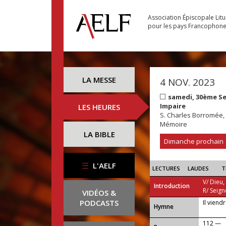
Association Épiscopale Lit
pour les pays Francophon
LA MESSE
4 NOV. 2023
samedi, 30ème S
Impaire
LES HEURES
S. Charles Borromée
Mémoire
LA BIBLE
Dimanche prochain
L'AELF
LECTURES
LAUDES
T
V/ Dieu,
Introduction
R/ Seign
VIDÉOS &
PODCASTS
Il viend
...
Hymne
112 —