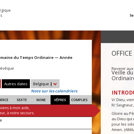
urgique
le
es
OFFICE
emaine du Temps Ordinaire — Année
, évêque
Revenir aux
Veille 
Ordinair
Autres dates
Belgique
|
Note sur les calendriers
INTROD
V/ Dieu, vie
IERCE
SEXTE
NONE
VÊPRES
COMPLIES
R/ Seigneur,
 viens à mon aide,
eur, à notre secours.
Gloire au Pèr
au Dieu qui e
ra
pour les siè
Amen. (Allélu