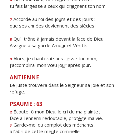
tu fais largesse à ceux qui cr
a
ignent ton nom.
Accorde au roi des jo
u
rs et des jours :
7
que ses années devi
e
nnent des siècles !
Qu’il trône à jamais devant la f
a
ce de Dieu !
8
Assigne à sa garde Amo
u
r et Vérité.
Alors, je chanterai sans c
e
sse ton nom,
9
j’accomplirai mon vœu jo
u
r après jour.
ANTIENNE
Le juste trouvera dans le Seigneur sa joie et son
refuge.
PSAUME : 63
Écoute, ô mon Dieu, le cr
i
de ma plainte ;
2
face à l’ennemi redoutable, prot
è
ge ma vie.
Garde-moi du compl
o
t des méchants,
3
à l’abri de cette me
u
te criminelle.