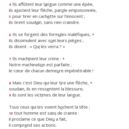
Ils affûtent leur l
a
ngue comme une épée,
4
ils ajustent leur flèche, par
o
le empoisonnée,
pour tirer en cach
e
tte sur l’innocent ;
5
ils tirent soud
a
in, sans rien craindre.
Ils se forgent des form
u
les maléfiques, +
6
ils dissimulent avec s
o
in leurs pièges ;
ils disent : « Qu
i
les verra ? »
Ils mach
i
nent leur crime : +
7
Notre machinati
o
n est parfaite ;
le cœur de chacun deme
u
re impénétrable !
Mais c’est Dieu qui leur t
i
re une flèche, +
8
soudain, ils en ress
e
ntent la blessure,
ils sont les vict
i
mes de leur langue.
9
Tous ceux qui les voient h
o
chent la tête ;
tout homme est sais
i
de crainte :
10
il proclame ce que Die
u
a fait,
il compr
e
nd ses actions.