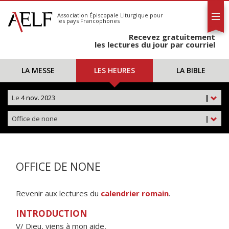
L'AELF
S'abonner
Association Épiscopale Liturgique
pour
les pays Francophones
Calendrier
Recevez gratuitement
Contact
les lectures du jour par courriel
LA MESSE
LES HEURES
LA BIBLE
Le
4 nov. 2023
|
Office de none
|
OFFICE DE NONE
Revenir aux lectures du
calendrier romain
.
INTRODUCTION
V/ Dieu, viens à mon aide,