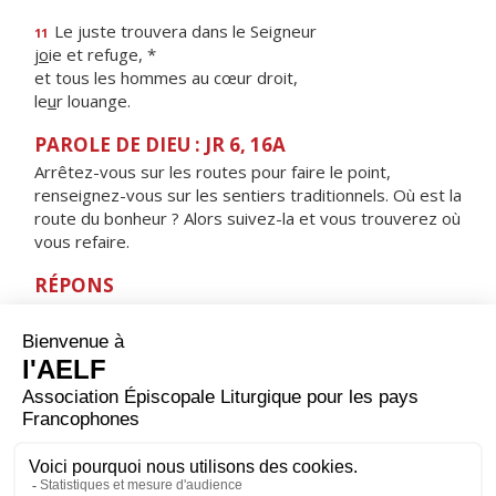
Le juste trouvera dans le Seigneur
11
j
o
ie et refuge, *
et tous les hommes au cœur droit,
le
u
r louange.
PAROLE DE DIEU : JR 6, 16A
Arrêtez-vous sur les routes pour faire le point,
renseignez-vous sur les sentiers traditionnels. Où est la
route du bonheur ? Alors suivez-la et vous trouverez où
vous refaire.
RÉPONS
V/
Tes exigences resteront mon héritage,
la joie de mon cœur.
ORAISON
Écoute-nous, Seigneur, et accorde-nous la paix
profonde que nous te demandons ; ainsi, en te
cherchant tous les jours de notre vie, et soutenus par la
prière de la Vierge Marie, nous parviendrons sans