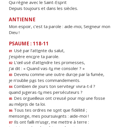
Qui règne avec le Saint-Esprit
Depuis toujours et dans les siècles.
ANTIENNE
Mon espoir, c'est ta parole : aide-moi, Seigneur mon
Dieu !
PSAUME : 118-11
Usé par l’att
e
nte du salut,
81
j’espère enc
o
re ta parole.
L’œil usé d’att
e
ndre tes promesses,
82
j’ai dit : « Quand vas-t
u
me consoler ? »
Devenu comme une outre durc
i
e par la fumée,
83
je n’oublie p
a
s tes commandements.
Combien de jours ton servite
u
r vivra-t-il ?
84
quand jugeras-t
u
mes persécuteurs ?
Des orgueilleux ont creusé pour m
o
i une fosse
85
au mépr
i
s de ta loi.
Tous tes ordres ne s
o
nt que fidélité ;
86
mensonge, mes poursuiv
a
nts : aide-moi !
Ils ont failli m’us
e
r, me mettre à terre :
87