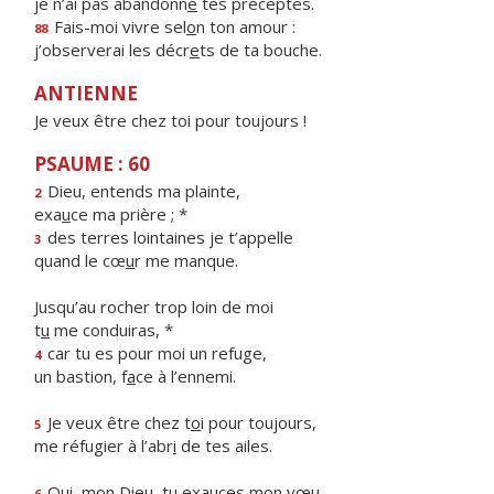
je n’ai pas abandonn
é
tes préceptes.
Fais-moi vivre sel
o
n ton amour :
88
j’observerai les décr
e
ts de ta bouche.
ANTIENNE
Je veux être chez toi pour toujours !
PSAUME : 60
Dieu, entends ma plainte,
2
exa
u
ce ma prière ; *
des terres lointaines je t’appelle
3
quand le cœ
u
r me manque.
Jusqu’au rocher trop loin de moi
t
u
me conduiras, *
car tu es pour moi un refuge,
4
un bastion, f
a
ce à l’ennemi.
Je veux être chez t
o
i pour toujours,
5
me réfugier à l’abr
i
de tes ailes.
Oui, mon Dieu, tu exa
u
ces mon vœu,
6