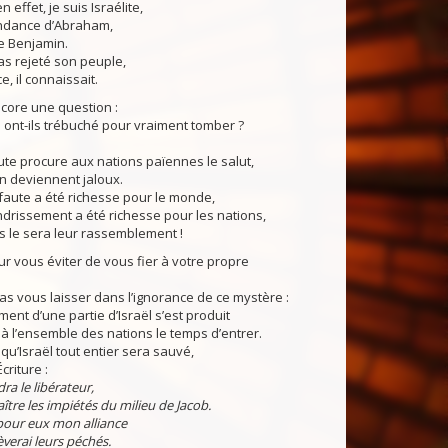
effet, je suis Israélite,
ndance d’Abraham,
de Benjamin.
s rejeté son peuple,
, il connaissait.
ore une question :
l ont-ils trébuché pour vraiment tomber ?
ute procure aux nations païennes le salut,
en deviennent jaloux.
faute a été richesse pour le monde,
ndrissement a été richesse pour les nations,
s le sera leur rassemblement !
 vous éviter de vous fier à votre propre
as vous laisser dans l’ignorance de ce mystère :
ment d’une partie d’Israël s’est produit
 à l’ensemble des nations le temps d’entrer.
qu’Israël tout entier sera sauvé,
criture :
ra le libérateur,
raître les impiétés du milieu de Jacob.
pour eux mon alliance
èverai leurs péchés.