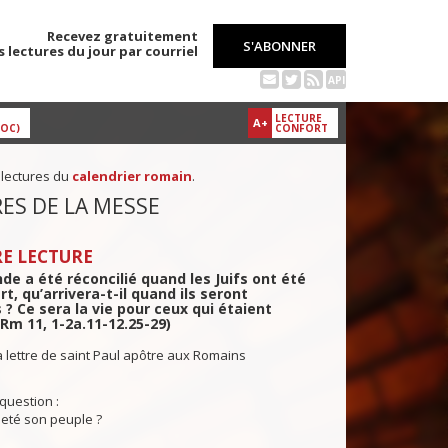
Recevez gratuitement
S'ABONNER
s lectures du jour par courriel
API
LECTURE
A+
DOC)
CONFORT
 lectures du
calendrier romain
.
ES DE LA MESSE
E LECTURE
nde a été réconcilié quand les Juifs ont été
rt, qu’arrivera-t-il quand ils seront
 ? Ce sera la vie pour ceux qui étaient
(Rm 11, 1-2a.11-12.25-29)
a lettre de saint Paul apôtre aux Romains
question :
ejeté son peuple ?