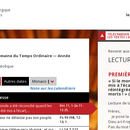
urgique
le
es
TÉLÉCHARGER
LES TEXTES (.
Revenir aux
emaine du Temps Ordinaire — Année
LECTUR
, évêque
PREMIÈR
« Si le mo
Autres dates
Monaco
|
mis à l’éca
Note sur les calendriers
réintégrés
morts ! » 
esse
Lecture de l
monde a été réconcilié quand les
Rm 11, 1-2a.11-
12.25...
 été mis à l’écart,...
Frères,
je pose la 
neur ne délaisse pas son peuple.
Ps 93 (94), 12-
Dieu a-t-il r
13, 1...
Pas du tout !
que s’élève sera abaissé ; et qui
Lc 14, 1.7-11