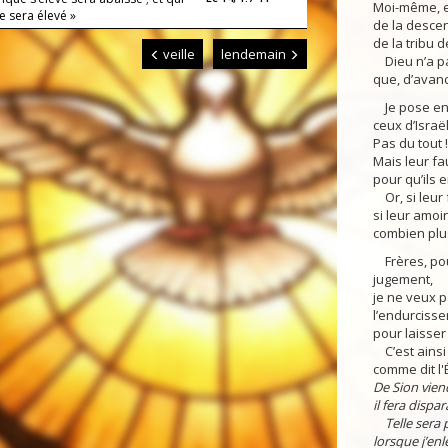
Moi-même, en 
e sera élevé »
de la desce
de la tribu 
veille
lendemain
Dieu n’a pa
que, d’avance
Je pose enc
ceux d’Israë
Pas du tout !
Mais leur fa
pour qu’ils 
Or, si leur 
si leur amoi
combien plu
Frères, pour
jugement,
je ne veux p
l’endurcisse
pour laisser
C’est ainsi 
comme dit l'É
De Sion viend
il fera dispa
Telle sera 
lorsque j’enl