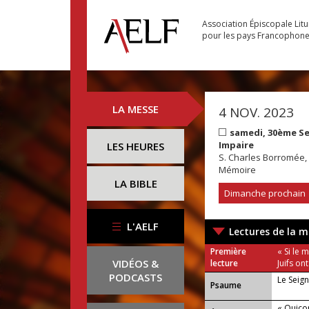
Association Épiscopale Lit
pour les pays Francophon
LA MESSE
4 NOV. 2023
samedi, 30ème S
Impaire
LES HEURES
S. Charles Borromée
Mémoire
LA BIBLE
Dimanche prochain
L'AELF
Lectures de la m
Première
« Si le 
VIDÉOS &
lecture
Juifs ont
PODCASTS
Le Seig
Psaume
« Quicon