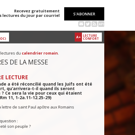
Recevez gratuitement
S'ABONNER
s lectures du jour par courriel
API
LECTURE
A+
DOC)
CONFORT
 lectures du
calendrier romain
.
ES DE LA MESSE
E LECTURE
nde a été réconcilié quand les Juifs ont été
rt, qu’arrivera-t-il quand ils seront
 ? Ce sera la vie pour ceux qui étaient
(Rm 11, 1-2a.11-12.25-29)
a lettre de saint Paul apôtre aux Romains
question :
ejeté son peuple ?