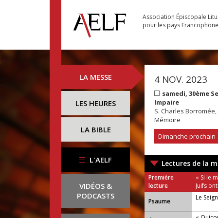
Association Épiscopale Lit
pour les pays Francophon
LA MESSE
4 NOV. 2023
samedi, 30ème S
Impaire
LES HEURES
S. Charles Borromée
Mémoire
LA BIBLE
Dimanche prochain
L'AELF
Lectures de la m
Première
« Si le 
VIDÉOS &
lecture
Juifs ont
PODCASTS
Le Seig
Psaume
« Quicon