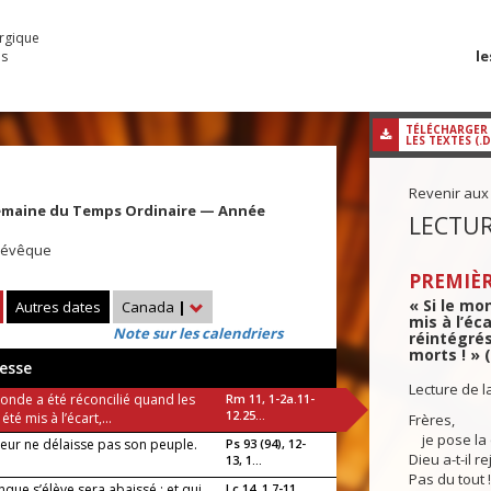
urgique
le
es
TÉLÉCHARGER
LES TEXTES (.
Revenir aux
emaine du Temps Ordinaire — Année
LECTUR
, évêque
PREMIÈR
« Si le mo
Autres dates
Canada
|
mis à l’éca
Note sur les calendriers
réintégrés
morts ! » 
esse
Lecture de l
monde a été réconcilié quand les
Rm 11, 1-2a.11-
12.25...
 été mis à l’écart,...
Frères,
je pose la 
neur ne délaisse pas son peuple.
Ps 93 (94), 12-
Dieu a-t-il r
13, 1...
Pas du tout !
que s’élève sera abaissé ; et qui
Lc 14, 1.7-11