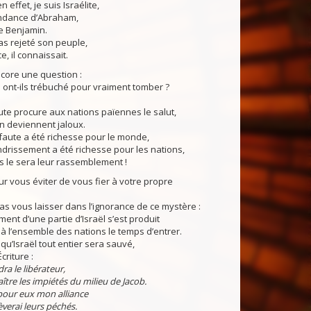
effet, je suis Israélite,
ndance d’Abraham,
de Benjamin.
s rejeté son peuple,
, il connaissait.
ore une question :
l ont-ils trébuché pour vraiment tomber ?
ute procure aux nations païennes le salut,
en deviennent jaloux.
faute a été richesse pour le monde,
ndrissement a été richesse pour les nations,
s le sera leur rassemblement !
 vous éviter de vous fier à votre propre
as vous laisser dans l’ignorance de ce mystère :
ment d’une partie d’Israël s’est produit
 à l’ensemble des nations le temps d’entrer.
qu’Israël tout entier sera sauvé,
criture :
ra le libérateur,
raître les impiétés du milieu de Jacob.
pour eux mon alliance
èverai leurs péchés.