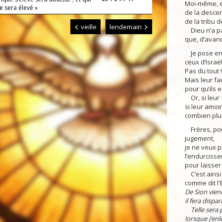
Moi-même, en 
e sera élevé »
de la desce
de la tribu 
veille
lendemain
Dieu n’a pa
que, d’avance
Je pose enc
ceux d’Israë
Pas du tout !
Mais leur fa
pour qu’ils 
Or, si leur 
si leur amoi
combien plu
Frères, pour
jugement,
je ne veux p
l’endurcisse
pour laisser
C’est ainsi 
comme dit l'É
De Sion viend
il fera dispa
Telle sera 
lorsque j’enl