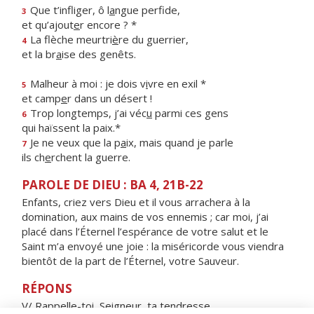
Que t’infliger, ô l
a
ngue perfide,
3
et qu’ajout
e
r encore ? *
La flèche meurtri
è
re du guerrier,
4
et la br
a
ise des genêts.
Malheur à moi : je dois v
i
vre en exil *
5
et camp
e
r dans un désert !
Trop longtemps, j’ai véc
u
parmi ces gens
6
qui haïssent la paix.*
Je ne veux que la p
a
ix, mais quand je parle
7
ils ch
e
rchent la guerre.
PAROLE DE DIEU : BA 4, 21B-22
Enfants, criez vers Dieu et il vous arrachera à la
domination, aux mains de vos ennemis ; car moi, j’ai
placé dans l’Éternel l’espérance de votre salut et le
Saint m’a envoyé une joie : la miséricorde vous viendra
bientôt de la part de l’Éternel, votre Sauveur.
RÉPONS
V/ Rappelle-toi, Seigneur, ta tendresse,