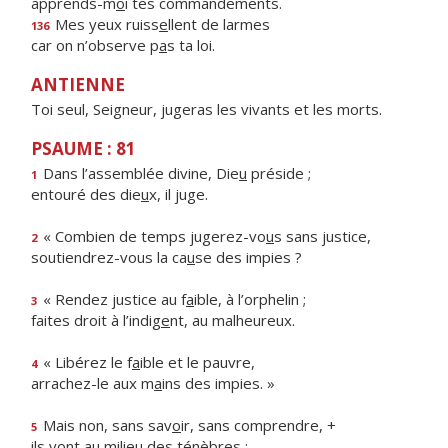
apprends-m
o
i tes commandements.
Mes yeux ruiss
e
llent de larmes
136
car on n’observe p
a
s ta loi.
ANTIENNE
Toi seul, Seigneur, jugeras les vivants et les morts.
PSAUME : 81
Dans l’assemblée divine, Die
u
préside ;
1
entouré des die
u
x, il juge.
« Combien de temps jugerez-vo
u
s sans justice,
2
soutiendrez-vous la ca
u
se des impies ?
« Rendez justice au f
a
ible, à l’orphelin ;
3
faites droit à l’indig
e
nt, au malheureux.
« Libérez le f
a
ible et le pauvre,
4
arrachez-le aux m
a
ins des impies. »
Mais non, sans sav
o
ir, sans comprendre, +
5
ils vont au milie
u
des ténèbres :