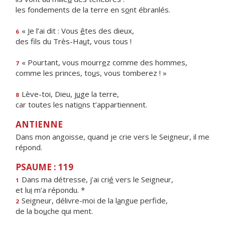
les fondements de la terre en s
o
nt ébranlés.
« Je l’ai dit : Vous
ê
tes des dieux,
6
des fils du Très-Ha
u
t, vous tous !
« Pourtant, vous mourr
e
z comme des hommes,
7
comme les princes, to
u
s, vous tomberez ! »
Lève-toi, Dieu, j
u
ge la terre,
8
car toutes les nati
o
ns t’appartiennent.
ANTIENNE
Dans mon angoisse, quand je crie vers le Seigneur, il me
répond.
PSAUME : 119
Dans ma détresse, j’ai cri
é
vers le Seigneur,
1
et lu
i
m’a répondu. *
Seigneur, délivre-moi de la l
a
ngue perfide,
2
de la bo
u
che qui ment.