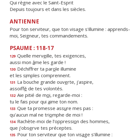
Qui règne avec le Saint-Esprit
Depuis toujours et dans les siècles.
ANTIENNE
Pour ton serviteur, que ton visage s'illumine : apprends-
moi, Seigneur, tes commandements.
PSAUME : 118-17
Quelle merv
e
ille, tes exigences,
129
aussi mon
â
me les garde !
Déchiffrer ta par
o
le illumine
130
et les s
i
mples comprennent.
La bouche grande ouv
e
rte, j’aspire,
131
assoiff
é
de tes volontés.
Aie pitié de m
o
i, regarde-moi :
132
tu le fais pour qui
a
ime ton nom.
Que ta promesse ass
u
re mes pas :
133
qu’aucun mal ne tri
o
mphe de moi !
Rachète-moi de l’oppressi
o
n des hommes,
134
que j’obs
e
rve tes préceptes.
Pour ton serviteur que ton vis
a
ge s’illumine :
135