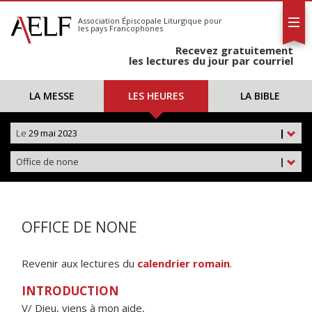
L'AELF
S'abonner
Association Épiscopale Liturgique
pour
les pays Francophones
Calendrier
Recevez gratuitement
Contact
les lectures du jour par courriel
LA MESSE
LES HEURES
LA BIBLE
Le
29 mai 2023
|
Office de none
|
OFFICE DE NONE
Revenir aux lectures du
calendrier romain
.
INTRODUCTION
V/ Dieu, viens à mon aide,