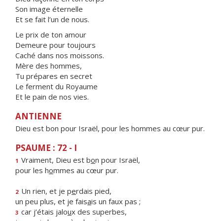
Son image éternelle
Et se fait l’un de nous.
Le prix de ton amour
Demeure pour toujours
Caché dans nos moissons.
Mère des hommes,
Tu prépares en secret
Le ferment du Royaume
Et le pain de nos vies.
ANTIENNE
Dieu est bon pour Israël, pour les hommes au cœur pur.
PSAUME : 72 - I
Vraiment, Dieu est b
o
n pour Israël,
1
pour les h
o
mmes au cœur pur.
Un rien, et je p
e
rdais pied,
2
un peu plus, et je fais
a
is un faux pas ;
car j’étais jalo
u
x des superbes,
3