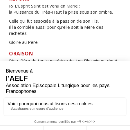
R/
L’Esprit Saint est venu en Marie :
la Puissance du Très-Haut l’a prise sous son ombre.
Celle qui fut associée à la passion de son Fils,
il l’a comblée aussi pour qu’elle soit la Mère des
rachetés.
Gloire au Père.
ORAISON
Dieu, Père de toute miséricorde, ton Fils unique, cloué
sur la croix, a voulu que la bienheureuse Vierge Marie,
sa mère, soit aussi notre mère ; accorde à ton Église,
soutenue par son amour, la joie de donner naissance à
des enfants toujours plus nombreux, de les voir grandir
en sainteté et d’attirer à elle toutes les familles des
peuples. Par Jésus Christ, ton Fils, notre Seigneur,
qui
vit et règne avec toi dans l’unité du Saint-Esprit,
Dieu,
pour les siècles des siècles.