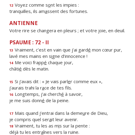
Voyez comme s
o
nt les impies :
12
tranquilles, ils am
a
ssent des fortunes.
ANTIENNE
Votre rire se changera en pleurs ; et votre joie, en deuil.
PSAUME : 72 - II
Vraiment, c’est en vain que j’ai gard
é
mon cœur pur,
13
lavé mes mains en s
i
gne d’innocence !
Me voici frapp
é
chaque jour,
14
châti
é
dès le matin.
Si j’avais dit : « Je vais parl
e
r comme eux »,
15
j’aurais trahi la r
a
ce de tes fils.
Longtemps, j’ai cherch
é
à savoir,
16
je me suis donn
é
de la peine.
Mais quand j’entrai dans la deme
u
re de Dieu,
17
je compris quel ser
a
it leur avenir.
Vraiment, tu les as m
i
s sur la pente :
18
déjà tu les entr
a
înes vers la ruine.