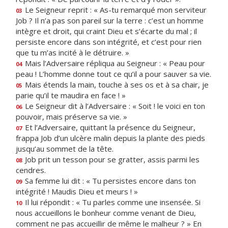
Le Seigneur reprit : « As-tu remarqué mon serviteur
03
Job ? Il n’a pas son pareil sur la terre : c’est un homme
intègre et droit, qui craint Dieu et s’écarte du mal ; il
persiste encore dans son intégrité, et c’est pour rien
que tu m’as incité à le détruire. »
Mais l’Adversaire répliqua au Seigneur : « Peau pour
04
peau ! L’homme donne tout ce qu’il a pour sauver sa vie.
Mais étends la main, touche à ses os et à sa chair, je
05
parie qu’il te maudira en face ! »
Le Seigneur dit à l’Adversaire : « Soit ! le voici en ton
06
pouvoir, mais préserve sa vie. »
Et l’Adversaire, quittant la présence du Seigneur,
07
frappa Job d’un ulcère malin depuis la plante des pieds
jusqu’au sommet de la tête.
Job prit un tesson pour se gratter, assis parmi les
08
cendres.
Sa femme lui dit : « Tu persistes encore dans ton
09
intégrité ! Maudis Dieu et meurs ! »
Il lui répondit : « Tu parles comme une insensée. Si
10
nous accueillons le bonheur comme venant de Dieu,
comment ne pas accueillir de même le malheur ? » En