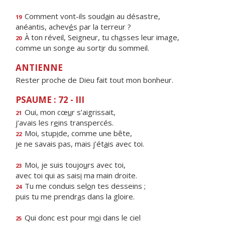
Comment vont-ils soud
a
in au désastre,
19
anéantis, achev
é
s par la terreur ?
À ton réveil, Seigneur, tu ch
a
sses leur image,
20
comme un songe au sort
i
r du sommeil.
ANTIENNE
Rester proche de Dieu fait tout mon bonheur.
PSAUME : 72 - III
Oui, mon cœ
u
r s’aigrissait,
21
j’avais les r
e
ins transpercés.
Moi, stup
i
de, comme une bête,
22
je ne savais pas, mais j’ét
a
is avec toi.
Moi, je suis toujo
u
rs avec toi,
23
avec toi qui as sais
i
ma main droite.
Tu me conduis sel
o
n tes desseins ;
24
puis tu me prendr
a
s dans la gloire.
Qui donc est pour m
o
i dans le ciel
25