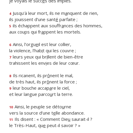
je voyais le succ
è
s des impies.
Jusqu’à leur mort, ils ne m
a
nquent de rien,
4
ils jouissent d’une sant
é
parfaite ;
ils échappent aux souffr
a
nces des hommes,
5
aux coups qui fr
a
ppent les mortels.
Ainsi, l’orgu
e
il est leur collier,
6
la violence, l’hab
i
t qui les couvre ;
leurs yeux qui br
i
llent de bien-être
7
trahissent les env
i
es de leur cœur.
Ils ricanent, ils pr
ô
nent le mal,
8
de très haut, ils pr
ô
nent la force ;
leur bouche accap
a
re le ciel,
9
et leur langue parco
u
rt la terre.
Ainsi, le peuple se déto
u
rne
10
vers la source d’une t
e
lle abondance.
Ils disent : « Comment Die
u
saurait-il ?
11
le Très-Haut, qu
e
peut-il savoir ? »