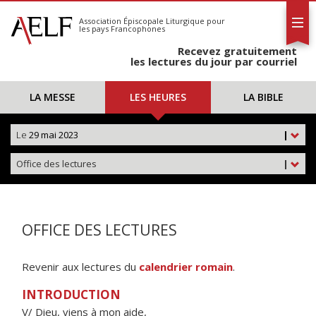
L'AELF
S'abonner
Association Épiscopale Liturgique
pour
les pays Francophones
Calendrier
Recevez gratuitement
Contact
les lectures du jour par courriel
LA MESSE
LES HEURES
LA BIBLE
Le
29 mai 2023
|
Office des lectures
|
OFFICE DES LECTURES
Revenir aux lectures du
calendrier romain
.
INTRODUCTION
V/ Dieu, viens à mon aide,