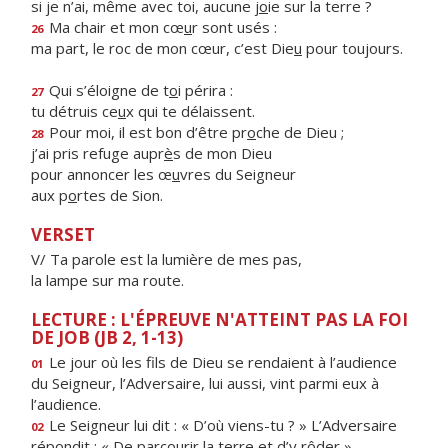
si je n’ai, même avec toi, aucune j
o
ie sur la terre ?
Ma chair et mon cœ
u
r sont usés :
26
ma part, le roc de mon cœur, c’est Die
u
pour toujours.
Qui s’éloigne de t
o
i périra :
27
tu détruis ce
u
x qui te délaissent.
Pour moi, il est bon d’être pr
o
che de Dieu ;
28
j’ai pris refuge aupr
è
s de mon Dieu
pour annoncer les œ
u
vres du Seigneur
aux p
o
rtes de Sion.
VERSET
V/ Ta parole est la lumière de mes pas,
la lampe sur ma route.
LECTURE : L'ÉPREUVE N'ATTEINT PAS LA FOI
DE JOB (JB 2, 1-13)
Le jour où les fils de Dieu se rendaient à l’audience
01
du Seigneur, l’Adversaire, lui aussi, vint parmi eux à
l’audience.
Le Seigneur lui dit : « D’où viens-tu ? » L’Adversaire
02
répondit : « De parcourir la terre et d’y rôder ».