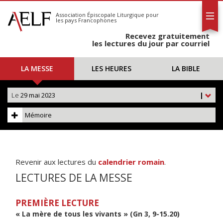
L'AELF
S'abonner
Association Épiscopale Liturgique
pour
les pays Francophones
Calendrier
Recevez gratuitement
Contact
les lectures du jour par courriel
LA MESSE
LES HEURES
LA BIBLE
Le
29 mai 2023
|
Mémoire
Revenir aux lectures du
calendrier romain
.
LECTURES DE LA MESSE
PREMIÈRE LECTURE
« La mère de tous les vivants » (Gn 3, 9-15.20)