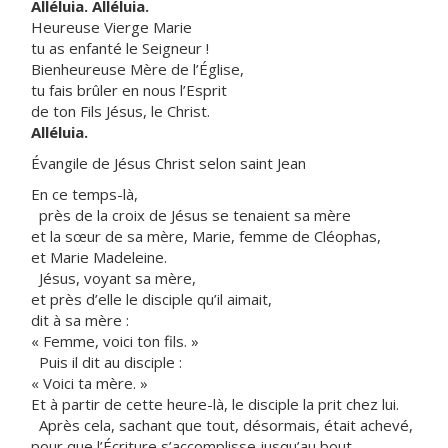
Alléluia. Alléluia.
Heureuse Vierge Marie
tu as enfanté le Seigneur !
Bienheureuse Mère de l’Église,
tu fais brûler en nous l’Esprit
de ton Fils Jésus, le Christ.
Alléluia.
Évangile de Jésus Christ selon saint Jean
En ce temps-là,
près de la croix de Jésus se tenaient sa mère
et la sœur de sa mère, Marie, femme de Cléophas,
et Marie Madeleine.
Jésus, voyant sa mère,
et près d’elle le disciple qu’il aimait,
dit à sa mère :
« Femme, voici ton fils. »
Puis il dit au disciple :
« Voici ta mère. »
Et à partir de cette heure-là, le disciple la prit chez lui.
Après cela, sachant que tout, désormais, était achevé,
pour que l’Écriture s’accomplisse jusqu’au bout,