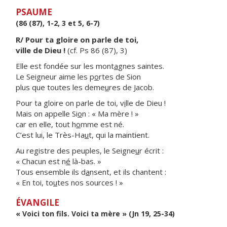
PSAUME
(86 (87), 1-2, 3 et 5, 6-7)
R/ Pour ta gloire on parle de toi,
ville de Dieu !
(cf. Ps 86 (87), 3)
Elle est fondée sur les mont
a
gnes saintes.
Le Seigneur aime les p
o
rtes de Sion
plus que toutes les deme
u
res de Jacob.
Pour ta gloire on parle de toi, v
i
lle de Dieu !
Mais on appelle Si
o
n : « Ma mère ! »
car en elle, tout h
o
mme est né.
C’est lui, le Très-Ha
u
t, qui la maintient.
Au registre des peuples, le Seigne
u
r écrit :
« Chacun est n
é
là-bas. »
Tous ensemble ils d
a
nsent, et ils chantent :
« En toi, to
u
tes nos sources ! »
ÉVANGILE
« Voici ton fils. Voici ta mère » (Jn 19, 25-34)