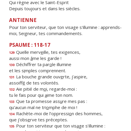
Qui règne avec le Saint-Esprit
Depuis toujours et dans les siècles.
ANTIENNE
Pour ton serviteur, que ton visage s'illumine : apprends-
moi, Seigneur, tes commandements.
PSAUME : 118-17
Quelle merv
e
ille, tes exigences,
129
aussi mon
â
me les garde !
Déchiffrer ta par
o
le illumine
130
et les s
i
mples comprennent.
La bouche grande ouv
e
rte, j’aspire,
131
assoiff
é
de tes volontés.
Aie pitié de m
o
i, regarde-moi :
132
tu le fais pour qui
a
ime ton nom.
Que ta promesse ass
u
re mes pas :
133
qu’aucun mal ne tri
o
mphe de moi !
Rachète-moi de l’oppressi
o
n des hommes,
134
que j’obs
e
rve tes préceptes.
Pour ton serviteur que ton vis
a
ge s’illumine :
135