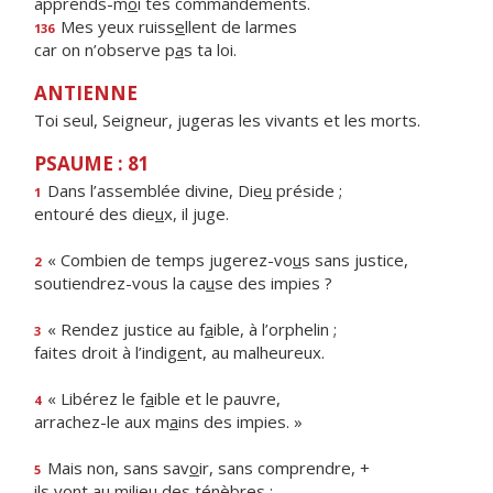
apprends-m
o
i tes commandements.
Mes yeux ruiss
e
llent de larmes
136
car on n’observe p
a
s ta loi.
ANTIENNE
Toi seul, Seigneur, jugeras les vivants et les morts.
PSAUME : 81
Dans l’assemblée divine, Die
u
préside ;
1
entouré des die
u
x, il juge.
« Combien de temps jugerez-vo
u
s sans justice,
2
soutiendrez-vous la ca
u
se des impies ?
« Rendez justice au f
a
ible, à l’orphelin ;
3
faites droit à l’indig
e
nt, au malheureux.
« Libérez le f
a
ible et le pauvre,
4
arrachez-le aux m
a
ins des impies. »
Mais non, sans sav
o
ir, sans comprendre, +
5
ils vont au milie
u
des ténèbres :