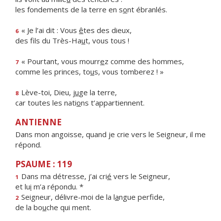
les fondements de la terre en s
o
nt ébranlés.
« Je l’ai dit : Vous
ê
tes des dieux,
6
des fils du Très-Ha
u
t, vous tous !
« Pourtant, vous mourr
e
z comme des hommes,
7
comme les princes, to
u
s, vous tomberez ! »
Lève-toi, Dieu, j
u
ge la terre,
8
car toutes les nati
o
ns t’appartiennent.
ANTIENNE
Dans mon angoisse, quand je crie vers le Seigneur, il me
répond.
PSAUME : 119
Dans ma détresse, j’ai cri
é
vers le Seigneur,
1
et lu
i
m’a répondu. *
Seigneur, délivre-moi de la l
a
ngue perfide,
2
de la bo
u
che qui ment.