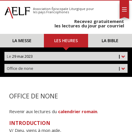
L'AELF
S'abonner
Association Épiscopale Liturgique
pour
les pays Francophones
Calendrier
Recevez gratuitement
Contact
les lectures du jour par courriel
LA MESSE
LES HEURES
LA BIBLE
Le
29 mai 2023
|
Office de none
|
OFFICE DE NONE
Revenir aux lectures du
calendrier romain
.
INTRODUCTION
V/ Dieu, viens à mon aide,