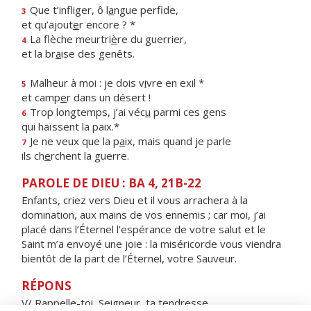
Que t’infliger, ô l
a
ngue perfide,
3
et qu’ajout
e
r encore ? *
La flèche meurtri
è
re du guerrier,
4
et la br
a
ise des genêts.
Malheur à moi : je dois v
i
vre en exil *
5
et camp
e
r dans un désert !
Trop longtemps, j’ai véc
u
parmi ces gens
6
qui haïssent la paix.*
Je ne veux que la p
a
ix, mais quand je parle
7
ils ch
e
rchent la guerre.
PAROLE DE DIEU : BA 4, 21B-22
Enfants, criez vers Dieu et il vous arrachera à la
domination, aux mains de vos ennemis ; car moi, j’ai
placé dans l’Éternel l’espérance de votre salut et le
Saint m’a envoyé une joie : la miséricorde vous viendra
bientôt de la part de l’Éternel, votre Sauveur.
RÉPONS
V/ Rappelle-toi, Seigneur, ta tendresse,