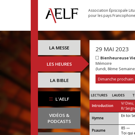
Association Épiscopale Lit
pour les pays Francophon
LA MESSE
29 MAI 2023
Bienheureuse Vie
Mémoire
LES HEURES
(lundi, 8ème Semaine
Dimanche prochain
LA BIBLE
LECTURES
LAUDES
T
L'AELF
V/ Dieu,
Introduction
R/ Seign
VIDÉOS &
En toi S
...
Hymne
PODCASTS
85 —
Psaume
Toi qui