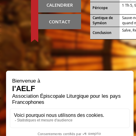
CALENDRIER
1 Th 5, 
Péricope
Cantique de
Sauve-n
CONTACT
Syméon
quand no
Salve, 
Conclusion