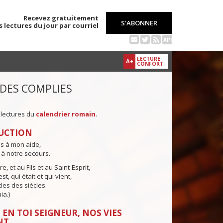
Recevez gratuitement
S'ABONNER
s lectures du jour par courriel
API
LECTURE
A+
CONFORT
 DES COMPLIES
 lectures du
calendrier romain
.
UCTION
ns à mon aide,
 à notre secours.
e, et au Fils et au Saint-Esprit,
st, qui était et qui vient,
cles des siècles.
ia.)
 EN TOI SEIGNEUR, NOS VIES
NT