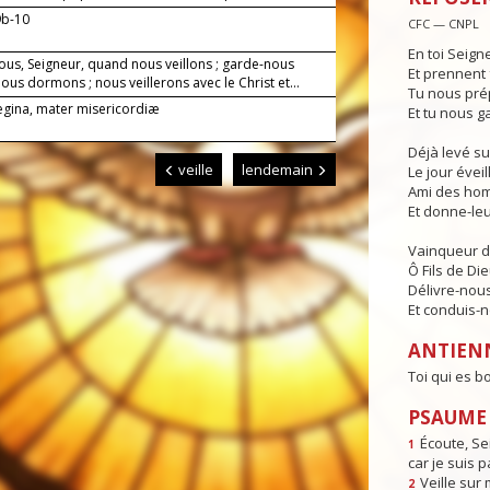
9b-10
CFC — CNPL
En toi Seign
ous, Seigneur, quand nous veillons ; garde-nous
Et prennent 
us dormons ; nous veillerons avec le Christ et...
Tu nous pré
Regina, mater misericordiæ
Et tu nous g
Déjà levé su
veille
lendemain
Le jour éveill
Ami des hom
Et donne-leur
Vainqueur d
Ô Fils de Die
Délivre-nous
Et conduis-no
ANTIEN
Toi qui es b
PSAUME 
Écoute, Se
1
car je suis p
Veille sur 
2