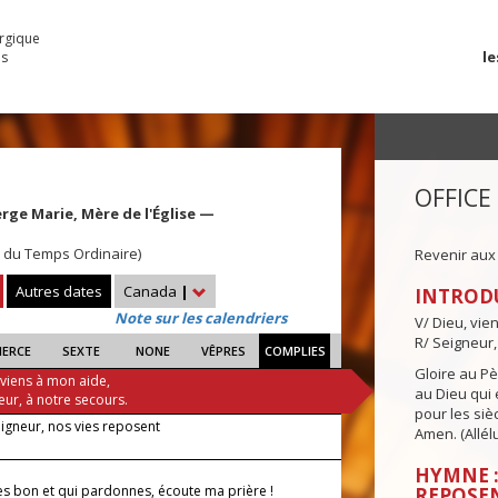
urgique
le
es
OFFICE
rge Marie, Mère de l'Église —
 du Temps Ordinaire)
Revenir aux
Autres dates
Canada
|
INTROD
Note sur les calendriers
V/ Dieu, vie
R/ Seigneur,
IERCE
SEXTE
NONE
VÊPRES
COMPLIES
Gloire au Pèr
 viens à mon aide,
au Dieu qui e
eur, à notre secours.
pour les siè
eigneur, nos vies reposent
Amen. (Allélu
HYMNE :
 es bon et qui pardonnes, écoute ma prière !
REPOSE