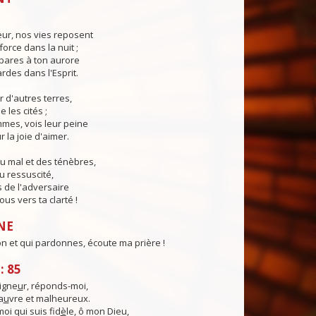
eur, nos vies reposent
force dans la nuit ;
pares à ton aurore
ardes dans l'Esprit.
r d'autres terres,
e les cités ;
mes, vois leur peine
 la joie d'aimer.
u mal et des ténèbres,
u ressuscité,
 de l'adversaire
us vers ta clarté !
NE
on et qui pardonnes, écoute ma prière !
: 85
igne
u
r, réponds-moi,
a
u
vre et malheureux.
moi qui suis fid
è
le, ô mon Dieu,