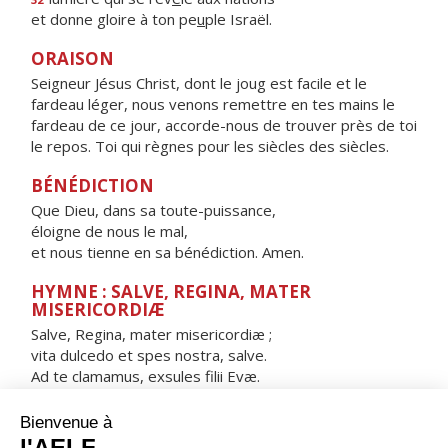
et donne gloire à ton pe
u
ple Israël.
ORAISON
Seigneur Jésus Christ, dont le joug est facile et le
fardeau léger, nous venons remettre en tes mains le
fardeau de ce jour, accorde-nous de trouver près de toi
le repos. Toi qui règnes pour les siècles des siècles.
BÉNÉDICTION
Que Dieu, dans sa toute-puissance,
éloigne de nous le mal,
et nous tienne en sa bénédiction. Amen.
HYMNE : SALVE, REGINA, MATER
MISERICORDIÆ
Salve, Regina, mater misericordiæ ;
vita dulcedo et spes nostra, salve.
Ad te clamamus, exsules filii Evæ.
Ad te suspiramus, gementes et flentes
in hac lacrimarum valle.