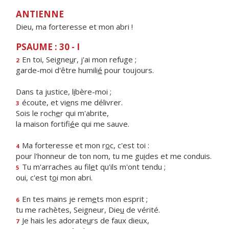
ANTIENNE
Dieu, ma forteresse et mon abri !
PSAUME : 30 - I
En toi, Seigne
u
r, j'ai mon refuge ;
2
garde-moi d'être humili
é
pour toujours.
Dans ta justice, l
i
bère-moi ;
écoute, et vi
e
ns me délivrer.
3
Sois le roch
e
r qui m'abrite,
la maison fortifi
é
e qui me sauve.
Ma forteresse et mon r
o
c, c'est toi :
4
pour l'honneur de ton nom, tu me gu
i
des et me conduis.
Tu m'arraches au fil
e
t qu'ils m'ont tendu ;
5
oui, c'est t
o
i mon abri.
En tes mains je rem
e
ts mon esprit ;
6
tu me rachètes, Seigneur, Die
u
de vérité.
Je hais les adorate
u
rs de faux dieux,
7