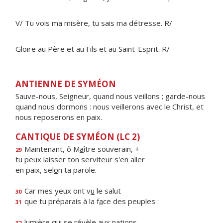
V/ Tu vois ma misère, tu sais ma détresse. R/
Gloire au Père et au Fils et au Saint-Esprit. R/
ANTIENNE DE SYMÉON
Sauve-nous, Seigneur, quand nous veillons ; garde-nous
quand nous dormons : nous veillerons avec le Christ, et
nous reposerons en paix.
CANTIQUE DE SYMÉON (LC 2)
Maintenant, ô M
a
ître souverain, +
29
tu peux laisser ton servite
u
r s'en aller
en paix, sel
o
n ta parole.
Car mes yeux ont v
u
le salut
30
que tu préparais à la f
a
ce des peuples :
31
lumière qui se rév
è
le aux nations
32