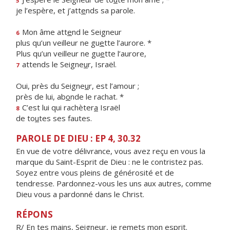
5
je l’espère, et j’att
e
nds sa parole.
Mon âme att
e
nd le Seigneur
6
plus qu’un veilleur ne gu
e
tte l’aurore. *
Plus qu’un veilleur ne gu
e
tte l’aurore,
attends le Seigne
u
r, Israël.
7
Oui, près du Seigne
u
r, est l’amour ;
près de lui, ab
o
nde le rachat. *
C’est lui qui rachèter
a
Israël
8
de to
u
tes ses fautes.
PAROLE DE DIEU : EP 4, 30.32
En vue de votre délivrance, vous avez reçu en vous la
marque du Saint-Esprit de Dieu : ne le contristez pas.
Soyez entre vous pleins de générosité et de
tendresse. Pardonnez-vous les uns aux autres, comme
Dieu vous a pardonné dans le Christ.
RÉPONS
R/ En tes mains, Seigneur, je remets mon esprit.