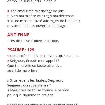
et moi, je suis s
û
r du Seigneur.
Ton amour me fait dans
e
r de joie :
8
tu vois ma misère et tu s
a
is ma détresse.
Tu ne m'as pas livré aux m
a
ins de l'ennemi ;
9
devant moi, tu as ouv
e
rt un passage.
ANTIENNE
Près de toi se trouve le pardon.
PSAUME : 129
Des profondeurs je crie vers t
o
i, Seigneur,
1
Seigneur, éco
u
te mon appel ! *
2
Que ton oreille se f
a
sse attentive
au cr
i
de ma prière !
Si tu retiens les fa
u
tes, Seigneur,
3
Seigneur, qu
i
subsistera ? *
Mais près de toi se tro
u
ve le pardon
4
pour que l’h
o
mme te craigne.
J’espère le Seigneur de to
u
te mon âme ; *