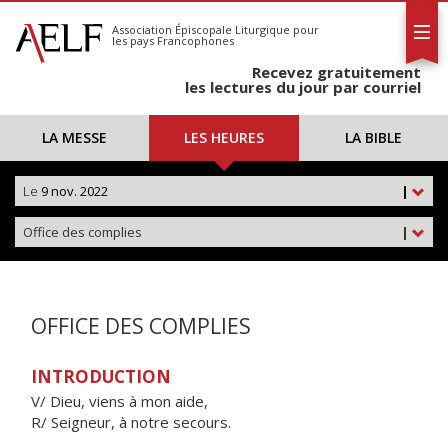
L'AELF
S'abonner
Association Épiscopale Liturgique
pour
les pays Francophones
Calendrier
Recevez gratuitement
Contact
les lectures du jour par courriel
LA MESSE
LES HEURES
LA BIBLE
Le
9 nov. 2022
|
Office des complies
|
OFFICE DES COMPLIES
INTRODUCTION
V/ Dieu, viens à mon aide,
R/ Seigneur, à notre secours.