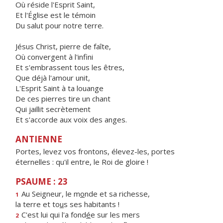
Où réside l'Esprit Saint,
Et l'Église est le témoin
Du salut pour notre terre.
Jésus Christ, pierre de faîte,
Où convergent à l'infini
Et s'embrassent tous les êtres,
Que déjà l'amour unit,
L'Esprit Saint à ta louange
De ces pierres tire un chant
Qui jaillit secrètement
Et s'accorde aux voix des anges.
ANTIENNE
Portes, levez vos frontons, élevez-les, portes
éternelles : qu'il entre, le Roi de gloire !
PSAUME : 23
Au Seigneur, le m
o
nde et sa richesse,
1
la terre et to
u
s ses habitants !
C'est lui qui l'a fond
é
e sur les mers
2