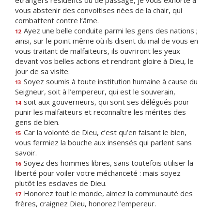
étrangers résidents ou de passage, je vous exhorte à
vous abstenir des convoitises nées de la chair, qui
combattent contre l’âme.
Ayez une belle conduite parmi les gens des nations ;
12
ainsi, sur le point même où ils disent du mal de vous en
vous traitant de malfaiteurs, ils ouvriront les yeux
devant vos belles actions et rendront gloire à Dieu, le
jour de sa visite.
Soyez soumis à toute institution humaine à cause du
13
Seigneur, soit à l’empereur, qui est le souverain,
soit aux gouverneurs, qui sont ses délégués pour
14
punir les malfaiteurs et reconnaître les mérites des
gens de bien.
Car la volonté de Dieu, c’est qu’en faisant le bien,
15
vous fermiez la bouche aux insensés qui parlent sans
savoir.
Soyez des hommes libres, sans toutefois utiliser la
16
liberté pour voiler votre méchanceté : mais soyez
plutôt les esclaves de Dieu.
Honorez tout le monde, aimez la communauté des
17
frères, craignez Dieu, honorez l’empereur.