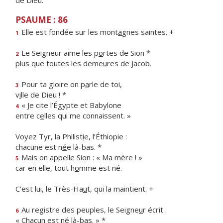
de Dieu.
PSAUME : 86
Elle est fondée sur les mont
a
gnes saintes. +
1
Le Seigneur aime les p
o
rtes de Sion *
2
plus que toutes les deme
u
res de Jacob.
Pour ta gloire on p
a
rle de toi,
3
v
i
lle de Dieu ! *
« Je cite l’Égypte et Babylone
4
entre c
e
lles qui me connaissent. »
Voyez Tyr, la Philist
i
e, l’Éthiopie :
chacune est n
é
e là-bas. *
Mais on appelle Si
o
n : « Ma mère ! »
5
car en elle, tout h
o
mme est né.
C’est lui, le Très-Ha
u
t, qui la maintient. +
Au registre des peuples, le Seigne
u
r écrit :
6
« Chacun est n
é
là-bas. » *