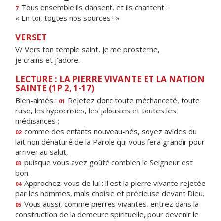
Tous ensemble ils d
a
nsent, et ils chantent :
7
« En toi, to
u
tes nos sources ! »
VERSET
V/ Vers ton temple saint, je me prosterne,
je crains et j'adore.
LECTURE : LA PIERRE VIVANTE ET LA NATION
SAINTE (1P 2, 1-17)
Bien-aimés :
Rejetez donc toute méchanceté, toute
01
ruse, les hypocrisies, les jalousies et toutes les
médisances ;
comme des enfants nouveau-nés, soyez avides du
02
lait non dénaturé de la Parole qui vous fera grandir pour
arriver au salut,
puisque vous avez goûté combien le Seigneur est
03
bon.
Approchez-vous de lui : il est la pierre vivante rejetée
04
par les hommes, mais choisie et précieuse devant Dieu.
Vous aussi, comme pierres vivantes, entrez dans la
05
construction de la demeure spirituelle, pour devenir le