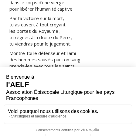
dans le corps d'une vierge
pour libérer l'humanité captive.
Par ta victoire sur la mort,
tu as ouvert à tout croyant
les portes du Royaume ;
tu règnes à la droite du Père ;
tu viendras pour le jugement.
Montre-toi le défenseur et l'ami
des hommes sauvés par ton sang :
prends-les avec tous les saints
dans ta joie et dans ta lumière.
ORAISON
Dieu qui choisis des pierres vivantes pour bâtir la
demeure éternelle de ta gloire, fais abonder dans ton
Église les fruits de l'Esprit que tu lui as donné : que le
peuple qui t'appartient ne cesse pas de progresser
pour l'édification de la Jérusalem céleste.