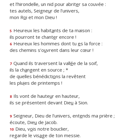
et l’hirondelle, un nid pour abrit
e
r sa couvée :
tes autels, Seigne
u
r de l’univers,
mon R
o
i et mon Dieu !
Heureux les habit
a
nts de ta maison :
5
ils pourront te chant
e
r encore !
Heureux les hommes dont tu
e
s la force :
6
des chemins s’o
u
vrent dans leur cœur !
Quand ils traversent la vall
é
e de la soif,
7
ils la ch
a
ngent en source ; *
de quelles bénédicti
o
ns la revêtent
les plu
i
es de printemps !
Ils vont de haute
u
r en hauteur,
8
ils se présentent devant Die
u
à Sion.
Seigneur, Dieu de l’univers, ent
e
nds ma prière ;
9
écoute, Die
u
de Jacob.
Dieu, v
o
is notre bouclier,
10
regarde le vis
a
ge de ton messie.