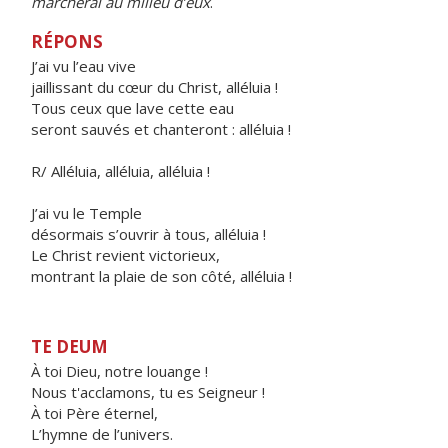
marcherai au milieu d’eux
.
RÉPONS
J’ai vu l’eau vive
jaillissant du cœur du Christ, alléluia !
Tous ceux que lave cette eau
seront sauvés et chanteront : alléluia !
R/ Alléluia, alléluia, alléluia !
J’ai vu le Temple
désormais s’ouvrir à tous, alléluia !
Le Christ revient victorieux,
montrant la plaie de son côté, alléluia !
TE DEUM
À toi Dieu, notre louange !
Nous t'acclamons, tu es Seigneur !
À toi Père éternel,
L’hymne de l’univers.