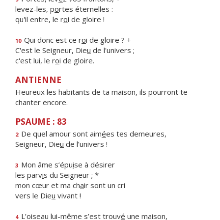
levez-les, p
o
rtes éternelles :
qu'il entre, le r
o
i de gloire !
Qui donc est ce r
o
i de gloire ? +
10
C'est le Seigneur, Die
u
de l'univers ;
c'est lui, le r
o
i de gloire.
ANTIENNE
Heureux les habitants de ta maison, ils pourront te
chanter encore.
PSAUME : 83
De quel amour sont aim
é
es tes demeures,
2
Seigneur, Die
u
de l’univers !
Mon âme s’épu
i
se à désirer
3
les parv
i
s du Seigneur ; *
mon cœur et ma ch
a
ir sont un cri
vers le Die
u
vivant !
L’oiseau lui-même s’est trouv
é
une maison,
4