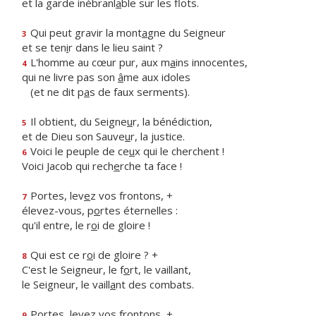
et la garde inébranl
a
ble sur les flots.
Qui peut gravir la mont
a
gne du Seigneur
3
et se ten
i
r dans le lieu saint ?
L'homme au cœur pur, aux m
a
ins innocentes,
4
qui ne livre pas son
â
me aux idoles
(et ne dit p
a
s de faux serments).
Il obtient, du Seigne
u
r, la bénédiction,
5
et de Dieu son Sauve
u
r, la justice.
Voici le peuple de ce
u
x qui le cherchent !
6
Voici Jacob qui rech
e
rche ta face !
Portes, lev
e
z vos frontons, +
7
élevez-vous, p
o
rtes éternelles :
qu'il entre, le r
o
i de gloire !
Qui est ce r
o
i de gloire ? +
8
C'est le Seigneur, le f
o
rt, le vaillant,
le Seigneur, le vaill
a
nt des combats.
Portes, lev
e
z vos frontons, +
9