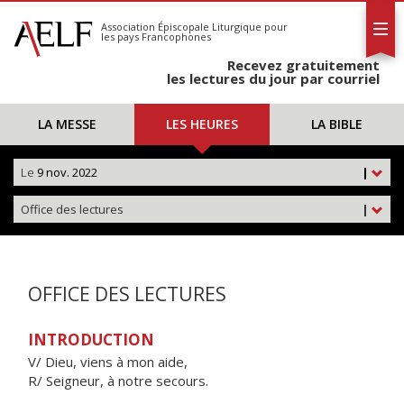
L'AELF
S'abonner
Association Épiscopale Liturgique
pour
les pays Francophones
Calendrier
Recevez gratuitement
Contact
les lectures du jour par courriel
LA MESSE
LES HEURES
LA BIBLE
Le
9 nov. 2022
|
Office des lectures
|
OFFICE DES LECTURES
INTRODUCTION
V/ Dieu, viens à mon aide,
R/ Seigneur, à notre secours.