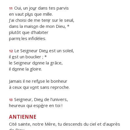
Oui, un jo
u
r dans tes parvis
11
en vaut pl
u
s que mille.
J’ai choisi de me ten
i
r sur le seuil,
dans la mais
o
n de mon Dieu, *
plutôt que d’habiter
parm
i
les infidèles.
Le Seigneur Die
u
est un soleil,
12
il
e
st un bouclier ; *
le Seigneur d
o
nne la grâce,
il d
o
nne la gloire.
Jamais il ne ref
u
se le bonheur
à ceux qui v
o
nt sans reproche.
Seigneur, Die
u
de l’univers,
13
heureux qui esp
è
re en toi !
ANTIENNE
Cité sainte, notre Mère, tu descends du ciel et d'auprès